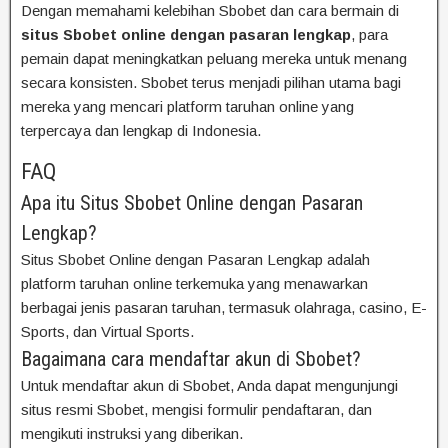
Dengan memahami kelebihan Sbobet dan cara bermain di
situs Sbobet online dengan pasaran lengkap
, para
pemain dapat meningkatkan peluang mereka untuk menang
secara konsisten. Sbobet terus menjadi pilihan utama bagi
mereka yang mencari platform taruhan online yang
terpercaya dan lengkap di Indonesia.
FAQ
Apa itu Situs Sbobet Online dengan Pasaran
Lengkap?
Situs Sbobet Online dengan Pasaran Lengkap adalah
platform taruhan online terkemuka yang menawarkan
berbagai jenis pasaran taruhan, termasuk olahraga, casino, E-
Sports, dan Virtual Sports.
Bagaimana cara mendaftar akun di Sbobet?
Untuk mendaftar akun di Sbobet, Anda dapat mengunjungi
situs resmi Sbobet, mengisi formulir pendaftaran, dan
mengikuti instruksi yang diberikan.