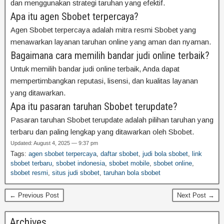
dan menggunakan strategi taruhan yang efektif.
Apa itu agen Sbobet terpercaya?
Agen Sbobet terpercaya adalah mitra resmi Sbobet yang
menawarkan layanan taruhan online yang aman dan nyaman.
Bagaimana cara memilih bandar judi online terbaik?
Untuk memilih bandar judi online terbaik, Anda dapat
mempertimbangkan reputasi, lisensi, dan kualitas layanan
yang ditawarkan.
Apa itu pasaran taruhan Sbobet terupdate?
Pasaran taruhan Sbobet terupdate adalah pilihan taruhan yang
terbaru dan paling lengkap yang ditawarkan oleh Sbobet.
Updated: August 4, 2025 — 9:37 pm
Tags:
agen sbobet terpercaya
,
daftar sbobet
,
judi bola sbobet
,
link
sbobet terbaru
,
sbobet indonesia
,
sbobet mobile
,
sbobet online
,
sbobet resmi
,
situs judi sbobet
,
taruhan bola sbobet
← Previous Post
Next Post →
Archives