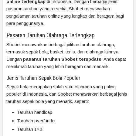
online terlengkap
di Indonesia. Dengan berbagai jenis
pasaran taruhan yang tersedia, Sbobet menawarkan
pengalaman taruhan online yang lengkap dan beragam bagi
para penggunanya.
Pasaran Taruhan Olahraga Terlengkap
Sbobet menawarkan berbagai pilihan taruhan olahraga,
termasuk sepak bola, basket, tenis, dan olahraga lainnya.
Dengan
pasaran taruhan Sbobet terupdate
, Anda dapat
menikmati taruhan yang lebih beragam dan menarik.
Jenis Taruhan Sepak Bola Populer
Sepak bola merupakan salah satu olahraga yang paling
populer di Indonesia, dan Sbobet menawarkan berbagai jenis
taruhan sepak bola yang menarik, seperti:
Taruhan handicap
Taruhan over/under
Taruhan 1×2