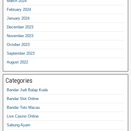
March 2024
February 2024
January 2024
December 2023
November 2023
October 2023
September 2023
August 2022
Categories
Bandar Judi Balap Kuda
Bandar Slot Online
Bandar Toto Macau
Live Casino Online
Sabung Ayam