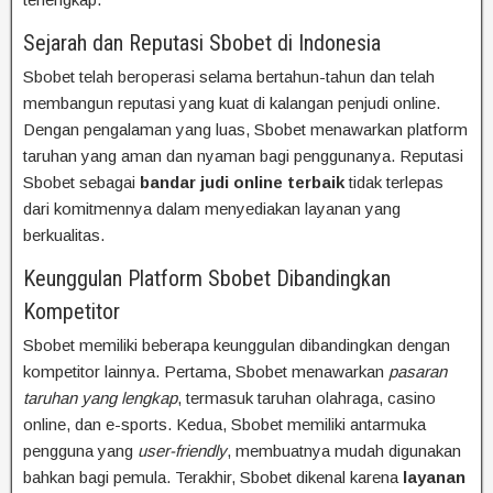
Sejarah dan Reputasi Sbobet di Indonesia
Sbobet telah beroperasi selama bertahun-tahun dan telah
membangun reputasi yang kuat di kalangan penjudi online.
Dengan pengalaman yang luas, Sbobet menawarkan platform
taruhan yang aman dan nyaman bagi penggunanya. Reputasi
Sbobet sebagai
bandar judi online terbaik
tidak terlepas
dari komitmennya dalam menyediakan layanan yang
berkualitas.
Keunggulan Platform Sbobet Dibandingkan
Kompetitor
Sbobet memiliki beberapa keunggulan dibandingkan dengan
kompetitor lainnya. Pertama, Sbobet menawarkan
pasaran
taruhan yang lengkap
, termasuk taruhan olahraga, casino
online, dan e-sports. Kedua, Sbobet memiliki antarmuka
pengguna yang
user-friendly
, membuatnya mudah digunakan
bahkan bagi pemula. Terakhir, Sbobet dikenal karena
layanan