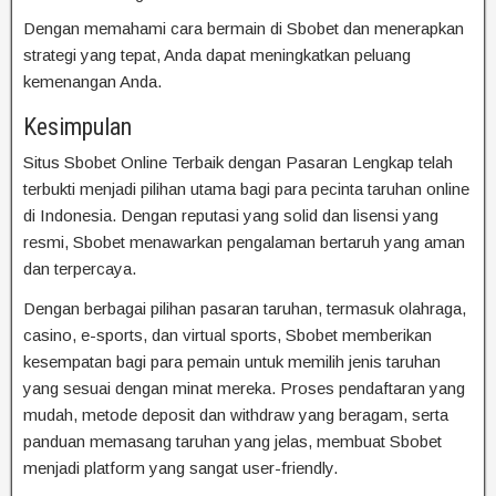
Dengan memahami cara bermain di Sbobet dan menerapkan
strategi yang tepat, Anda dapat meningkatkan peluang
kemenangan Anda.
Kesimpulan
Situs Sbobet Online Terbaik dengan Pasaran Lengkap telah
terbukti menjadi pilihan utama bagi para pecinta taruhan online
di Indonesia. Dengan reputasi yang solid dan lisensi yang
resmi, Sbobet menawarkan pengalaman bertaruh yang aman
dan terpercaya.
Dengan berbagai pilihan pasaran taruhan, termasuk olahraga,
casino, e-sports, dan virtual sports, Sbobet memberikan
kesempatan bagi para pemain untuk memilih jenis taruhan
yang sesuai dengan minat mereka. Proses pendaftaran yang
mudah, metode deposit dan withdraw yang beragam, serta
panduan memasang taruhan yang jelas, membuat Sbobet
menjadi platform yang sangat user-friendly.