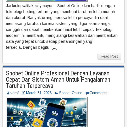
Jackieforsaltlakecitymayor – Sbobet Online kini hadir dengan
teknologi betting terbaru yang membuat taruhan lebih mudah
dan akurat. Banyak orang merasa lebih percaya diri saat
memasang taruhan karena sistem yang digunakan sangat
canggih dan dapat memberikan hasil lebih cepat. Teknologi
modern ini membantu mengurangi kesalahan dan memberikan
data yang tepat untuk setiap pertandingan yang
tersedia. Dengan begitu, […]
Read Post
Sbobet Online Profesional Dengan Layanan
Cepat Dan Sistem Aman Untuk Pengalaman
Taruhan Terpercaya
vgrbf
March 31, 2026
Sbobet Online
Comments