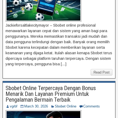
Jackieforsaltlakecitymayor – Sbobet online profesional
menawarkan layanan cepat dan sistem yang aman bagi para
penggunanya. Mereka memastikan transaksi jadi mudah dan
data pengguna terlindungi dengan baik. Banyak orang memilih
Sbobet karena kecepatan dalam memberikan layanan serta
keamanan yang dijaga ketat. Itulah alasan kenapa Sbobet terus
dipercaya sebagai platform taruhan terpercaya. Dengan sistem
yang terpercaya, pengguna bisa […]
Read Post
Sbobet Online Terpercaya Dengan Bonus
Menarik Dan Layanan Premium Untuk
Pengalaman Bermain Terbaik
vgrbf
March 30, 2026
Sbobet Online
Comments