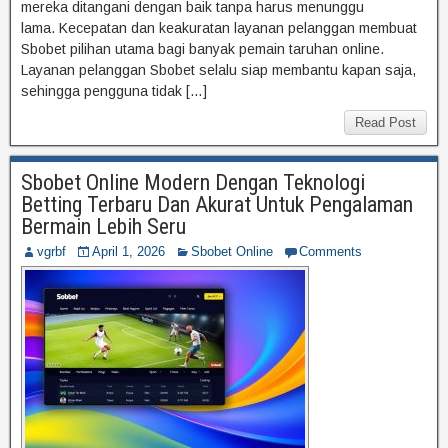
mereka ditangani dengan baik tanpa harus menunggu
lama. Kecepatan dan keakuratan layanan pelanggan membuat
Sbobet pilihan utama bagi banyak pemain taruhan online.
Layanan pelanggan Sbobet selalu siap membantu kapan saja,
sehingga pengguna tidak […]
Read Post
Sbobet Online Modern Dengan Teknologi
Betting Terbaru Dan Akurat Untuk Pengalaman
Bermain Lebih Seru
vgrbf
April 1, 2026
Sbobet Online
Comments