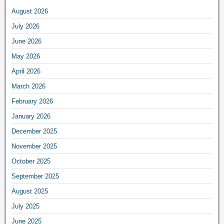
August 2026
July 2026
June 2026
May 2026
April 2026
March 2026
February 2026
January 2026
December 2025
November 2025
October 2025
September 2025
August 2025
July 2025
June 2025