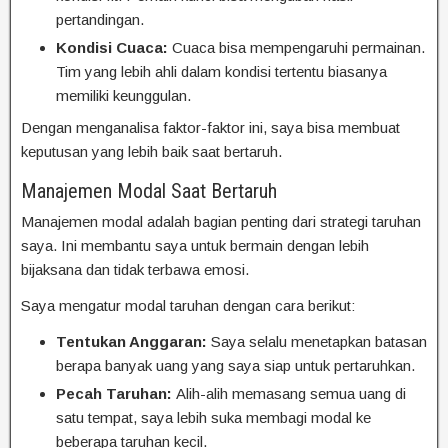
pertandingan.
Kondisi Cuaca:
Cuaca bisa mempengaruhi permainan.
Tim yang lebih ahli dalam kondisi tertentu biasanya
memiliki keunggulan.
Dengan menganalisa faktor-faktor ini, saya bisa membuat
keputusan yang lebih baik saat bertaruh.
Manajemen Modal Saat Bertaruh
Manajemen modal adalah bagian penting dari strategi taruhan
saya. Ini membantu saya untuk bermain dengan lebih
bijaksana dan tidak terbawa emosi.
Saya mengatur modal taruhan dengan cara berikut:
Tentukan Anggaran:
Saya selalu menetapkan batasan
berapa banyak uang yang saya siap untuk pertaruhkan.
Pecah Taruhan:
Alih-alih memasang semua uang di
satu tempat, saya lebih suka membagi modal ke
beberapa taruhan kecil.