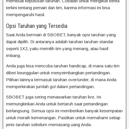
membuat keputusan taruhan. Cobalah untuk mengikuti berita
terkini tentang pemain dan tim, karena informasi ini bisa
mempengaruhi hasil.
Opsi Taruhan yang Tersedia
Saat Anda bermain di SBOBET, banyak opsi taruhan yang
dapat dipilih. Di antaranya adalah taruhan taruhan standar
seperti 1X2, yaitu memilih tim yang menang, atau hasil
imbang.
Anda juga bisa mencoba taruhan handicap, di mana satu tim
diberi keunggulan untuk menyeimbangkan pertandingan.
Pilihan lainnya termasuk taruhan over/under, di mana Anda
memperkirakan jumlah gol dalam pertandingan.
SBOBET juga sering menawarkan taruhan live. Ini
memungkinkan Anda untuk bertaruh saat pertandingan
berlangsung. Semua opsi ini memberikan banyak kesempatan
untuk meraih kemenangan. Pastikan untuk memahami setiap
jenis taruhan sebelum memasang uang Anda.