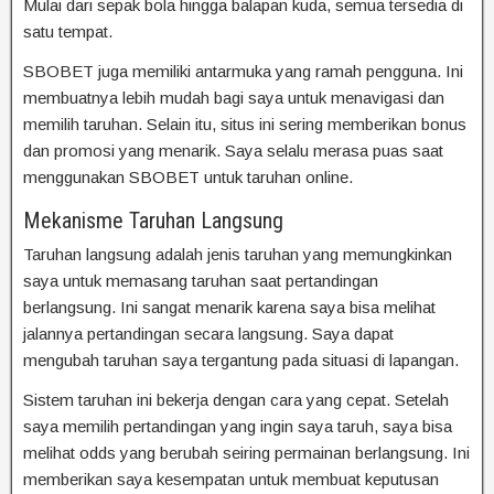
Mulai dari sepak bola hingga balapan kuda, semua tersedia di
satu tempat.
SBOBET juga memiliki antarmuka yang ramah pengguna. Ini
membuatnya lebih mudah bagi saya untuk menavigasi dan
memilih taruhan. Selain itu, situs ini sering memberikan bonus
dan promosi yang menarik. Saya selalu merasa puas saat
menggunakan SBOBET untuk taruhan online.
Mekanisme Taruhan Langsung
Taruhan langsung adalah jenis taruhan yang memungkinkan
saya untuk memasang taruhan saat pertandingan
berlangsung. Ini sangat menarik karena saya bisa melihat
jalannya pertandingan secara langsung. Saya dapat
mengubah taruhan saya tergantung pada situasi di lapangan.
Sistem taruhan ini bekerja dengan cara yang cepat. Setelah
saya memilih pertandingan yang ingin saya taruh, saya bisa
melihat odds yang berubah seiring permainan berlangsung. Ini
memberikan saya kesempatan untuk membuat keputusan