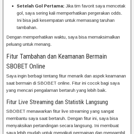
Setelah Gol Pertama:
Jika tim favorit saya mencetak
gol, saya sering kali memperhatikan pergerakan odds.
Ini bisa jadi kesempatan untuk memasang taruhan
tambahan.
Dengan memperhatikan waktu, saya bisa memaksimalkan
peluang untuk menang.
Fitur Tambahan dan Keamanan Bermain
SBOBET Online
Saya ingin berbagi tentang fitur menarik dan aspek keamanan
saat bermain di SBOBET online. Fitur ini cocok bagi saya
yang mencari pengalaman bertaruh yang lebih baik.
Fitur Live Streaming dan Statistik Langsung
SBOBET menawarkan fitur live streaming yang sangat
membantu saya saat bertaruh. Dengan fitur ini, saya bisa
menyaksikan pertandingan secara langsung. Ini membuat
saya lebih mudah untuk mengikuti permainan dan mengambil