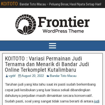
KOITOTO
Bandar Toto Macau – Peluang Besar, Hasil Nyata Setiap Hari!
KOITOTO : Variasi Permainan Judi
Ternama dan Menarik di Bandar Judi
Online Terkomplet Kutalimbaru
vgrbf
August 20, 2022
Bandar Toto Macau
Taruhan judi yang kita tahu saat ini pasti sudah berkembang
cepat jadi kesibukan yang luar biasa sekali dibandingkan
dahulunya perjudian masih dimainkan secara konservatif.
Sudah pasti, soal yang sangat tidak sama berarti di antara
judi