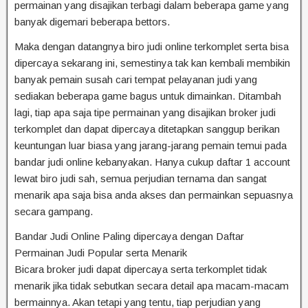
permainan yang disajikan terbagi dalam beberapa game yang
banyak digemari beberapa bettors.
Maka dengan datangnya biro judi online terkomplet serta bisa
dipercaya sekarang ini, semestinya tak kan kembali membikin
banyak pemain susah cari tempat pelayanan judi yang
sediakan beberapa game bagus untuk dimainkan. Ditambah
lagi, tiap apa saja tipe permainan yang disajikan broker judi
terkomplet dan dapat dipercaya ditetapkan sanggup berikan
keuntungan luar biasa yang jarang-jarang pemain temui pada
bandar judi online kebanyakan. Hanya cukup daftar 1 account
lewat biro judi sah, semua perjudian ternama dan sangat
menarik apa saja bisa anda akses dan permainkan sepuasnya
secara gampang.
Bandar Judi Online Paling dipercaya dengan Daftar
Permainan Judi Popular serta Menarik
Bicara broker judi dapat dipercaya serta terkomplet tidak
menarik jika tidak sebutkan secara detail apa macam-macam
bermainnya. Akan tetapi yang tentu, tiap perjudian yang