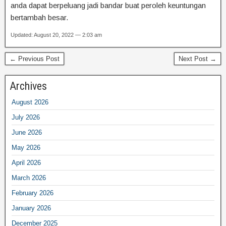
anda dapat berpeluang jadi bandar buat peroleh keuntungan
bertambah besar.
Updated: August 20, 2022 — 2:03 am
← Previous Post
Next Post →
Archives
August 2026
July 2026
June 2026
May 2026
April 2026
March 2026
February 2026
January 2026
December 2025