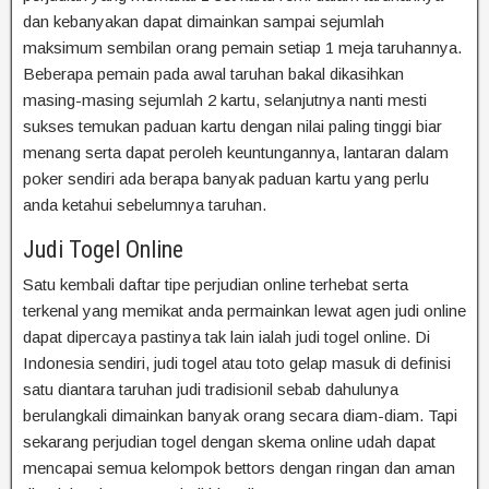
dan kebanyakan dapat dimainkan sampai sejumlah
maksimum sembilan orang pemain setiap 1 meja taruhannya.
Beberapa pemain pada awal taruhan bakal dikasihkan
masing-masing sejumlah 2 kartu, selanjutnya nanti mesti
sukses temukan paduan kartu dengan nilai paling tinggi biar
menang serta dapat peroleh keuntungannya, lantaran dalam
poker sendiri ada berapa banyak paduan kartu yang perlu
anda ketahui sebelumnya taruhan.
Judi Togel Online
Satu kembali daftar tipe perjudian online terhebat serta
terkenal yang memikat anda permainkan lewat agen judi online
dapat dipercaya pastinya tak lain ialah judi togel online. Di
Indonesia sendiri, judi togel atau toto gelap masuk di definisi
satu diantara taruhan judi tradisionil sebab dahulunya
berulangkali dimainkan banyak orang secara diam-diam. Tapi
sekarang perjudian togel dengan skema online udah dapat
mencapai semua kelompok bettors dengan ringan dan aman