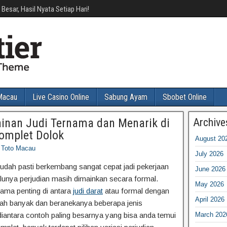
esar, Hasil Nyata Setiap Hari!
Macau
Live Casino Online
Sabung Ayam
Sbobet Online
ainan Judi Ternama dan Menarik di
Archive
komplet Dolok
August 20
 Toto Macau
July 2026
i sudah pasti berkembang sangat cepat jadi pekerjaan
June 2026
ulunya perjudian masih dimainkan secara formal.
May 2026
 sama penting di antara
judi darat
atau formal dengan
April 2026
bah banyak dan beranekanya beberapa jenis
iantara contoh paling besarnya yang bisa anda temui
March 202