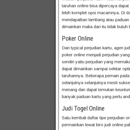
taruhan online bisa dipercaya dap
lebih komplet opsi macamnya. Di da
mendapatkan lambang atau paduan g
dimainkan maka dari itu tidak butuh
Poker Online
Dari typical perjudian kartu, agen j
poker online menjadi perjudian yang
sendiri yaitu perjudian yang memaka
dapat dimainkan sampai sekitar opt
taruhannya. Beberapa pemain pada aw
selanjutnya selanjutnya mesti sukses
menang dan dapat temukan keuntung
banyak paduan kartu yang perlu and
Judi Togel Online
Satu kembali daftar tipe perjudian o
permainkan lewat biro judi online pali