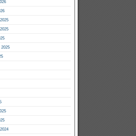
2026
026
2025
2025
025
 2025
25
5
2025
025
2024