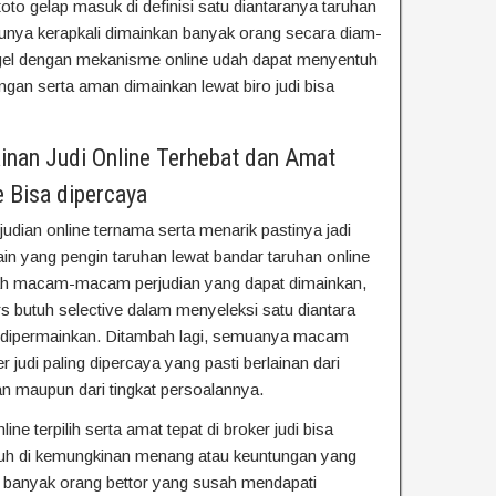
 toto gelap masuk di definisi satu diantaranya taruhan
lunya kerapkali dimainkan banyak orang secara diam-
togel dengan mekanisme online udah dapat menyentuh
gan serta aman dimainkan lewat biro judi bisa
inan Judi Online Terhebat dan Amat
e Bisa dipercaya
an online ternama serta menarik pastinya jadi
in yang pengin taruhan lewat bandar taruhan online
mlah macam-macam perjudian yang dapat dimainkan,
rs butuh selective dalam menyeleksi satu diantara
uk dipermainkan. Ditambah lagi, semuanya macam
r judi paling dipercaya yang pasti berlainan dari
 maupun dari tingkat persoalannya.
line terpilih serta amat tepat di broker judi bisa
aruh di kemungkinan menang atau keuntungan yang
a banyak orang bettor yang susah mendapati