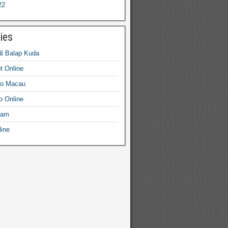
22
ies
di Balap Kuda
t Online
to Macau
o Online
yam
ine