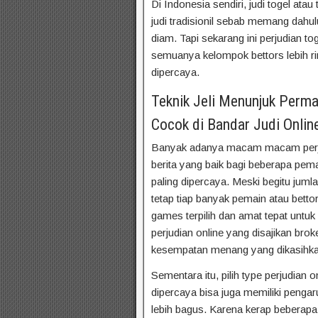
Di Indonesia sendiri, judi togel atau
judi tradisionil sebab memang dahu
diam. Tapi sekarang ini perjudian 
semuanya kelompok bettors lebih rin
dipercaya.
Teknik Jeli Menunjuk Perma
Cocok di Bandar Judi Onlin
Banyak adanya macam macam perjudi
berita yang baik bagi beberapa pema
paling dipercaya. Meski begitu ju
tetap tiap banyak pemain atau betto
games terpilih dan amat tepat unt
perjudian online yang disajikan broke
kesempatan menang yang dikasihkan
Sementara itu, pilih type perjudian on
dipercaya bisa juga memiliki peng
lebih bagus. Karena kerap beberap