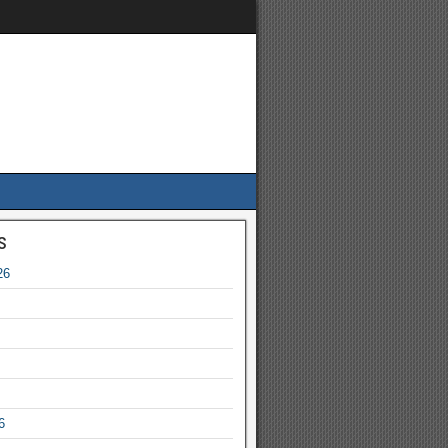
s
26
6