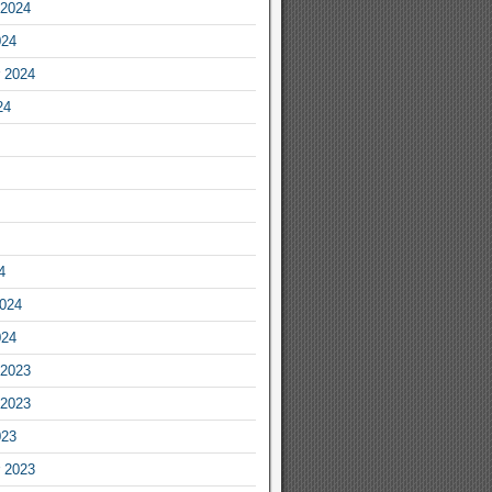
2024
024
 2024
24
4
2024
024
2023
2023
023
 2023