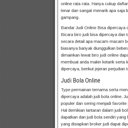
online rata-rata. Hanya cukup daftar
tenar dan sangat menarik apa saja
gampang.
Bandar Judi Online Bisa dipercaya 
Bicara biro judi bisa dipercaya dan
secara detail apa macam-macam berm
biasanya banyak diunggulkan beber
dimainkan lewat biro judi online da
membuat anda makin ketarik serta leb
dipercaya, berikut jejeran perjudia
Judi Bola Online
Type permainan ternama serta menar
dipercaya adalah judi bola online. 
populer dan sering menjadi favorite
Hal demikian lantaran dalam judi bol
dapatkan dan judi bola sendiri yang
yang disiapkan broker judi dapat d