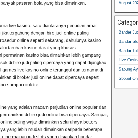
 banyak pasaran bola yang bisa dimainkan.
August 20
Categor
ma live kasino, satu diantaranya perjudian amat
Bandar Ju
 jika tergabung dengan biro judi online paling
rosedur online seperti sekarang, dahulunya kasino
Bandar Slo
lui taruhan kasino darat yang khusus
Bandar To
ni permainan kasino bisa dimainkan lebih gampang
Live Casin
k di biro judi paling dipercaya yang dapat dijangkau
Sabung A
games live kasino online terunggul dan ternama di
kan di broker judi online dapat dipercaya seperti
Sbobet Onl
icbo sampai roulette.
line yang adalah macam perjudian online popular dan
ermainkan di biro judi online bisa dipercaya. Sampai,
 online paling wajar dimainkan seluruhnya bettors
nnya yang lebih mudah dimainkan daripada beberapa
tu, permainan judi slots yang disiapkan bandar