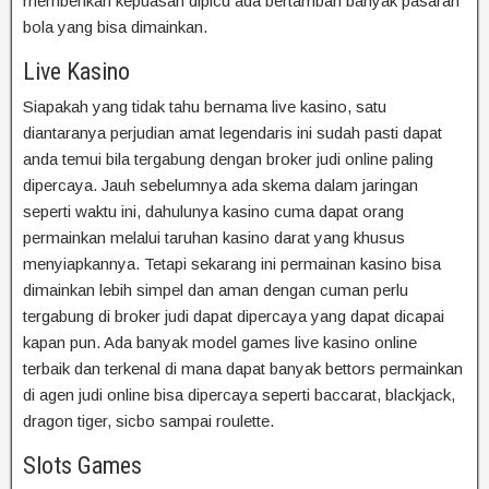
memberikan kepuasan dipicu ada bertambah banyak pasaran
bola yang bisa dimainkan.
Live Kasino
Siapakah yang tidak tahu bernama live kasino, satu
diantaranya perjudian amat legendaris ini sudah pasti dapat
anda temui bila tergabung dengan broker judi online paling
dipercaya. Jauh sebelumnya ada skema dalam jaringan
seperti waktu ini, dahulunya kasino cuma dapat orang
permainkan melalui taruhan kasino darat yang khusus
menyiapkannya. Tetapi sekarang ini permainan kasino bisa
dimainkan lebih simpel dan aman dengan cuman perlu
tergabung di broker judi dapat dipercaya yang dapat dicapai
kapan pun. Ada banyak model games live kasino online
terbaik dan terkenal di mana dapat banyak bettors permainkan
di agen judi online bisa dipercaya seperti baccarat, blackjack,
dragon tiger, sicbo sampai roulette.
Slots Games