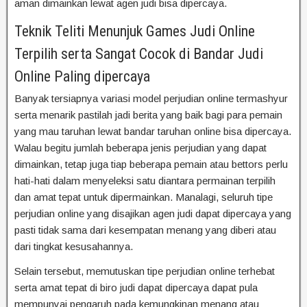
aman dimainkan lewat agen judi bisa dipercaya.
Teknik Teliti Menunjuk Games Judi Online
Terpilih serta Sangat Cocok di Bandar Judi
Online Paling dipercaya
Banyak tersiapnya variasi model perjudian online termashyur
serta menarik pastilah jadi berita yang baik bagi para pemain
yang mau taruhan lewat bandar taruhan online bisa dipercaya.
Walau begitu jumlah beberapa jenis perjudian yang dapat
dimainkan, tetap juga tiap beberapa pemain atau bettors perlu
hati-hati dalam menyeleksi satu diantara permainan terpilih
dan amat tepat untuk dipermainkan. Manalagi, seluruh tipe
perjudian online yang disajikan agen judi dapat dipercaya yang
pasti tidak sama dari kesempatan menang yang diberi atau
dari tingkat kesusahannya.
Selain tersebut, memutuskan tipe perjudian online terhebat
serta amat tepat di biro judi dapat dipercaya dapat pula
mempunyai pengaruh pada kemungkinan menang atau