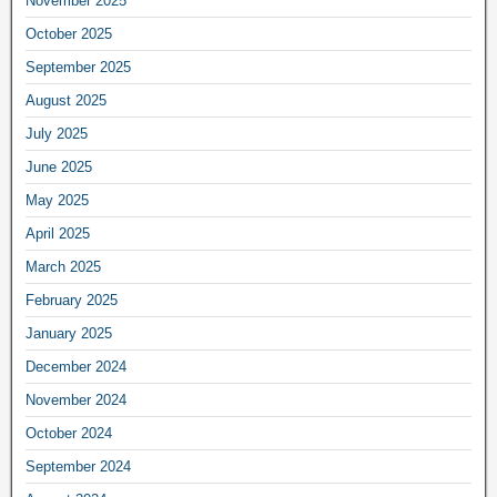
November 2025
October 2025
September 2025
August 2025
July 2025
June 2025
May 2025
April 2025
March 2025
February 2025
January 2025
December 2024
November 2024
October 2024
September 2024