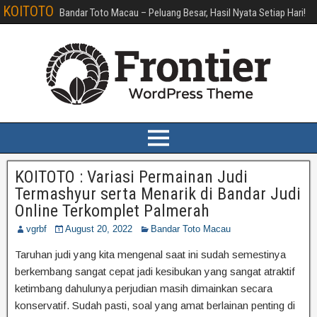
KOITOTO
Bandar Toto Macau – Peluang Besar, Hasil Nyata Setiap Hari!
KOITOTO : Variasi Permainan Judi
Termashyur serta Menarik di Bandar Judi
Online Terkomplet Palmerah
vgrbf
August 20, 2022
Bandar Toto Macau
Taruhan judi yang kita mengenal saat ini sudah semestinya
berkembang sangat cepat jadi kesibukan yang sangat atraktif
ketimbang dahulunya perjudian masih dimainkan secara
konservatif. Sudah pasti, soal yang amat berlainan penting di