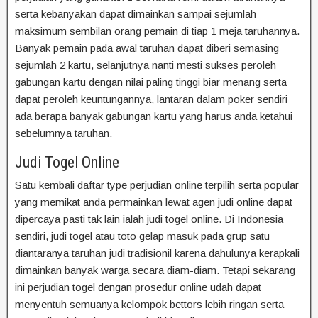
serta kebanyakan dapat dimainkan sampai sejumlah
maksimum sembilan orang pemain di tiap 1 meja taruhannya.
Banyak pemain pada awal taruhan dapat diberi semasing
sejumlah 2 kartu, selanjutnya nanti mesti sukses peroleh
gabungan kartu dengan nilai paling tinggi biar menang serta
dapat peroleh keuntungannya, lantaran dalam poker sendiri
ada berapa banyak gabungan kartu yang harus anda ketahui
sebelumnya taruhan.
Judi Togel Online
Satu kembali daftar type perjudian online terpilih serta popular
yang memikat anda permainkan lewat agen judi online dapat
dipercaya pasti tak lain ialah judi togel online. Di Indonesia
sendiri, judi togel atau toto gelap masuk pada grup satu
diantaranya taruhan judi tradisionil karena dahulunya kerapkali
dimainkan banyak warga secara diam-diam. Tetapi sekarang
ini perjudian togel dengan prosedur online udah dapat
menyentuh semuanya kelompok bettors lebih ringan serta