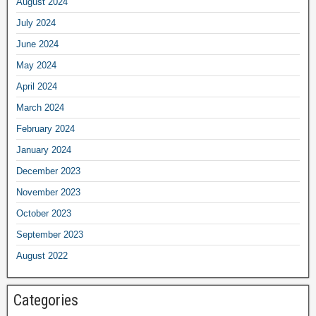
August 2024
July 2024
June 2024
May 2024
April 2024
March 2024
February 2024
January 2024
December 2023
November 2023
October 2023
September 2023
August 2022
Categories