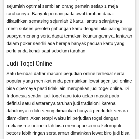
sejumlah optimal sembilan orang pemain setiap 1 meja
taruhannya. Banyak pemain pada awal taruhan dapat
dikasihkan semasing sejumlah 2 kartu, lantas selanjutnya
mesti sukses peroleh gabungan kartu dengan nilai paling tinggi
supaya menang serta dapat temukan keuntungannya, lantaran
dalam poker sendiri ada berapa banyak paduan kartu yang
perlu anda kenali saat sebelum taruhan.
Judi Togel Online
Satu kembali daftar macam perjudian online terhebat serta
popular yang memikat anda permainkan lewat agen judi online
bisa dipercaya pasti tidak lain merupakan judi togel online. Di
Indonesia sendiri, judi togel atau toto gelap masuk pada
definisi satu diantaranya taruhan judi tradisionil karena
dahulunya terlalu sering dimainkan banyak penduduk secara
diam-diam. Akan tetapi waktu ini perjudian togel dengan
mekanisme online telah bisa mencapai semua kelompok
bettors lebih ringan serta aman dimainkan lewat biro judi bisa