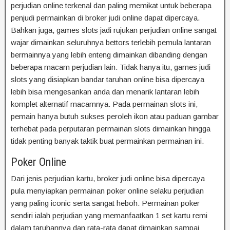
perjudian online terkenal dan paling memikat untuk beberapa
penjudi permainkan di broker judi online dapat dipercaya.
Bahkan juga, games slots jadi rujukan perjudian online sangat
wajar dimainkan seluruhnya bettors terlebih pemula lantaran
bermainnya yang lebih enteng dimainkan dibanding dengan
beberapa macam perjudian lain. Tidak hanya itu, games judi
slots yang disiapkan bandar taruhan online bisa dipercaya
lebih bisa mengesankan anda dan menarik lantaran lebih
komplet alternatif macamnya. Pada permainan slots ini,
pemain hanya butuh sukses peroleh ikon atau paduan gambar
terhebat pada perputaran permainan slots dimainkan hingga
tidak penting banyak taktik buat permainkan permainan ini.
Poker Online
Dari jenis perjudian kartu, broker judi online bisa dipercaya
pula menyiapkan permainan poker online selaku perjudian
yang paling iconic serta sangat heboh. Permainan poker
sendiri ialah perjudian yang memanfaatkan 1 set kartu remi
dalam taruhannya dan rata-rata dapat dimainkan sampai