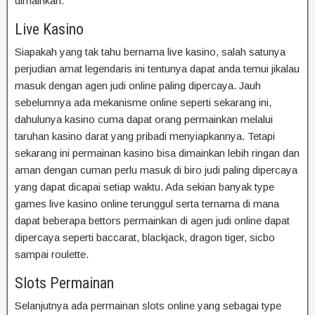
dimainkan.
Live Kasino
Siapakah yang tak tahu bernama live kasino, salah satunya
perjudian amat legendaris ini tentunya dapat anda temui jikalau
masuk dengan agen judi online paling dipercaya. Jauh
sebelumnya ada mekanisme online seperti sekarang ini,
dahulunya kasino cuma dapat orang permainkan melalui
taruhan kasino darat yang pribadi menyiapkannya. Tetapi
sekarang ini permainan kasino bisa dimainkan lebih ringan dan
aman dengan cuman perlu masuk di biro judi paling dipercaya
yang dapat dicapai setiap waktu. Ada sekian banyak type
games live kasino online terunggul serta ternama di mana
dapat beberapa bettors permainkan di agen judi online dapat
dipercaya seperti baccarat, blackjack, dragon tiger, sicbo
sampai roulette.
Slots Permainan
Selanjutnya ada permainan slots online yang sebagai type