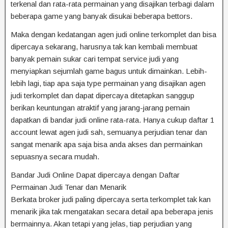
terkenal dan rata-rata permainan yang disajikan terbagi dalam
beberapa game yang banyak disukai beberapa bettors.
Maka dengan kedatangan agen judi online terkomplet dan bisa
dipercaya sekarang, harusnya tak kan kembali membuat
banyak pemain sukar cari tempat service judi yang
menyiapkan sejumlah game bagus untuk dimainkan. Lebih-
lebih lagi, tiap apa saja type permainan yang disajikan agen
judi terkomplet dan dapat dipercaya ditetapkan sanggup
berikan keuntungan atraktif yang jarang-jarang pemain
dapatkan di bandar judi online rata-rata. Hanya cukup daftar 1
account lewat agen judi sah, semuanya perjudian tenar dan
sangat menarik apa saja bisa anda akses dan permainkan
sepuasnya secara mudah.
Bandar Judi Online Dapat dipercaya dengan Daftar
Permainan Judi Tenar dan Menarik
Berkata broker judi paling dipercaya serta terkomplet tak kan
menarik jika tak mengatakan secara detail apa beberapa jenis
bermainnya. Akan tetapi yang jelas, tiap perjudian yang