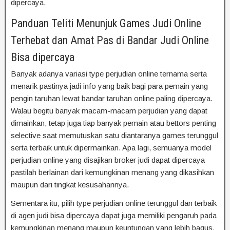
dipercaya.
Panduan Teliti Menunjuk Games Judi Online
Terhebat dan Amat Pas di Bandar Judi Online
Bisa dipercaya
Banyak adanya variasi type perjudian online ternama serta
menarik pastinya jadi info yang baik bagi para pemain yang
pengin taruhan lewat bandar taruhan online paling dipercaya.
Walau begitu banyak macam-macam perjudian yang dapat
dimainkan, tetap juga tiap banyak pemain atau bettors penting
selective saat memutuskan satu diantaranya games terunggul
serta terbaik untuk dipermainkan. Apa lagi, semuanya model
perjudian online yang disajikan broker judi dapat dipercaya
pastilah berlainan dari kemungkinan menang yang dikasihkan
maupun dari tingkat kesusahannya.
Sementara itu, pilih type perjudian online terunggul dan terbaik
di agen judi bisa dipercaya dapat juga memiliki pengaruh pada
kemungkinan menang maupun keuntungan yang lebih bagus.