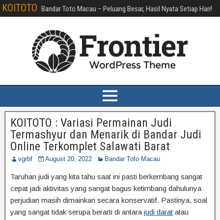
KOITOTO
Bandar Toto Macau – Peluang Besar, Hasil Nyata Setiap Hari!
KOITOTO : Variasi Permainan Judi
Termashyur dan Menarik di Bandar Judi
Online Terkomplet Salawati Barat
vgrbf
August 20, 2022
Bandar Toto Macau
Taruhan judi yang kita tahu saat ini pasti berkembang sangat
cepat jadi aktivitas yang sangat bagus ketimbang dahulunya
perjudian masih dimainkan secara konservatif. Pastinya, soal
yang sangat tidak serupa berarti di antara
judi darat
atau