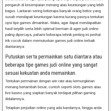
pengaruh di kesempatan menang atau keuntungan yang lebih
bagus. Lantaran sering beberapa banyak orang bettor yang
susah mendapati keuntungan karena kurang pasnya tentukan
opsi tipe games dimainkan. Maka, agar dapat mendapatkan
hasil terpilih serta lebih optimal bermain di agen judi online
paling dipercaya, pahami beberapa tehnik penting ini perihal
trik cocok dalam memutuskan games judi online terbaik
diantaranya:
Putuskan serta permainkan satu diantara atau
beberapa tipe games judi online yang sangat
sesuai kekuatan anda memainkan.
Tentukan permainan dengan win rate atau kemungkinan
menang bertambah besar, contoh seperti slots games atau
live kasino yang siapkan banyak terdapat pilihan gaming
didalamnya.
Tetapkan perjudian online yang ada bandarnya, hingga anda