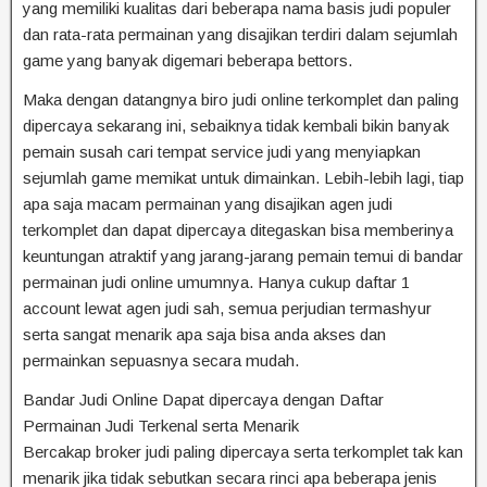
yang memiliki kualitas dari beberapa nama basis judi populer
dan rata-rata permainan yang disajikan terdiri dalam sejumlah
game yang banyak digemari beberapa bettors.
Maka dengan datangnya biro judi online terkomplet dan paling
dipercaya sekarang ini, sebaiknya tidak kembali bikin banyak
pemain susah cari tempat service judi yang menyiapkan
sejumlah game memikat untuk dimainkan. Lebih-lebih lagi, tiap
apa saja macam permainan yang disajikan agen judi
terkomplet dan dapat dipercaya ditegaskan bisa memberinya
keuntungan atraktif yang jarang-jarang pemain temui di bandar
permainan judi online umumnya. Hanya cukup daftar 1
account lewat agen judi sah, semua perjudian termashyur
serta sangat menarik apa saja bisa anda akses dan
permainkan sepuasnya secara mudah.
Bandar Judi Online Dapat dipercaya dengan Daftar
Permainan Judi Terkenal serta Menarik
Bercakap broker judi paling dipercaya serta terkomplet tak kan
menarik jika tidak sebutkan secara rinci apa beberapa jenis