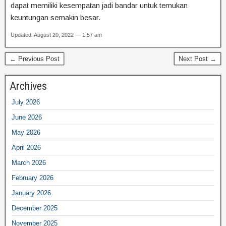
dapat memiliki kesempatan jadi bandar untuk temukan
keuntungan semakin besar.
Updated: August 20, 2022 — 1:57 am
← Previous Post
Next Post →
Archives
July 2026
June 2026
May 2026
April 2026
March 2026
February 2026
January 2026
December 2025
November 2025