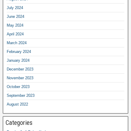
July 2024
June 2024
May 2024
April 2024
March 2024
February 2024
January 2024
December 2023
November 2023
October 2023
September 2023
August 2022
Categories