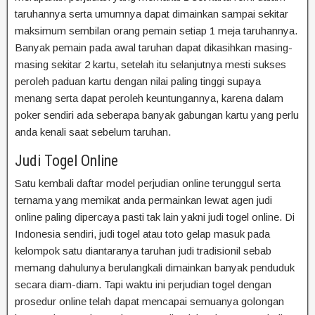
taruhannya serta umumnya dapat dimainkan sampai sekitar
maksimum sembilan orang pemain setiap 1 meja taruhannya.
Banyak pemain pada awal taruhan dapat dikasihkan masing-
masing sekitar 2 kartu, setelah itu selanjutnya mesti sukses
peroleh paduan kartu dengan nilai paling tinggi supaya
menang serta dapat peroleh keuntungannya, karena dalam
poker sendiri ada seberapa banyak gabungan kartu yang perlu
anda kenali saat sebelum taruhan.
Judi Togel Online
Satu kembali daftar model perjudian online terunggul serta
ternama yang memikat anda permainkan lewat agen judi
online paling dipercaya pasti tak lain yakni judi togel online. Di
Indonesia sendiri, judi togel atau toto gelap masuk pada
kelompok satu diantaranya taruhan judi tradisionil sebab
memang dahulunya berulangkali dimainkan banyak penduduk
secara diam-diam. Tapi waktu ini perjudian togel dengan
prosedur online telah dapat mencapai semuanya golongan