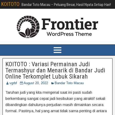
KOITOTO
Bandar Toto Macau – Peluang Besar, Hasil Nyata Setiap Hari!
KOITOTO : Variasi Permainan Judi
Termashyur dan Menarik di Bandar Judi
Online Terkomplet Lubuk Sikarah
vgrbf
August 20, 2022
Bandar Toto Macau
Taruhan judi yang kita mengenal saat ini pasti sudah
berkembang sangat cepat jadi kesibukan yang atraktif sekali
dibandingkan dahulunya perjudian masih dimainkan secara
formal. Pastinya, hal yang amat tidak sama penting di antara