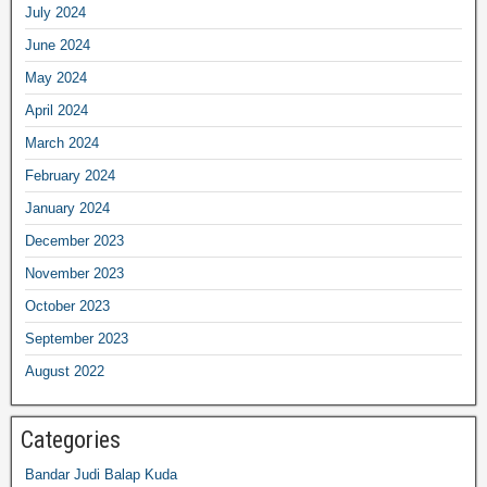
July 2024
June 2024
May 2024
April 2024
March 2024
February 2024
January 2024
December 2023
November 2023
October 2023
September 2023
August 2022
Categories
Bandar Judi Balap Kuda