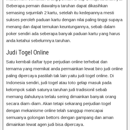
Beberapa pemain diawalnya taruhan dapat dikasihkan
semasing sejumlah 2 kartu, setelah itu kedepannya mesti
sukses peroleh paduan kartu dengan nilai paling tinggi supaya
menang dan dapat temukan keuntungannya, sebab dalam
poker sendiri ada seberapa banyak paduan kartu yang harus
anda ketahui sebelumnya taruhan.
Judi Togel Online
Satu kembali daftar type perjudian online terhebat dan
ternama yang memikat anda permainkan lewat biro judi online
paling dipercaya pastilah tak lain yaitu judi togel online. Di
Indonesia sendiri, judi togel atau toto gelap masuk pada
kelompok salah satunya taruhan judi tradisionil sebab
memang dahulunya terlalu sering dimainkan banyak orang
secara diam-diam. Akan tetapi sekarang perjudian togel
dengan mekanisme online telah sanggup mencapai
semuanya golongan bettors dengan gampang dan aman
dimainkan lewat agen judi bisa dipercaya.