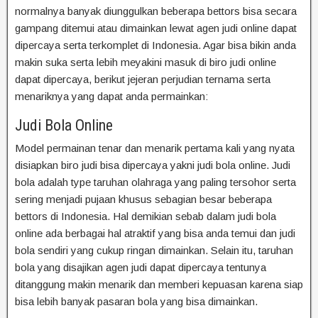
normalnya banyak diunggulkan beberapa bettors bisa secara
gampang ditemui atau dimainkan lewat agen judi online dapat
dipercaya serta terkomplet di Indonesia. Agar bisa bikin anda
makin suka serta lebih meyakini masuk di biro judi online
dapat dipercaya, berikut jejeran perjudian ternama serta
menariknya yang dapat anda permainkan:
Judi Bola Online
Model permainan tenar dan menarik pertama kali yang nyata
disiapkan biro judi bisa dipercaya yakni judi bola online. Judi
bola adalah type taruhan olahraga yang paling tersohor serta
sering menjadi pujaan khusus sebagian besar beberapa
bettors di Indonesia. Hal demikian sebab dalam judi bola
online ada berbagai hal atraktif yang bisa anda temui dan judi
bola sendiri yang cukup ringan dimainkan. Selain itu, taruhan
bola yang disajikan agen judi dapat dipercaya tentunya
ditanggung makin menarik dan memberi kepuasan karena siap
bisa lebih banyak pasaran bola yang bisa dimainkan.