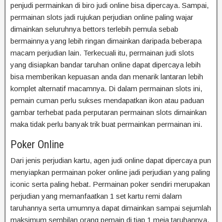
penjudi permainkan di biro judi online bisa dipercaya. Sampai,
permainan slots jadi rujukan perjudian online paling wajar
dimainkan seluruhnya bettors terlebih pemula sebab
bermainnya yang lebih ringan dimainkan daripada beberapa
macam perjudian lain. Terkecuali itu, permainan judi slots
yang disiapkan bandar taruhan online dapat dipercaya lebih
bisa memberikan kepuasan anda dan menarik lantaran lebih
komplet alternatif macamnya. Di dalam permainan slots ini,
pemain cuman perlu sukses mendapatkan ikon atau paduan
gambar terhebat pada perputaran permainan slots dimainkan
maka tidak perlu banyak trik buat permainkan permainan ini.
Poker Online
Dari jenis perjudian kartu, agen judi online dapat dipercaya pun
menyiapkan permainan poker online jadi perjudian yang paling
iconic serta paling hebat. Permainan poker sendiri merupakan
perjudian yang memanfaatkan 1 set kartu remi dalam
taruhannya serta umumnya dapat dimainkan sampai sejumlah
maksimum sembilan orang pemain di tiap 1 meja taruhannya.