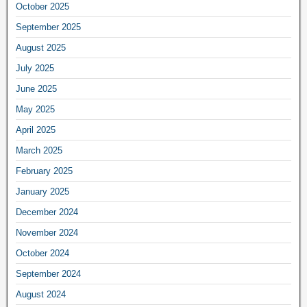
October 2025
September 2025
August 2025
July 2025
June 2025
May 2025
April 2025
March 2025
February 2025
January 2025
December 2024
November 2024
October 2024
September 2024
August 2024