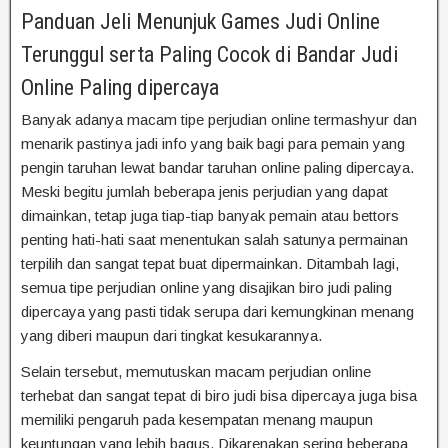
Panduan Jeli Menunjuk Games Judi Online
Terunggul serta Paling Cocok di Bandar Judi
Online Paling dipercaya
Banyak adanya macam tipe perjudian online termashyur dan
menarik pastinya jadi info yang baik bagi para pemain yang
pengin taruhan lewat bandar taruhan online paling dipercaya.
Meski begitu jumlah beberapa jenis perjudian yang dapat
dimainkan, tetap juga tiap-tiap banyak pemain atau bettors
penting hati-hati saat menentukan salah satunya permainan
terpilih dan sangat tepat buat dipermainkan. Ditambah lagi,
semua tipe perjudian online yang disajikan biro judi paling
dipercaya yang pasti tidak serupa dari kemungkinan menang
yang diberi maupun dari tingkat kesukarannya.
Selain tersebut, memutuskan macam perjudian online
terhebat dan sangat tepat di biro judi bisa dipercaya juga bisa
memiliki pengaruh pada kesempatan menang maupun
keuntungan yang lebih bagus. Dikarenakan sering beberapa