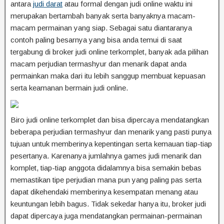
antara
judi darat
atau formal dengan judi online waktu ini
merupakan bertambah banyak serta banyaknya macam-
macam permainan yang siap. Sebagai satu diantaranya
contoh paling besarnya yang bisa anda temui di saat
tergabung di broker judi online terkomplet, banyak ada pilihan
macam perjudian termashyur dan menarik dapat anda
permainkan maka dari itu lebih sanggup membuat kepuasan
serta keamanan bermain judi online.
Biro judi online terkomplet dan bisa dipercaya mendatangkan
beberapa perjudian termashyur dan menarik yang pasti punya
tujuan untuk memberinya kepentingan serta kemauan tiap-tiap
pesertanya. Karenanya jumlahnya games judi menarik dan
komplet, tiap-tiap anggota didalamnya bisa semakin bebas
memastikan tipe perjudian mana pun yang paling pas serta
dapat dikehendaki memberinya kesempatan menang atau
keuntungan lebih bagus. Tidak sekedar hanya itu, broker judi
dapat dipercaya juga mendatangkan permainan-permainan