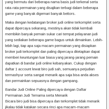
yang bermutu dari beberapa nama basis judi terkenal serta
rata-rata permainan yang disajikan terbagi dalam beberapa
game yang banyak digemari banyak bettors.
Maka dengan kedatangan broker judi online terkomplet serta
dapat dipercaya sekarang, mestinya akan tidak kembali
membikin banyak pemain sukar cari tempat pelayanan judi
yang sediakan beberapa game bagus untuk dimainkan. Lebih-
lebih lagi, tiap apa saja macam permainan yang disiapkan
broker judi terkomplet dan paling dipercaya ditetapkan dapat
memberi keuntungan luar biasa yang jarang-jarang pemain
dapatkan di bandar judi online kebanyakan. Cukup dengan
daftar 1 account lewat biro judi sah, semuanya perjudian
termashyur serta sangat menarik apa saja bisa anda akses
dan permainkan sepuasnya dengan gampang.
Bandar Judi Online Paling dipercaya dengan Daftar
Permainan Judi Ternama serta Menarik
Bicara biro judi bisa dipercaya dan terkomplet tidak menarik
jikalau tidak katakan secara rinci apa macam-macam