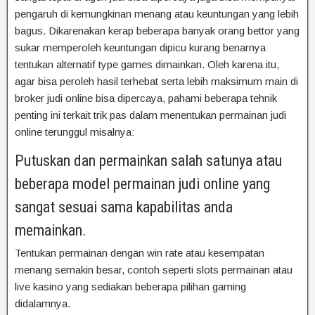
pengaruh di kemungkinan menang atau keuntungan yang lebih
bagus. Dikarenakan kerap beberapa banyak orang bettor yang
sukar memperoleh keuntungan dipicu kurang benarnya
tentukan alternatif type games dimainkan. Oleh karena itu,
agar bisa peroleh hasil terhebat serta lebih maksimum main di
broker judi online bisa dipercaya, pahami beberapa tehnik
penting ini terkait trik pas dalam menentukan permainan judi
online terunggul misalnya:
Putuskan dan permainkan salah satunya atau
beberapa model permainan judi online yang
sangat sesuai sama kapabilitas anda
memainkan.
Tentukan permainan dengan win rate atau kesempatan
menang semakin besar, contoh seperti slots permainan atau
live kasino yang sediakan beberapa pilihan gaming
didalamnya.