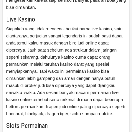
mengesankan karena siap semakin banyak pasaran bola yang
bisa dimainkan.
Live Kasino
Siapakah yang tidak mengenal berikut nama live kasino, satu
diantaranya perjudian sangat legendaris ini sudah pasti dapat
anda temui kalau masuk dengan biro judi online dapat
dipercaya. Jauh saat sebelum ada struktur dalam jaringan
seperti sekarang, dahulunya kasino cuma dapat orang
permainkan melalui taruhan kasino darat yang spesial
menyiapkannya. Tapi waktu ini permainan kasino bisa
dimainkan lebih gampang dan aman dengan hanya butuh
masuk di broker judi bisa dipercaya yang dapat dijangkau
sewaktu-waktu. Ada sekian banyak macam permainan live
kasino online terhebat serta terkenal di mana dapat beberapa
bettors permainkan di agen judi online paling dipercaya seperti
baccarat, blackjack, dragon tiger, sicbo sampai roulette.
Slots Permainan