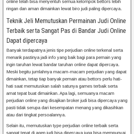
online telah bisa menyentuh semua kelompok bettors lebih
ringan dan aman dimainkan lewat biro judi paling dipercaya.
Teknik Jeli Memutuskan Permainan Judi Online
Terbaik serta Sangat Pas di Bandar Judi Online
Dapat dipercaya
Banyak terdapatnya jenis tipe perjudian online terkenal serta
menarik pastinya jadi info yang baik bagi para pemain yang
ingin taruhan lewat bandar taruhan online dapat dipercaya.
Meski begitu jumlahnya macam-macam perjudian yang dapat
dimainkan, tetap tiap banyak pemain atau bettors perlu hati-
hati saat memutuskan salah satunya games terbaik serta
amat tepat buat dimainkan. Apa lagi, semuanya macam
perjudian online yang disajikan broker judi bisa dipercaya yang
pasti tidak serupa dari kesempatan menang yang dikasihkan
atau dari tingkat persoalannya.
Selain itu, memutuskan type perjudian online terbaik serta
sangat tepat di agen judi bisa dipercaya juga bisa mempunyai