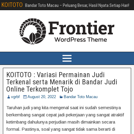
KOITOTO
Bandar Toto Macau – Peluang Besar, Hasil Nyata Setiap Hari!
KOITOTO : Variasi Permainan Judi
Terkenal serta Menarik di Bandar Judi
Online Terkomplet Tojo
vgrbf
August 20, 2022
Bandar Toto Macau
Taruhan judi yang kita mengenal saat ini sudah semestinya
berkembang sangat cepat jadi pekerjaan yang sangat atraktif
ketimbang dahulunya perjudian masih dimainkan secara
formal. Pastinya, soal yang sangat tidak sama berarti di