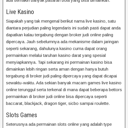
ada semakin banyak pasaran bola yang bisa dimainkan.
Live Kasino
Siapakah yang tak mengenal berikut nama live kasino, satu
diantara perjudian paling legendaris ini sudah pasti dapat anda
dapatkan kalau tergabung dengan broker judi online paling
dipercaya. Jauh sebelumnya ada mekanisme dalam jaringan
seperti sekarang, dahulunya kasino cuma dapat orang
permainkan melalui taruhan kasino darat yang spesial
menyiapkannya. Tapi sekarang ini permainan kasino bisa
dimainkan lebih ringan serta aman dengan hanya butuh
tergabung di broker judi paling dipercaya yang dapat dicapai
sewaktu-waktu. Ada sekian banyak macam games live kasino
online terunggul serta terkenal di mana dapat beberapa bettors
permainkan di broker judi online bisa dipercaya seperti
baccarat, blackjack, dragon tiger, sicbo sampai roulette.
Slots Games
Seterusnya ada permainan slots online yang adalah type