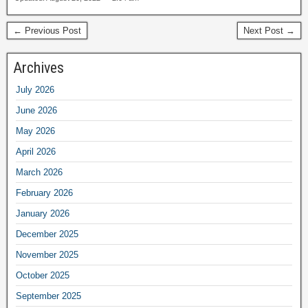
← Previous Post
Next Post →
Archives
July 2026
June 2026
May 2026
April 2026
March 2026
February 2026
January 2026
December 2025
November 2025
October 2025
September 2025