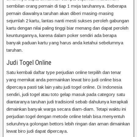
sembilan orang pemain di tiap 1 meja taruhannya. Beberapa
pemain diawalnya taruhan akan diberi masing-masing
sejumlah 2 kartu, lantas nanti mesti sukses peroleh gabungan
kartu dengan nilai paling tinggi biar menang dan dapat peroleh
keuntungannya, karena dalam poker sendiri ada berapa
banyak paduan kartu yang harus anda ketahui sebelumnya
taruhan.
Judi Togel Online
Satu kembali daftar type perjudian online terpilih dan tenar
yang memikat anda permainkan lewat biro judi online bisa
dipercaya pasti tak lain yaitu judi togel online. Di Indonesia
sendiri, judi togel atau toto gelap masuk pada category satu
diantaranya taruhan judi tradisionil sebab dahulunya kerapkali
dimainkan banyak warga secara diam-diam. Tetapi waktu ini
perjudian togel dengan metode online telah bisa menyentuh
seluruhnya golongan bettors lebih ringan dan aman dimainkan
lewat biro judi dapat dipercaya.