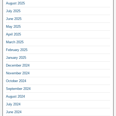
August 2025
July 2025
June 2025
May 2025
April 2025
March 2025
February 2025
January 2025
December 2024
November 2024
October 2024
September 2024
August 2024
July 2024
June 2024