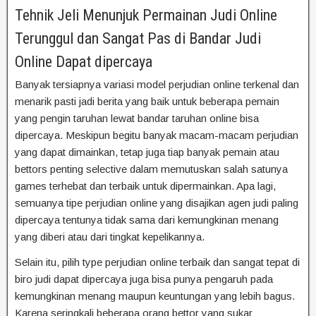
Tehnik Jeli Menunjuk Permainan Judi Online
Terunggul dan Sangat Pas di Bandar Judi
Online Dapat dipercaya
Banyak tersiapnya variasi model perjudian online terkenal dan
menarik pasti jadi berita yang baik untuk beberapa pemain
yang pengin taruhan lewat bandar taruhan online bisa
dipercaya. Meskipun begitu banyak macam-macam perjudian
yang dapat dimainkan, tetap juga tiap banyak pemain atau
bettors penting selective dalam memutuskan salah satunya
games terhebat dan terbaik untuk dipermainkan. Apa lagi,
semuanya tipe perjudian online yang disajikan agen judi paling
dipercaya tentunya tidak sama dari kemungkinan menang
yang diberi atau dari tingkat kepelikannya.
Selain itu, pilih type perjudian online terbaik dan sangat tepat di
biro judi dapat dipercaya juga bisa punya pengaruh pada
kemungkinan menang maupun keuntungan yang lebih bagus.
Karena seringkali beberapa orang bettor yang sukar