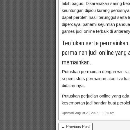
lebih bagus. Dikarenakan sering b
keuntungan dipicu kurang persisny
dapat peroleh hasil terunggul serta l
dipercaya, pahami sejumlah pandua
games judi online terbaik di antaran
Tentukan serta permainkan 
permainan judi online yang
memainkan.
Putuskan permainan dengan win ra
seperti slots permainan atau live 
didalamnya.
Putuskan perjudian online yang ada 
kesempatan jadi bandar buat perole
Updated: August 20, 2022 — 1:55 am
← Previous Post