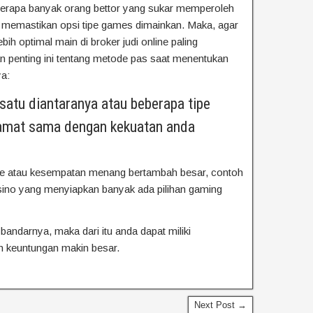
eberapa banyak orang bettor yang sukar memperoleh
a memastikan opsi tipe games dimainkan. Maka, agar
ebih optimal main di broker judi online paling
n penting ini tentang metode pas saat menentukan
ya:
satu diantaranya atau beberapa tipe
 amat sama dengan kekuatan anda
te atau kesempatan menang bertambah besar, contoh
kasino yang menyiapkan banyak ada pilihan gaming
bandarnya, maka dari itu anda dapat miliki
h keuntungan makin besar.
Next Post →