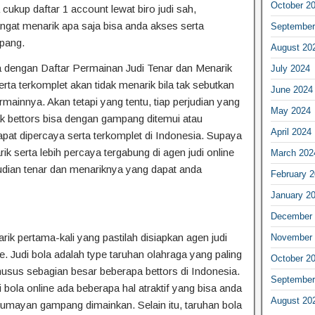
October 2
ukup daftar 1 account lewat biro judi sah,
ngat menarik apa saja bisa anda akses serta
September
pang.
August 20
a dengan Daftar Permainan Judi Tenar dan Menarik
July 2024
erta terkomplet akan tidak menarik bila tak sebutkan
June 2024
innya. Akan tetapi yang tentu, tiap perjudian yang
May 2024
k bettors bisa dengan gampang ditemui atau
April 2024
dapat dipercaya serta terkomplet di Indonesia. Supaya
k serta lebih percaya tergabung di agen judi online
March 202
rjudian tenar dan menariknya yang dapat anda
February 
January 2
December 
k pertama-kali yang pastilah disiapkan agen judi
November 
ine. Judi bola adalah type taruhan olahraga yang paling
October 2
husus sebagian besar beberapa bettors di Indonesia.
September
 bola online ada beberapa hal atraktif yang bisa anda
August 20
 lumayan gampang dimainkan. Selain itu, taruhan bola