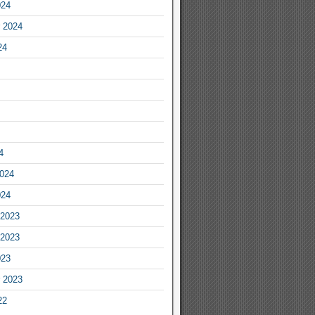
024
 2024
24
4
2024
024
2023
2023
023
 2023
22