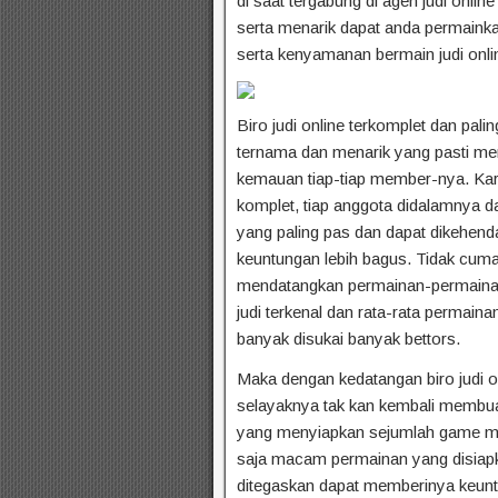
di saat tergabung di agen judi online
serta menarik dapat anda permaink
serta kenyamanan bermain judi onli
Biro judi online terkomplet dan pal
ternama dan menarik yang pasti me
kemauan tiap-tiap member-nya. Kar
komplet, tiap anggota didalamnya d
yang paling pas dan dapat dikehe
keuntungan lebih bagus. Tidak cuma 
mendatangkan permainan-permainan 
judi terkenal dan rata-rata permain
banyak disukai banyak bettors.
Maka dengan kedatangan biro judi on
selayaknya tak kan kembali membua
yang menyiapkan sejumlah game memi
saja macam permainan yang disiapka
ditegaskan dapat memberinya keunt