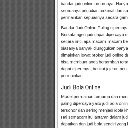
bandar judi online umumnya. Hanya c
semuanya perjudian terkenal dan sa
permainkan sepuasnya secara gam
Bandar Judi Online Paling dipercay
Berkata agen judi dapat dipercaya s
secara rinci apa macam-macam berma
biasanya banyak diunggulkan banya
dimainkan lewat broker judi online 
bisa membuat anda bertambah tertari
dapat dipercaya, berikut jejeran pe
permainkan:
Judi Bola Online
Model permainan ternama dan menari
paling dipercaya yaitu judi bola onl
tersohor dan sering menjadi idola k
Hal semacam itu lantaran dalam judi
dapatkan dan judi bola sendiri yang