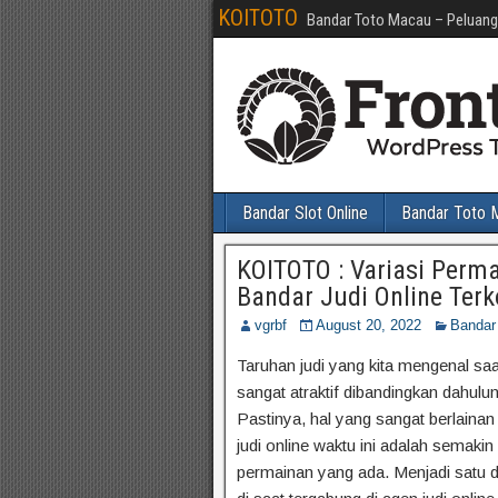
KOITOTO
Bandar Toto Macau – Peluang B
Bandar Slot Online
Bandar Toto 
KOITOTO : Variasi Perma
Bandar Judi Online Ter
vgrbf
August 20, 2022
Bandar
Taruhan judi yang kita mengenal saa
sangat atraktif dibandingkan dahulu
Pastinya, hal yang sangat berlainan 
judi online waktu ini adalah sema
permainan yang ada. Menjadi satu d