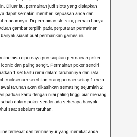
. Diluar itu, permainan judi slots yang disiapkan
caya dapat semakin memberi kepuasan anda dan
atif macamnya. Di permainan slots ini, pemain hanya
aduan gambar terpilih pada perputaran permainan
g banyak siasat buat permainkan games ini.
i online bisa dipercaya pun siapkan permainan poker
 iconic dan paling sengit. Permainan poker sendiri
tkan 1 set kartu remi dalam taruhannya dan rata-
lah maksimum sembilan orang pemain setiap 1 meja
awal taruhan akan dikasihkan semasing sejumlah 2
an paduan kartu dengan nilai paling tinggi biar menang
, sebab dalam poker sendiri ada seberapa banyak
ahui saat sebelum taruhan.
online terhebat dan termashyur yang memikat anda