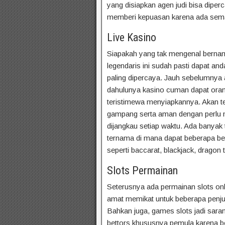
yang disiapkan agen judi bisa diper
memberi kepuasan karena ada semak
Live Kasino
Siapakah yang tak mengenal bernama 
legendaris ini sudah pasti dapat and
paling dipercaya. Jauh sebelumnya ad
dahulunya kasino cuman dapat oran
teristimewa menyiapkannya. Akan tet
gampang serta aman dengan perlu ma
dijangkau setiap waktu. Ada banyak 
ternama di mana dapat beberapa bett
seperti baccarat, blackjack, dragon t
Slots Permainan
Seterusnya ada permainan slots onli
amat memikat untuk beberapa penjudi
Bahkan juga, games slots jadi saran
bettors khususnya pemula karena b