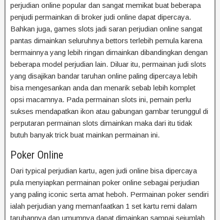
perjudian online popular dan sangat memikat buat beberapa
penjudi permainkan di broker judi online dapat dipercaya.
Bahkan juga, games slots jadi saran perjudian online sangat
pantas dimainkan seluruhnya bettors terlebih pemula karena
bermainnya yang lebih ringan dimainkan dibandingkan dengan
beberapa model perjudian lain. Diluar itu, permainan judi slots
yang disajikan bandar taruhan online paling dipercaya lebih
bisa mengesankan anda dan menarik sebab lebih komplet
opsi macamnya. Pada permainan slots ini, pemain perlu
sukses mendapatkan ikon atau gabungan gambar terunggul di
perputaran permainan slots dimainkan maka dari itu tidak
butuh banyak trick buat mainkan permainan ini.
Poker Online
Dari typical perjudian kartu, agen judi online bisa dipercaya
pula menyiapkan permainan poker online sebagai perjudian
yang paling iconic serta amat heboh. Permainan poker sendiri
ialah perjudian yang memanfaatkan 1 set kartu remi dalam
taruhannya dan umumnya dapat dimainkan sampai sejumlah