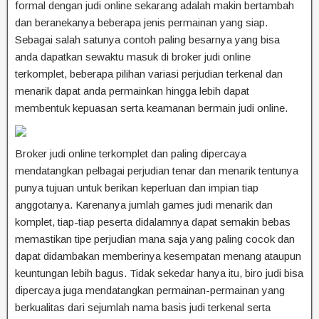
formal dengan judi online sekarang adalah makin bertambah
dan beranekanya beberapa jenis permainan yang siap.
Sebagai salah satunya contoh paling besarnya yang bisa
anda dapatkan sewaktu masuk di broker judi online
terkomplet, beberapa pilihan variasi perjudian terkenal dan
menarik dapat anda permainkan hingga lebih dapat
membentuk kepuasan serta keamanan bermain judi online.
Broker judi online terkomplet dan paling dipercaya
mendatangkan pelbagai perjudian tenar dan menarik tentunya
punya tujuan untuk berikan keperluan dan impian tiap
anggotanya. Karenanya jumlah games judi menarik dan
komplet, tiap-tiap peserta didalamnya dapat semakin bebas
memastikan tipe perjudian mana saja yang paling cocok dan
dapat didambakan memberinya kesempatan menang ataupun
keuntungan lebih bagus. Tidak sekedar hanya itu, biro judi bisa
dipercaya juga mendatangkan permainan-permainan yang
berkualitas dari sejumlah nama basis judi terkenal serta