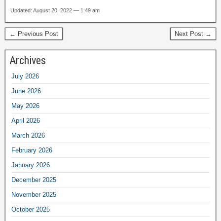
Updated: August 20, 2022 — 1:49 am
← Previous Post
Next Post →
Archives
July 2026
June 2026
May 2026
April 2026
March 2026
February 2026
January 2026
December 2025
November 2025
October 2025