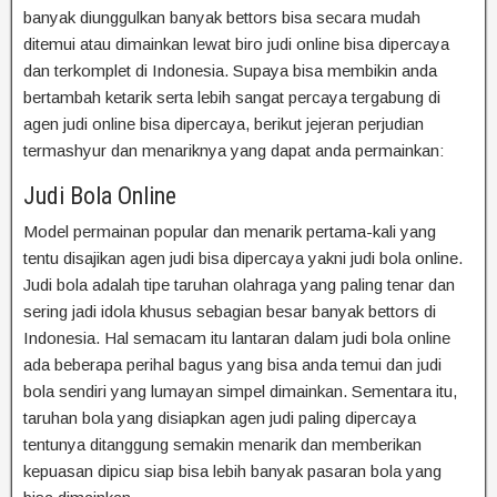
banyak diunggulkan banyak bettors bisa secara mudah
ditemui atau dimainkan lewat biro judi online bisa dipercaya
dan terkomplet di Indonesia. Supaya bisa membikin anda
bertambah ketarik serta lebih sangat percaya tergabung di
agen judi online bisa dipercaya, berikut jejeran perjudian
termashyur dan menariknya yang dapat anda permainkan:
Judi Bola Online
Model permainan popular dan menarik pertama-kali yang
tentu disajikan agen judi bisa dipercaya yakni judi bola online.
Judi bola adalah tipe taruhan olahraga yang paling tenar dan
sering jadi idola khusus sebagian besar banyak bettors di
Indonesia. Hal semacam itu lantaran dalam judi bola online
ada beberapa perihal bagus yang bisa anda temui dan judi
bola sendiri yang lumayan simpel dimainkan. Sementara itu,
taruhan bola yang disiapkan agen judi paling dipercaya
tentunya ditanggung semakin menarik dan memberikan
kepuasan dipicu siap bisa lebih banyak pasaran bola yang