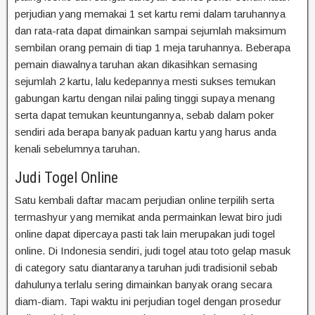
perjudian yang memakai 1 set kartu remi dalam taruhannya
dan rata-rata dapat dimainkan sampai sejumlah maksimum
sembilan orang pemain di tiap 1 meja taruhannya. Beberapa
pemain diawalnya taruhan akan dikasihkan semasing
sejumlah 2 kartu, lalu kedepannya mesti sukses temukan
gabungan kartu dengan nilai paling tinggi supaya menang
serta dapat temukan keuntungannya, sebab dalam poker
sendiri ada berapa banyak paduan kartu yang harus anda
kenali sebelumnya taruhan.
Judi Togel Online
Satu kembali daftar macam perjudian online terpilih serta
termashyur yang memikat anda permainkan lewat biro judi
online dapat dipercaya pasti tak lain merupakan judi togel
online. Di Indonesia sendiri, judi togel atau toto gelap masuk
di category satu diantaranya taruhan judi tradisionil sebab
dahulunya terlalu sering dimainkan banyak orang secara
diam-diam. Tapi waktu ini perjudian togel dengan prosedur