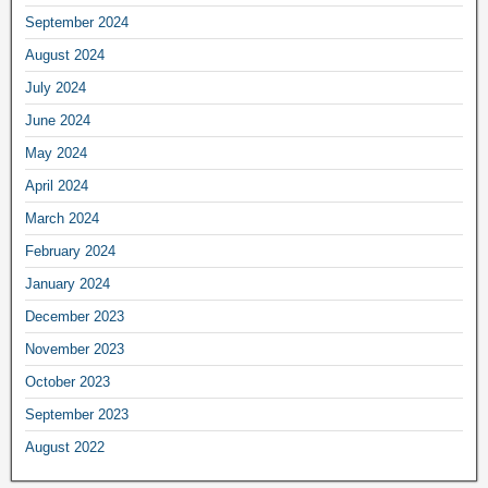
September 2024
August 2024
July 2024
June 2024
May 2024
April 2024
March 2024
February 2024
January 2024
December 2023
November 2023
October 2023
September 2023
August 2022