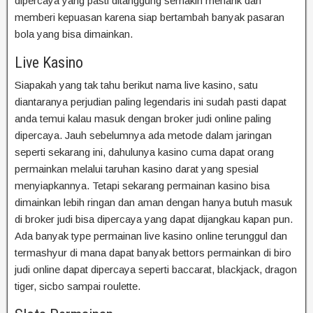
dipercaya yang pasti ditanggung semakin menarik dan
memberi kepuasan karena siap bertambah banyak pasaran
bola yang bisa dimainkan.
Live Kasino
Siapakah yang tak tahu berikut nama live kasino, satu
diantaranya perjudian paling legendaris ini sudah pasti dapat
anda temui kalau masuk dengan broker judi online paling
dipercaya. Jauh sebelumnya ada metode dalam jaringan
seperti sekarang ini, dahulunya kasino cuma dapat orang
permainkan melalui taruhan kasino darat yang spesial
menyiapkannya. Tetapi sekarang permainan kasino bisa
dimainkan lebih ringan dan aman dengan hanya butuh masuk
di broker judi bisa dipercaya yang dapat dijangkau kapan pun.
Ada banyak type permainan live kasino online terunggul dan
termashyur di mana dapat banyak bettors permainkan di biro
judi online dapat dipercaya seperti baccarat, blackjack, dragon
tiger, sicbo sampai roulette.