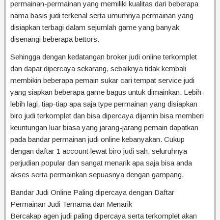
permainan-permainan yang memiliki kualitas dari beberapa
nama basis judi terkenal serta umumnya permainan yang
disiapkan terbagi dalam sejumlah game yang banyak
disenangi beberapa bettors.
Sehingga dengan kedatangan broker judi online terkomplet
dan dapat dipercaya sekarang, sebaiknya tidak kembali
membikin beberapa pemain sukar cari tempat service judi
yang siapkan beberapa game bagus untuk dimainkan. Lebih-
lebih lagi, tiap-tiap apa saja type permainan yang disiapkan
biro judi terkomplet dan bisa dipercaya dijamin bisa memberi
keuntungan luar biasa yang jarang-jarang pemain dapatkan
pada bandar permainan judi online kebanyakan. Cukup
dengan daftar 1 account lewat biro judi sah, seluruhnya
perjudian popular dan sangat menarik apa saja bisa anda
akses serta permainkan sepuasnya dengan gampang.
Bandar Judi Online Paling dipercaya dengan Daftar
Permainan Judi Ternama dan Menarik
Bercakap agen judi paling dipercaya serta terkomplet akan