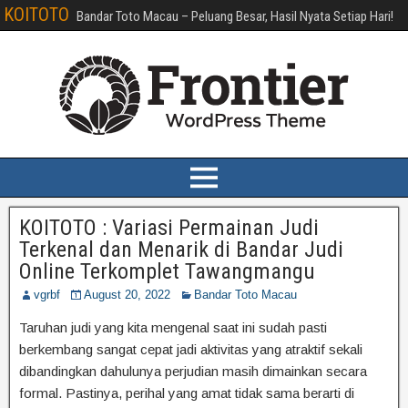
KOITOTO
Bandar Toto Macau – Peluang Besar, Hasil Nyata Setiap Hari!
KOITOTO : Variasi Permainan Judi
Terkenal dan Menarik di Bandar Judi
Online Terkomplet Tawangmangu
vgrbf
August 20, 2022
Bandar Toto Macau
Taruhan judi yang kita mengenal saat ini sudah pasti
berkembang sangat cepat jadi aktivitas yang atraktif sekali
dibandingkan dahulunya perjudian masih dimainkan secara
formal. Pastinya, perihal yang amat tidak sama berarti di