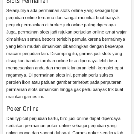
Slots Permainan
Selanjutnya ada permainan slots online yang sebagai tipe
perjudian online ternama dan sangat memikat buat banyak
penjudi permainkan di broker judi online paling dipercaya.
Juga, permainan slots jadi rujukan perjudian online amat wajar
dimainkan semua bettors terlebih pemula karena bermainnya
yang lebih mudah dimainkan dibandingkan dengan beberapa
macam perjudian lain. Disamping itu, games judi slots yang
disiapkan bandar taruhan online bisa dipercaya lebih bisa
mengesankan anda dan menarik lantaran lebih komplet opsi
ragamnya. Di permainan slots ini, pemain perlu sukses
peroleh ikon atau paduan gambar terhebat pada perputaran
permainan slots dimainkan hingga gak perlu banyak trik buat
mainkan games ini.
Poker Online
Dari typical perjudian kartu, biro judi online dapat dipercaya
sediakan permainan poker online sebagai perjudian yang
paling iconic dan sangat dahsyat. Games poker sendiri ialah