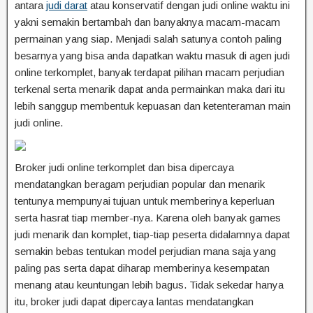
antara
judi darat
atau konservatif dengan judi online waktu ini
yakni semakin bertambah dan banyaknya macam-macam
permainan yang siap. Menjadi salah satunya contoh paling
besarnya yang bisa anda dapatkan waktu masuk di agen judi
online terkomplet, banyak terdapat pilihan macam perjudian
terkenal serta menarik dapat anda permainkan maka dari itu
lebih sanggup membentuk kepuasan dan ketenteraman main
judi online.
Broker judi online terkomplet dan bisa dipercaya
mendatangkan beragam perjudian popular dan menarik
tentunya mempunyai tujuan untuk memberinya keperluan
serta hasrat tiap member-nya. Karena oleh banyak games
judi menarik dan komplet, tiap-tiap peserta didalamnya dapat
semakin bebas tentukan model perjudian mana saja yang
paling pas serta dapat diharap memberinya kesempatan
menang atau keuntungan lebih bagus. Tidak sekedar hanya
itu, broker judi dapat dipercaya lantas mendatangkan