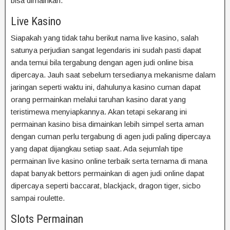
bisa dimainkan.
Live Kasino
Siapakah yang tidak tahu berikut nama live kasino, salah
satunya perjudian sangat legendaris ini sudah pasti dapat
anda temui bila tergabung dengan agen judi online bisa
dipercaya. Jauh saat sebelum tersedianya mekanisme dalam
jaringan seperti waktu ini, dahulunya kasino cuman dapat
orang permainkan melalui taruhan kasino darat yang
teristimewa menyiapkannya. Akan tetapi sekarang ini
permainan kasino bisa dimainkan lebih simpel serta aman
dengan cuman perlu tergabung di agen judi paling dipercaya
yang dapat dijangkau setiap saat. Ada sejumlah tipe
permainan live kasino online terbaik serta ternama di mana
dapat banyak bettors permainkan di agen judi online dapat
dipercaya seperti baccarat, blackjack, dragon tiger, sicbo
sampai roulette.
Slots Permainan