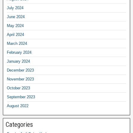
July 2024
June 2024
May 2024
April 2024
March 2024
February 2024
January 2024
December 2023
November 2023
October 2023
September 2023
August 2022
Categories