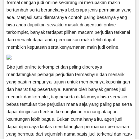
formal dengan judi online sekarang ini merupakan makin
bertambah serta beranekanya beberapa jenis permainan yang
ada. Menjadi satu diantaranya contoh paling besarnya yang
bisa anda dapatkan sewaktu masuk di agen judi online
terkomplet, banyak terdapat pilihan macam perjudian terkenal
dan menarik dapat anda permainkan maka lebih dapat
membikin kepuasan serta kenyamanan main judi online.
Biro judi online terkomplet dan paling dipercaya
mendatangkan pelbagai perjudian termashyur dan menarik
yang pasti mempunyai tujuan untuk memberinya kepentingan
dan hasrat tiap pesertanya. Karena oleh banyak games judi
menarik dan komplet, tiap peserta didalamnya bisa semakin
bebas tentukan tipe perjudian mana saja yang paling pas serta
dapat diinginkan berikan kemungkinan menang ataupun
keuntungan lebih bagus. Bukan cuma hanya itu, agen judi
dapat dipercaya lantas mendatangkan permainan-permainan
yang bermutu dari sejumlah nama basis judi terkenal dan rata-