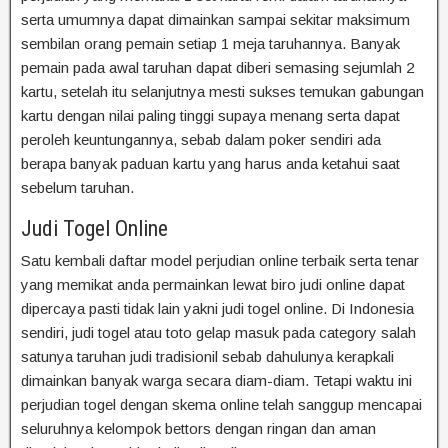
serta umumnya dapat dimainkan sampai sekitar maksimum
sembilan orang pemain setiap 1 meja taruhannya. Banyak
pemain pada awal taruhan dapat diberi semasing sejumlah 2
kartu, setelah itu selanjutnya mesti sukses temukan gabungan
kartu dengan nilai paling tinggi supaya menang serta dapat
peroleh keuntungannya, sebab dalam poker sendiri ada
berapa banyak paduan kartu yang harus anda ketahui saat
sebelum taruhan.
Judi Togel Online
Satu kembali daftar model perjudian online terbaik serta tenar
yang memikat anda permainkan lewat biro judi online dapat
dipercaya pasti tidak lain yakni judi togel online. Di Indonesia
sendiri, judi togel atau toto gelap masuk pada category salah
satunya taruhan judi tradisionil sebab dahulunya kerapkali
dimainkan banyak warga secara diam-diam. Tetapi waktu ini
perjudian togel dengan skema online telah sanggup mencapai
seluruhnya kelompok bettors dengan ringan dan aman