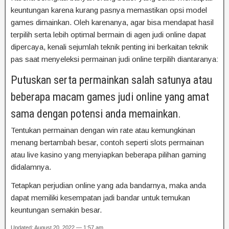
keuntungan karena kurang pasnya memastikan opsi model
games dimainkan. Oleh karenanya, agar bisa mendapat hasil
terpilih serta lebih optimal bermain di agen judi online dapat
dipercaya, kenali sejumlah teknik penting ini berkaitan teknik
pas saat menyeleksi permainan judi online terpilih diantaranya:
Putuskan serta permainkan salah satunya atau
beberapa macam games judi online yang amat
sama dengan potensi anda memainkan.
Tentukan permainan dengan win rate atau kemungkinan
menang bertambah besar, contoh seperti slots permainan
atau live kasino yang menyiapkan beberapa pilihan gaming
didalamnya.
Tetapkan perjudian online yang ada bandarnya, maka anda
dapat memiliki kesempatan jadi bandar untuk temukan
keuntungan semakin besar.
Updated: August 20, 2022 — 1:57 am