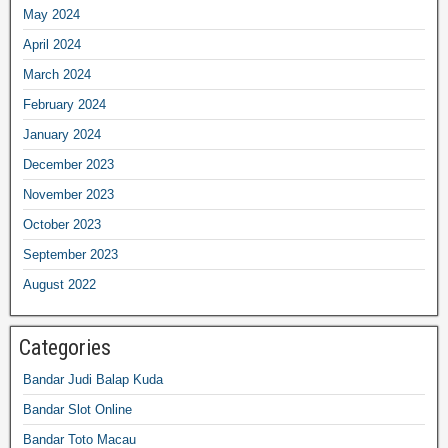
May 2024
April 2024
March 2024
February 2024
January 2024
December 2023
November 2023
October 2023
September 2023
August 2022
Categories
Bandar Judi Balap Kuda
Bandar Slot Online
Bandar Toto Macau