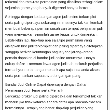
terkenal dan rata-rata permainan yang disajikan terbagi dalam
sejumlah game yang banyak digemari banyak bettors.
Sehingga dengan kedatangan agen judi online terkomplet
serta paling dipercaya sekarang ini, mestinya tak kan kembali
membuat beberapa pemain susah cari tempat pelayanan judi
yang menyiapkan sejumlah game bagus untuk dimainkan.
Lebih-lebih lagi, tiap-tiap apa saja tipe permainan yang
disiapkan biro judi terkomplet dan paling dipercaya ditetapkan
sanggup berikan keuntungan bagus yang jarang-jarang
pemain dapatkan di bandar judi online umumnya. Hanya
cukup daftar 1 account lewat agen judi sah, seluruh perjudian
termashyur serta sangat menarik apa saja bisa anda akses
serta permainkan sepuasnya dengan gampang.
Bandar Judi Online Dapat dipercaya dengan Daftar
Permainan Judi Tenar serta Menarik
Bercakap broker judi paling dipercaya dan terkomplet tak kan
menarik jika tidak katakan secara detail apa macam-macam
bermainnya. Tetapi yang benar, tiap-tiap perjudian yang