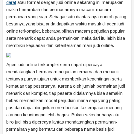
darat
atau formal dengan judi online sekarang ini merupakan
makin bertambah dan bermacamnya macam-macam
permainan yang siap. Sebagai satu diantaranya contoh paling
besarnya yang bisa anda dapatkan waktu masuk di agen judi
online terkomplet, beberapa pilihan macam perjudian popular
serta menarik dapat anda permainkan maka dari itu lebih bisa
membikin kepuasan dan ketenteraman main judi online.
Agen judi online terkomplet serta dapat dipercaya
mendatangkan bermacam perjudian ternama dan menarik
tentunya punya tujuan untuk memberikan kepentingan serta
kemauan tiap pesertanya. Karena oleh jumlah permainan judi
menarik dan komplet, tiap peserta didalamnya bisa semakin
bebas memastikan model perjudian mana saja yang paling
pas dan dapat diinginkan memberikan kesempatan menang
ataupun keuntungan lebih bagus. Bukan sekedar hanya itu,
biro judi bisa dipercaya lantas mendatangkan permainan-
permainan yang bermutu dari beberapa nama basis judi