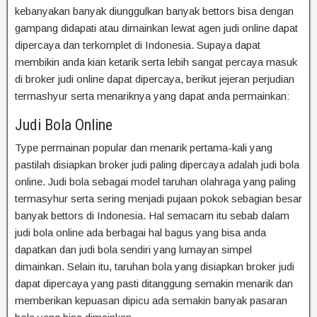
kebanyakan banyak diunggulkan banyak bettors bisa dengan
gampang didapati atau dimainkan lewat agen judi online dapat
dipercaya dan terkomplet di Indonesia. Supaya dapat
membikin anda kian ketarik serta lebih sangat percaya masuk
di broker judi online dapat dipercaya, berikut jejeran perjudian
termashyur serta menariknya yang dapat anda permainkan:
Judi Bola Online
Type permainan popular dan menarik pertama-kali yang
pastilah disiapkan broker judi paling dipercaya adalah judi bola
online. Judi bola sebagai model taruhan olahraga yang paling
termasyhur serta sering menjadi pujaan pokok sebagian besar
banyak bettors di Indonesia. Hal semacam itu sebab dalam
judi bola online ada berbagai hal bagus yang bisa anda
dapatkan dan judi bola sendiri yang lumayan simpel
dimainkan. Selain itu, taruhan bola yang disiapkan broker judi
dapat dipercaya yang pasti ditanggung semakin menarik dan
memberikan kepuasan dipicu ada semakin banyak pasaran