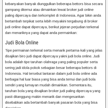
kebanyakan banyak diunggulkan beberapa bettors bisa secara
gampang ditemui atau dimainkan lewat broker judi online
paling dipercaya dan terkomplet di Indonesia. Agar bikin anda
bertambah terpikat serta lebih meyakini tergabung di broker
judi online dapat dipercaya, berikut jejeran perjudian terkenal
dan menariknya yang dapat anda permainkan:
Judi Bola Online
Tipe permainan terkenal serta menarik pertama-kali yang jelas
disajikan biro judi dapat dipercaya yakni judi bola online. Judi
bola adalah tipe taruhan olahraga yang paling populer serta
sering jadi idola pokok sebagian besar beberapa bettors di
Indonesia. Hal tersebut lantaran dalam judi bola online ada
berbagai hal luar biasa yang bisa anda temui dan judi bola
sendiri yang lumayan mudah dimainkan. Sementara itu,
taruhan bola yang disajikan broker judi paling dipercaya yang
pasti ditanggung makin menarik dan mengesankan
disebabkan ada bertambah banyak pasaran bola yang bisa