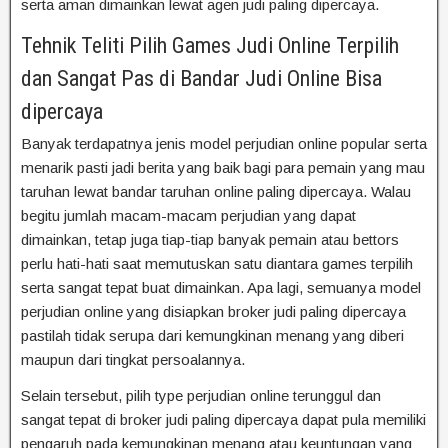
serta aman dimainkan lewat agen judi paling dipercaya.
Tehnik Teliti Pilih Games Judi Online Terpilih
dan Sangat Pas di Bandar Judi Online Bisa
dipercaya
Banyak terdapatnya jenis model perjudian online popular serta
menarik pasti jadi berita yang baik bagi para pemain yang mau
taruhan lewat bandar taruhan online paling dipercaya. Walau
begitu jumlah macam-macam perjudian yang dapat
dimainkan, tetap juga tiap-tiap banyak pemain atau bettors
perlu hati-hati saat memutuskan satu diantara games terpilih
serta sangat tepat buat dimainkan. Apa lagi, semuanya model
perjudian online yang disiapkan broker judi paling dipercaya
pastilah tidak serupa dari kemungkinan menang yang diberi
maupun dari tingkat persoalannya.
Selain tersebut, pilih type perjudian online terunggul dan
sangat tepat di broker judi paling dipercaya dapat pula memiliki
pengaruh pada kemungkinan menang atau keuntungan yang