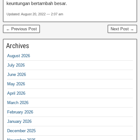
keuntungan bertambah besar.
Updated: August 20, 2022 — 2:07 am
← Previous Post
Next Post →
Archives
August 2026
July 2026
June 2026
May 2026
April 2026
March 2026
February 2026
January 2026
December 2025