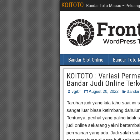
KOITOTO
Bandar Toto Macau – Peluang B
Bandar Slot Online
Bandar Toto 
KOITOTO : Variasi Perma
Bandar Judi Online Te
vgrbf
August 20, 2022
Bandar
Taruhan judi yang kita tahu saat ini
sangat luar biasa ketimbang dahulu
Tentunya, perihal yang paling tidak 
judi online sekarang yakni bert
permainan yang ada. Jadi salah sat