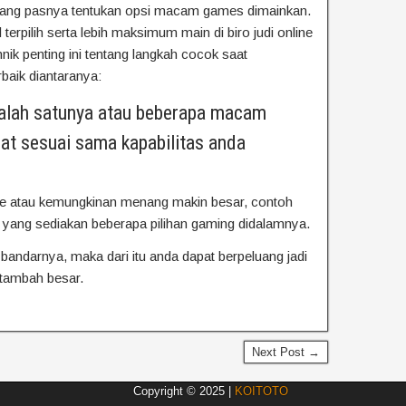
ang pasnya tentukan opsi macam games dimainkan.
 terpilih serta lebih maksimum main di biro judi online
nik penting ini tentang langkah cocok saat
rbaik diantaranya:
alah satunya atau beberapa macam
gat sesuai sama kapabilitas anda
te atau kemungkinan menang makin besar, contoh
o yang sediakan beberapa pilihan gaming didalamnya.
bandarnya, maka dari itu anda dapat berpeluang jadi
rtambah besar.
Next Post →
Copyright © 2025 |
KOITOTO