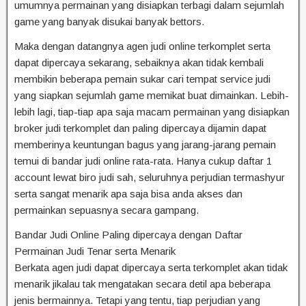
umumnya permainan yang disiapkan terbagi dalam sejumlah
game yang banyak disukai banyak bettors.
Maka dengan datangnya agen judi online terkomplet serta
dapat dipercaya sekarang, sebaiknya akan tidak kembali
membikin beberapa pemain sukar cari tempat service judi
yang siapkan sejumlah game memikat buat dimainkan. Lebih-
lebih lagi, tiap-tiap apa saja macam permainan yang disiapkan
broker judi terkomplet dan paling dipercaya dijamin dapat
memberinya keuntungan bagus yang jarang-jarang pemain
temui di bandar judi online rata-rata. Hanya cukup daftar 1
account lewat biro judi sah, seluruhnya perjudian termashyur
serta sangat menarik apa saja bisa anda akses dan
permainkan sepuasnya secara gampang.
Bandar Judi Online Paling dipercaya dengan Daftar
Permainan Judi Tenar serta Menarik
Berkata agen judi dapat dipercaya serta terkomplet akan tidak
menarik jikalau tak mengatakan secara detil apa beberapa
jenis bermainnya. Tetapi yang tentu, tiap perjudian yang