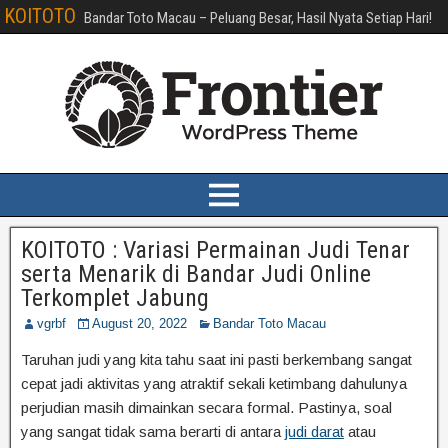
KOITOTO
Bandar Toto Macau – Peluang Besar, Hasil Nyata Setiap Hari!
KOITOTO : Variasi Permainan Judi Tenar
serta Menarik di Bandar Judi Online
Terkomplet Jabung
vgrbf
August 20, 2022
Bandar Toto Macau
Taruhan judi yang kita tahu saat ini pasti berkembang sangat
cepat jadi aktivitas yang atraktif sekali ketimbang dahulunya
perjudian masih dimainkan secara formal. Pastinya, soal
yang sangat tidak sama berarti di antara
judi darat
atau