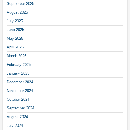
September 2025
August 2025
July 2025
June 2025
May 2025
April 2025
March 2025
February 2025
January 2025
December 2024
November 2024
October 2024
September 2024
August 2024
July 2024