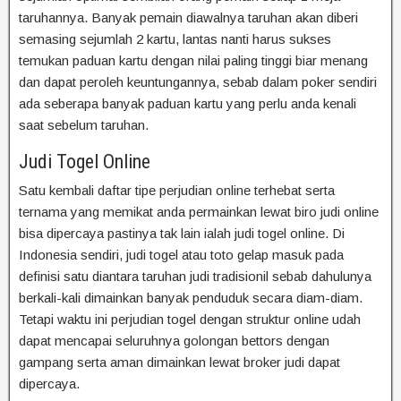
taruhannya. Banyak pemain diawalnya taruhan akan diberi
semasing sejumlah 2 kartu, lantas nanti harus sukses
temukan paduan kartu dengan nilai paling tinggi biar menang
dan dapat peroleh keuntungannya, sebab dalam poker sendiri
ada seberapa banyak paduan kartu yang perlu anda kenali
saat sebelum taruhan.
Judi Togel Online
Satu kembali daftar tipe perjudian online terhebat serta
ternama yang memikat anda permainkan lewat biro judi online
bisa dipercaya pastinya tak lain ialah judi togel online. Di
Indonesia sendiri, judi togel atau toto gelap masuk pada
definisi satu diantara taruhan judi tradisionil sebab dahulunya
berkali-kali dimainkan banyak penduduk secara diam-diam.
Tetapi waktu ini perjudian togel dengan struktur online udah
dapat mencapai seluruhnya golongan bettors dengan
gampang serta aman dimainkan lewat broker judi dapat
dipercaya.