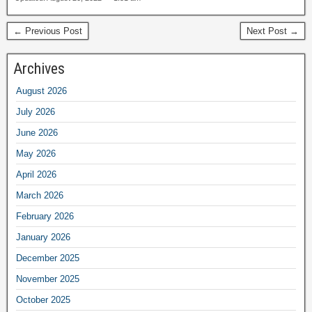
← Previous Post
Next Post →
Archives
August 2026
July 2026
June 2026
May 2026
April 2026
March 2026
February 2026
January 2026
December 2025
November 2025
October 2025