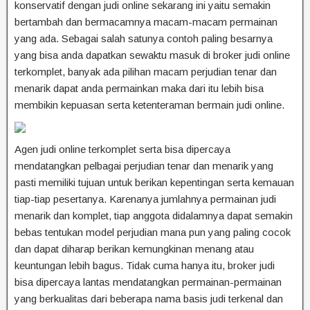
konservatif dengan judi online sekarang ini yaitu semakin
bertambah dan bermacamnya macam-macam permainan
yang ada. Sebagai salah satunya contoh paling besarnya
yang bisa anda dapatkan sewaktu masuk di broker judi online
terkomplet, banyak ada pilihan macam perjudian tenar dan
menarik dapat anda permainkan maka dari itu lebih bisa
membikin kepuasan serta ketenteraman bermain judi online.
Agen judi online terkomplet serta bisa dipercaya
mendatangkan pelbagai perjudian tenar dan menarik yang
pasti memiliki tujuan untuk berikan kepentingan serta kemauan
tiap-tiap pesertanya. Karenanya jumlahnya permainan judi
menarik dan komplet, tiap anggota didalamnya dapat semakin
bebas tentukan model perjudian mana pun yang paling cocok
dan dapat diharap berikan kemungkinan menang atau
keuntungan lebih bagus. Tidak cuma hanya itu, broker judi
bisa dipercaya lantas mendatangkan permainan-permainan
yang berkualitas dari beberapa nama basis judi terkenal dan