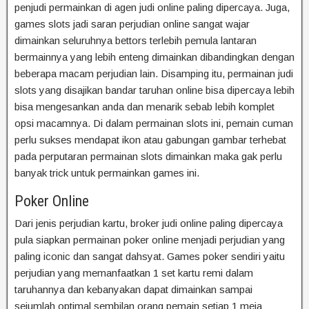
penjudi permainkan di agen judi online paling dipercaya. Juga,
games slots jadi saran perjudian online sangat wajar
dimainkan seluruhnya bettors terlebih pemula lantaran
bermainnya yang lebih enteng dimainkan dibandingkan dengan
beberapa macam perjudian lain. Disamping itu, permainan judi
slots yang disajikan bandar taruhan online bisa dipercaya lebih
bisa mengesankan anda dan menarik sebab lebih komplet
opsi macamnya. Di dalam permainan slots ini, pemain cuman
perlu sukses mendapat ikon atau gabungan gambar terhebat
pada perputaran permainan slots dimainkan maka gak perlu
banyak trick untuk permainkan games ini.
Poker Online
Dari jenis perjudian kartu, broker judi online paling dipercaya
pula siapkan permainan poker online menjadi perjudian yang
paling iconic dan sangat dahsyat. Games poker sendiri yaitu
perjudian yang memanfaatkan 1 set kartu remi dalam
taruhannya dan kebanyakan dapat dimainkan sampai
sejumlah optimal sembilan orang pemain setiap 1 meja