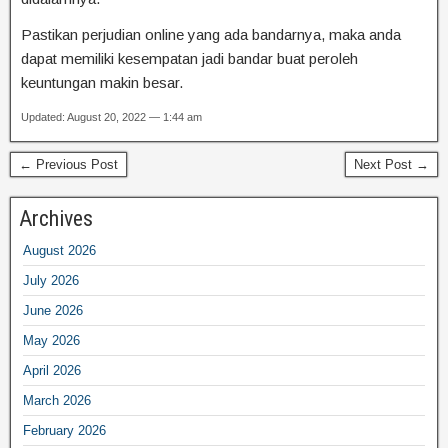
Pastikan perjudian online yang ada bandarnya, maka anda
dapat memiliki kesempatan jadi bandar buat peroleh
keuntungan makin besar.
Updated: August 20, 2022 — 1:44 am
← Previous Post
Next Post →
Archives
August 2026
July 2026
June 2026
May 2026
April 2026
March 2026
February 2026