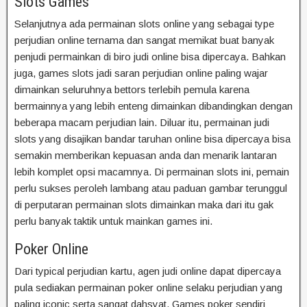
Slots Games
Selanjutnya ada permainan slots online yang sebagai type
perjudian online ternama dan sangat memikat buat banyak
penjudi permainkan di biro judi online bisa dipercaya. Bahkan
juga, games slots jadi saran perjudian online paling wajar
dimainkan seluruhnya bettors terlebih pemula karena
bermainnya yang lebih enteng dimainkan dibandingkan dengan
beberapa macam perjudian lain. Diluar itu, permainan judi
slots yang disajikan bandar taruhan online bisa dipercaya bisa
semakin memberikan kepuasan anda dan menarik lantaran
lebih komplet opsi macamnya. Di permainan slots ini, pemain
perlu sukses peroleh lambang atau paduan gambar terunggul
di perputaran permainan slots dimainkan maka dari itu gak
perlu banyak taktik untuk mainkan games ini.
Poker Online
Dari typical perjudian kartu, agen judi online dapat dipercaya
pula sediakan permainan poker online selaku perjudian yang
paling iconic serta sangat dahsyat. Games poker sendiri