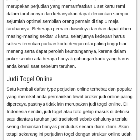
merupakan perjudian yang memanfaatkan 1 set kartu remi
dalam taruhannya dan kebanyakan dapat dimainkan sampai
sejumlah optimal sembilan orang pemain di tiap 1 meja
taruhannya. Beberapa pemain diawalnya taruhan dapat diberi
masing-masing sekitar 2 kartu, selanjutnya kedepan harus
sukses temukan paduan kartu dengan nilai paling tinggi biar
menang serta dapat peroleh keuntungannya, karena dalam
poker sendiri ada berapa banyak gabungan kartu yang harus
anda kenali saat sebelum taruhan.
Judi Togel Online
Satu kembali daftar type perjudian online terhebat dan popular
yang memikat anda permainkan lewat broker judi online paling
dipercaya pastinya tidak lain merupakan judi togel online. Di
Indonesia sendiri, judi togel atau toto gelap masuk di definisi
satu diantara taruhan judi tradisionil sebab dahulunya terlalu
sering dimainkan banyak penduduk secara diam-diam. Akan
tetapi sekarang ini perjudian togel dengan struktur online udah