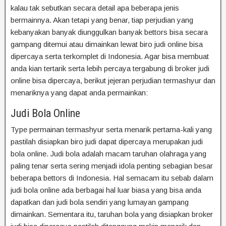
kalau tak sebutkan secara detail apa beberapa jenis
bermainnya. Akan tetapi yang benar, tiap perjudian yang
kebanyakan banyak diunggulkan banyak bettors bisa secara
gampang ditemui atau dimainkan lewat biro judi online bisa
dipercaya serta terkomplet di Indonesia. Agar bisa membuat
anda kian tertarik serta lebih percaya tergabung di broker judi
online bisa dipercaya, berikut jejeran perjudian termashyur dan
menariknya yang dapat anda permainkan:
Judi Bola Online
Type permainan termashyur serta menarik pertama-kali yang
pastilah disiapkan biro judi dapat dipercaya merupakan judi
bola online. Judi bola adalah macam taruhan olahraga yang
paling tenar serta sering menjadi idola penting sebagian besar
beberapa bettors di Indonesia. Hal semacam itu sebab dalam
judi bola online ada berbagai hal luar biasa yang bisa anda
dapatkan dan judi bola sendiri yang lumayan gampang
dimainkan. Sementara itu, taruhan bola yang disiapkan broker