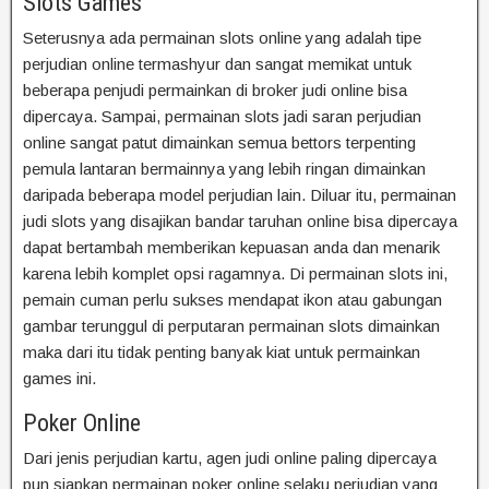
Slots Games
Seterusnya ada permainan slots online yang adalah tipe
perjudian online termashyur dan sangat memikat untuk
beberapa penjudi permainkan di broker judi online bisa
dipercaya. Sampai, permainan slots jadi saran perjudian
online sangat patut dimainkan semua bettors terpenting
pemula lantaran bermainnya yang lebih ringan dimainkan
daripada beberapa model perjudian lain. Diluar itu, permainan
judi slots yang disajikan bandar taruhan online bisa dipercaya
dapat bertambah memberikan kepuasan anda dan menarik
karena lebih komplet opsi ragamnya. Di permainan slots ini,
pemain cuman perlu sukses mendapat ikon atau gabungan
gambar terunggul di perputaran permainan slots dimainkan
maka dari itu tidak penting banyak kiat untuk permainkan
games ini.
Poker Online
Dari jenis perjudian kartu, agen judi online paling dipercaya
pun siapkan permainan poker online selaku perjudian yang