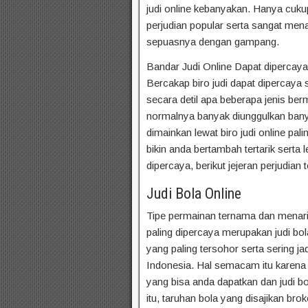
judi online kebanyakan. Hanya cukup
perjudian popular serta sangat men
sepuasnya dengan gampang.
Bandar Judi Online Dapat dipercay
Bercakap biro judi dapat dipercaya 
secara detil apa beberapa jenis berm
normalnya banyak diunggulkan bany
dimainkan lewat biro judi online pal
bikin anda bertambah tertarik serta 
dipercaya, berikut jejeran perjudia
Judi Bola Online
Tipe permainan ternama dan menarik
paling dipercaya merupakan judi bol
yang paling tersohor serta sering ja
Indonesia. Hal semacam itu karena 
yang bisa anda dapatkan dan judi b
itu, taruhan bola yang disajikan bro