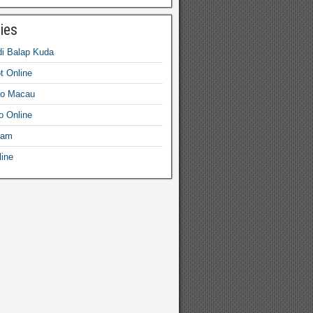
ies
di Balap Kuda
t Online
to Macau
o Online
yam
ine