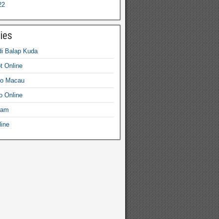
22
ies
di Balap Kuda
t Online
to Macau
o Online
yam
ine