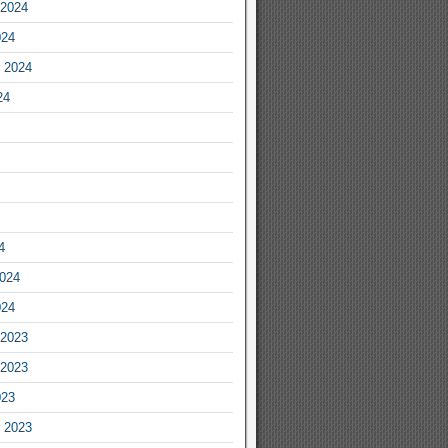
2024
024
 2024
24
4
2024
024
2023
2023
023
 2023