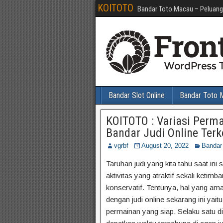
KOITOTO
Bandar Toto Macau – Peluang B
Bandar Slot Online
Bandar Toto 
KOITOTO : Variasi Perma
Bandar Judi Online Te
vgrbf
August 20, 2022
Bandar
Taruhan judi yang kita tahu saat in
aktivitas yang atraktif sekali keti
konservatif. Tentunya, hal yang ama
dengan judi online sekarang ini yai
permainan yang siap. Selaku satu d