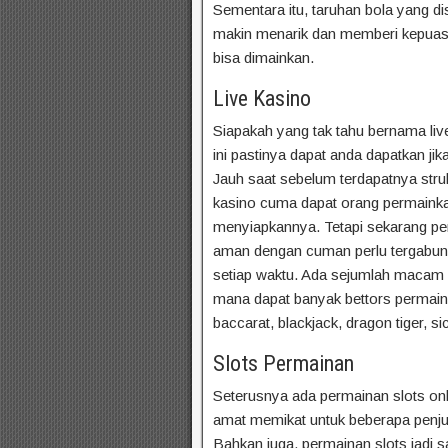
Sementara itu, taruhan bola yang dis
makin menarik dan memberi kepuas
bisa dimainkan.
Live Kasino
Siapakah yang tak tahu bernama live
ini pastinya dapat anda dapatkan ji
Jauh saat sebelum terdapatnya struk
kasino cuma dapat orang permainka
menyiapkannya. Tetapi sekarang pe
aman dengan cuman perlu tergabung 
setiap waktu. Ada sejumlah macam pe
mana dapat banyak bettors permainka
baccarat, blackjack, dragon tiger, s
Slots Permainan
Seterusnya ada permainan slots onl
amat memikat untuk beberapa penjudi
Bahkan juga, permainan slots jadi s