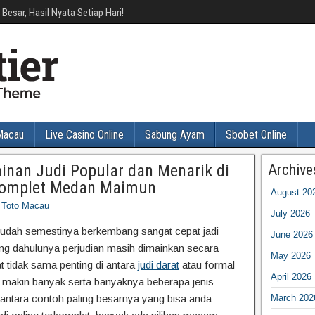
esar, Hasil Nyata Setiap Hari!
Macau
Live Casino Online
Sabung Ayam
Sbobet Online
inan Judi Popular dan Menarik di
Archive
rkomplet Medan Maimun
August 20
 Toto Macau
July 2026
i sudah semestinya berkembang sangat cepat jadi
June 2026
mbang dahulunya perjudian masih dimainkan secara
May 2026
t tidak sama penting di antara
judi darat
atau formal
April 2026
tu makin banyak serta banyaknya beberapa jenis
iantara contoh paling besarnya yang bisa anda
March 202