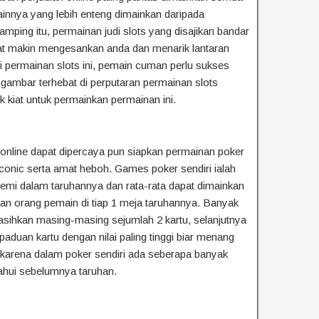
ainnya yang lebih enteng dimainkan daripada
mping itu, permainan judi slots yang disajikan bandar
pat makin mengesankan anda dan menarik lantaran
Di permainan slots ini, pemain cuman perlu sukses
ambar terhebat di perputaran permainan slots
 kiat untuk permainkan permainan ini.
udi online dapat dipercaya pun siapkan permainan poker
 iconic serta amat heboh. Games poker sendiri ialah
 remi dalam taruhannya dan rata-rata dapat dimainkan
n orang pemain di tiap 1 meja taruhannya. Banyak
asihkan masing-masing sejumlah 2 kartu, selanjutnya
duan kartu dengan nilai paling tinggi biar menang
karena dalam poker sendiri ada seberapa banyak
ahui sebelumnya taruhan.