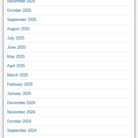
November 2025
October 2025
September 2025
August 2025
July 2025
June 2025
May 2025
April 2025
March 2025
February 2025
January 2025
December 2024
November 2024
October 2024
September 2024