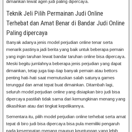
dimainkan lewat agen judi paling dipercaya.
Teknik Jeli Pilih Permainan Judi Online
Terhebat dan Amat Benar di Bandar Judi Online
Paling dipercaya
Banyak adanya jenis model perjudian online tenar serta
menarik pastinya jadi berita yang baik untuk beberapa pemain
yang ingin taruhan lewat bandar taruhan online bisa dipercaya.
Meski begitu jumlahnya beberapa jenis perjudian yang dapat
dimainkan, tetap juga tiap-tiap banyak pemain atau bettors
penting hati-hati saat memutuskan salah satunya games
terunggul dan amat tepat buat dimainkan. Ditambah lagi,
seluruh model perjudian online yang disiapkan biro judi bisa
dipercaya pastilah tidak sama dari kemungkinan menang yang
dikasihkan atau dari tingkat kepelikannya.
Sementara itu, pilih model perjudian online terhebat serta amat
tepat di biro judi bisa dipercaya bisa pula memiliki pengaruh
pada kesempatan menang maupun keuntungan yang lebih