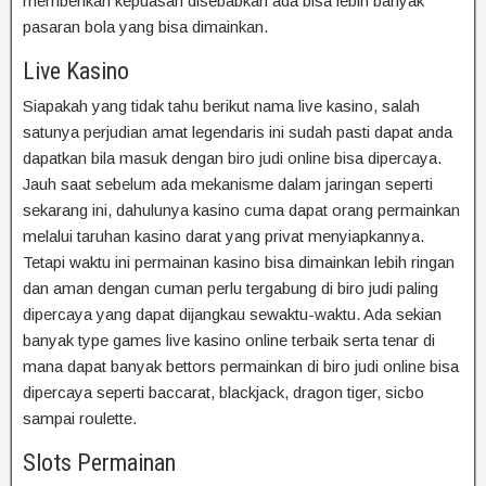
memberikan kepuasan disebabkan ada bisa lebih banyak
pasaran bola yang bisa dimainkan.
Live Kasino
Siapakah yang tidak tahu berikut nama live kasino, salah
satunya perjudian amat legendaris ini sudah pasti dapat anda
dapatkan bila masuk dengan biro judi online bisa dipercaya.
Jauh saat sebelum ada mekanisme dalam jaringan seperti
sekarang ini, dahulunya kasino cuma dapat orang permainkan
melalui taruhan kasino darat yang privat menyiapkannya.
Tetapi waktu ini permainan kasino bisa dimainkan lebih ringan
dan aman dengan cuman perlu tergabung di biro judi paling
dipercaya yang dapat dijangkau sewaktu-waktu. Ada sekian
banyak type games live kasino online terbaik serta tenar di
mana dapat banyak bettors permainkan di biro judi online bisa
dipercaya seperti baccarat, blackjack, dragon tiger, sicbo
sampai roulette.
Slots Permainan