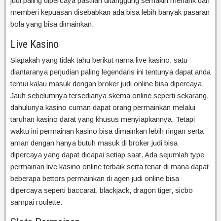
judi paling dipercaya pastilah ditanggung semakin menarik dan
memberi kepuasan disebabkan ada bisa lebih banyak pasaran
bola yang bisa dimainkan.
Live Kasino
Siapakah yang tidak tahu berikut nama live kasino, satu
diantaranya perjudian paling legendaris ini tentunya dapat anda
temui kalau masuk dengan broker judi online bisa dipercaya.
Jauh sebelumnya tersedianya skema online seperti sekarang,
dahulunya kasino cuman dapat orang permainkan melalui
taruhan kasino darat yang khusus menyiapkannya. Tetapi
waktu ini permainan kasino bisa dimainkan lebih ringan serta
aman dengan hanya butuh masuk di broker judi bisa
dipercaya yang dapat dicapai setiap saat. Ada sejumlah type
permainan live kasino online terbaik serta tenar di mana dapat
beberapa bettors permainkan di agen judi online bisa
dipercaya seperti baccarat, blackjack, dragon tiger, sicbo
sampai roulette.