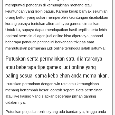
mempunyai pengaruh di kemungkinan menang atau
keuntungan yang lebih bagus. Karena kerap banyak sejumlah
orang bettor yang sukar memperoleh keuntungan disebabkan
kurang pasnya tentukan alternatif type games dimainkan.
Untuk itu, supaya dapat mendapatkan hasil terpilih serta lebih
optimal bermain di agen judi online bisa dipercaya, pahami
beberapa panduan penting ini berkenaan trik pas saat
memutuskan permainan judi online terunggul salah satunya:
Putuskan serta permainkan satu diantaranya
atau beberapa tipe games judi online yang
paling sesuai sama kebolehan anda memainkan.
Putuskan permainan dengan win rate atau kemungkinan
menang bertambah besar, contoh seperti slots permainan
atau live kasino yang siapkan beberapa pilihan gaming
didalamnya.
Putuskan perjudian online yang ada bandarnya, hingga anda