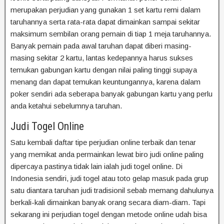
merupakan perjudian yang gunakan 1 set kartu remi dalam
taruhannya serta rata-rata dapat dimainkan sampai sekitar
maksimum sembilan orang pemain di tiap 1 meja taruhannya.
Banyak pemain pada awal taruhan dapat diberi masing-
masing sekitar 2 kartu, lantas kedepannya harus sukses
temukan gabungan kartu dengan nilai paling tinggi supaya
menang dan dapat temukan keuntungannya, karena dalam
poker sendiri ada seberapa banyak gabungan kartu yang perlu
anda ketahui sebelumnya taruhan.
Judi Togel Online
Satu kembali daftar tipe perjudian online terbaik dan tenar
yang memikat anda permainkan lewat biro judi online paling
dipercaya pastinya tidak lain ialah judi togel online. Di
Indonesia sendiri, judi togel atau toto gelap masuk pada grup
satu diantara taruhan judi tradisionil sebab memang dahulunya
berkali-kali dimainkan banyak orang secara diam-diam. Tapi
sekarang ini perjudian togel dengan metode online udah bisa