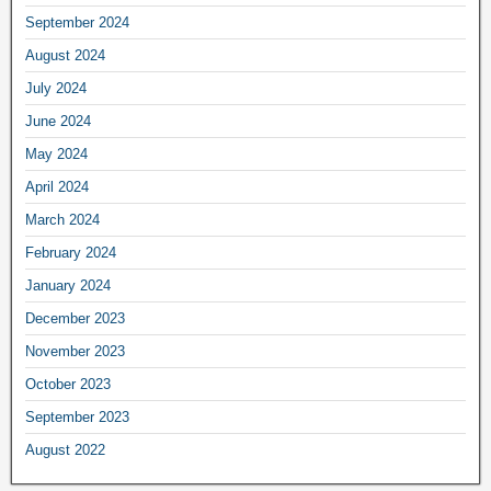
September 2024
August 2024
July 2024
June 2024
May 2024
April 2024
March 2024
February 2024
January 2024
December 2023
November 2023
October 2023
September 2023
August 2022