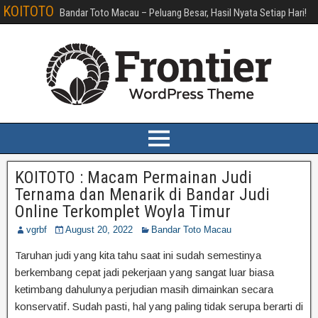
KOITOTO
Bandar Toto Macau – Peluang Besar, Hasil Nyata Setiap Hari!
KOITOTO : Macam Permainan Judi
Ternama dan Menarik di Bandar Judi
Online Terkomplet Woyla Timur
vgrbf
August 20, 2022
Bandar Toto Macau
Taruhan judi yang kita tahu saat ini sudah semestinya
berkembang cepat jadi pekerjaan yang sangat luar biasa
ketimbang dahulunya perjudian masih dimainkan secara
konservatif. Sudah pasti, hal yang paling tidak serupa berarti di