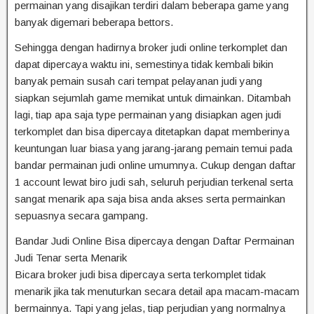
permainan yang disajikan terdiri dalam beberapa game yang
banyak digemari beberapa bettors.
Sehingga dengan hadirnya broker judi online terkomplet dan
dapat dipercaya waktu ini, semestinya tidak kembali bikin
banyak pemain susah cari tempat pelayanan judi yang
siapkan sejumlah game memikat untuk dimainkan. Ditambah
lagi, tiap apa saja type permainan yang disiapkan agen judi
terkomplet dan bisa dipercaya ditetapkan dapat memberinya
keuntungan luar biasa yang jarang-jarang pemain temui pada
bandar permainan judi online umumnya. Cukup dengan daftar
1 account lewat biro judi sah, seluruh perjudian terkenal serta
sangat menarik apa saja bisa anda akses serta permainkan
sepuasnya secara gampang.
Bandar Judi Online Bisa dipercaya dengan Daftar Permainan
Judi Tenar serta Menarik
Bicara broker judi bisa dipercaya serta terkomplet tidak
menarik jika tak menuturkan secara detail apa macam-macam
bermainnya. Tapi yang jelas, tiap perjudian yang normalnya