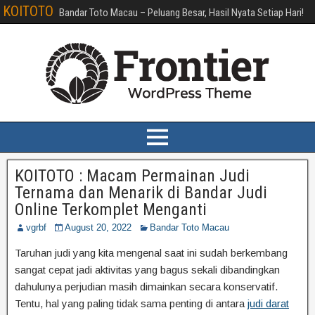
KOITOTO
Bandar Toto Macau – Peluang Besar, Hasil Nyata Setiap Hari!
KOITOTO : Macam Permainan Judi
Ternama dan Menarik di Bandar Judi
Online Terkomplet Menganti
vgrbf
August 20, 2022
Bandar Toto Macau
Taruhan judi yang kita mengenal saat ini sudah berkembang
sangat cepat jadi aktivitas yang bagus sekali dibandingkan
dahulunya perjudian masih dimainkan secara konservatif.
Tentu, hal yang paling tidak sama penting di antara
judi darat