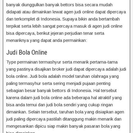
banyak diunggulkan banyak bettors bisa secara mudah
didapati atau dimainkan lewat agen judi online dapat dipercaya
dan terkomplet di Indonesia. Supaya bikin anda bertambah
terpikat serta lebih sangat percaya masuk di agen judi online
bisa dipercaya, berikut jejeran perjudian tenar serta
menariknya yang dapat anda permainkan:
Judi Bola Online
Type permainan termashyur serta menarik pertama-tama
yang pastinya disajikan broker judi dapat dipercaya adalah judi
bola online. Judi bola adalah model taruhan olahraga yang
paling termasyhur serta sering menjadi pujaan penting
sebagian besar banyak bettors di Indonesia. Hal tersebut
karena dalam judi bola online ada beberapa hal atraktif yang
bisa anda temui dan judi bola sendiri yang cukup ringan
dimainkan. Selain tersebut, taruhan bola yang disiapkan agen
judi paling dipercaya pastilah ditanggung makin menarik dan
mengesankan dipicu siap makin banyak pasaran bola yang