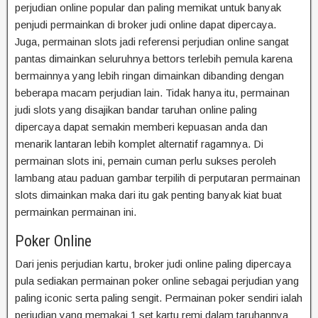
perjudian online popular dan paling memikat untuk banyak
penjudi permainkan di broker judi online dapat dipercaya.
Juga, permainan slots jadi referensi perjudian online sangat
pantas dimainkan seluruhnya bettors terlebih pemula karena
bermainnya yang lebih ringan dimainkan dibanding dengan
beberapa macam perjudian lain. Tidak hanya itu, permainan
judi slots yang disajikan bandar taruhan online paling
dipercaya dapat semakin memberi kepuasan anda dan
menarik lantaran lebih komplet alternatif ragamnya. Di
permainan slots ini, pemain cuman perlu sukses peroleh
lambang atau paduan gambar terpilih di perputaran permainan
slots dimainkan maka dari itu gak penting banyak kiat buat
permainkan permainan ini.
Poker Online
Dari jenis perjudian kartu, broker judi online paling dipercaya
pula sediakan permainan poker online sebagai perjudian yang
paling iconic serta paling sengit. Permainan poker sendiri ialah
perjudian yang memakai 1 set kartu remi dalam taruhannya