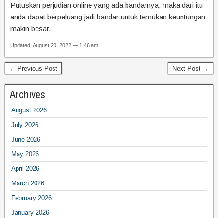
Putuskan perjudian online yang ada bandarnya, maka dari itu
anda dapat berpeluang jadi bandar untuk temukan keuntungan
makin besar.
Updated: August 20, 2022 — 1:46 am
← Previous Post
Next Post →
Archives
August 2026
July 2026
June 2026
May 2026
April 2026
March 2026
February 2026
January 2026