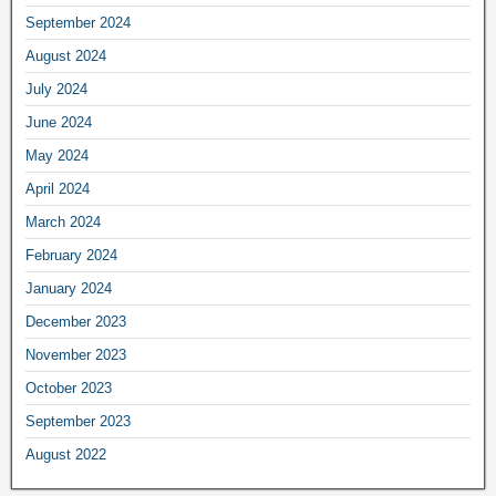
September 2024
August 2024
July 2024
June 2024
May 2024
April 2024
March 2024
February 2024
January 2024
December 2023
November 2023
October 2023
September 2023
August 2022