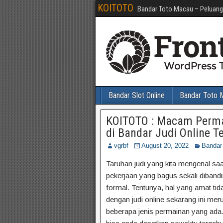
KOITOTO
Bandar Toto Macau – Peluang B
Bandar Slot Online
Bandar Toto 
KOITOTO : Macam Perma
di Bandar Judi Online
vgrbf
August 20, 2022
Bandar
Taruhan judi yang kita mengenal sa
pekerjaan yang bagus sekali diband
formal. Tentunya, hal yang amat tid
dengan judi online sekarang ini m
beberapa jenis permainan yang ada.