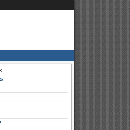
s
26
6