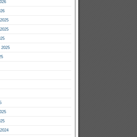
2026
026
2025
2025
025
 2025
25
5
2025
025
2024