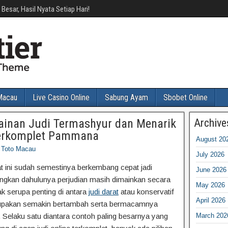
esar, Hasil Nyata Setiap Hari!
Macau
Live Casino Online
Sabung Ayam
Sbobet Online
inan Judi Termashyur dan Menarik
Archive
 Terkomplet Pammana
August 20
 Toto Macau
July 2026
at ini sudah semestinya berkembang cepat jadi
June 2026
ingkan dahulunya perjudian masih dimainkan secara
May 2026
ak serupa penting di antara
judi darat
atau konservatif
April 2026
erupakan semakin bertambah serta bermacamnya
 Selaku satu diantara contoh paling besarnya yang
March 202