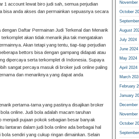
November 
 1 account lewat biro judi sah, semua perjudian
aja bisa anda akses dan permainkan sepuasnya secara
October 2
September
a dengan Daftar Permainan Judi Terkenal dan Menarik
August 20
n terkomplet akan tidak menarik jika tak mengatakan
July 2024
ainnya. Akan tetapi yang tentu, tiap-tiap perjudian
June 2024
beberapa bettors bisa dengan gampang didapati atau
May 2024
ling dipercaya serta terkomplet di Indonesia. Supaya
lebih sangat percaya masuk di broker judi online paling
April 2024
n ternama dan menariknya yang dapat anda
March 202
February 
January 2
narik pertama-tama yang pastinya disajikan broker
December 
 bola online. Judi bola adalah macam taruhan
November 
ap menjadi pujaan pokok sebagian besar banyak
October 2
u lantaran dalam judi bola online ada berbagai hal
September
 bola sendiri yang cukup ringan dimainkan. Selain