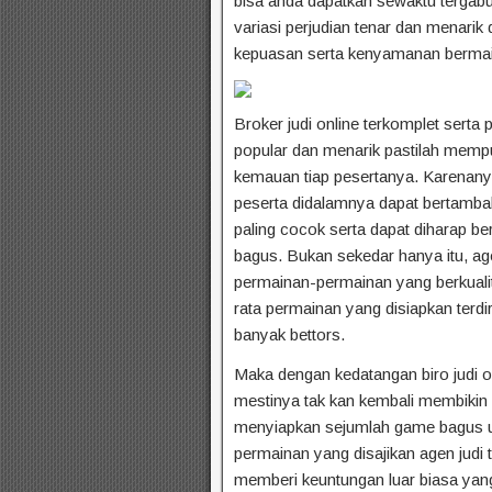
bisa anda dapatkan sewaktu tergabun
variasi perjudian tenar dan menari
kepuasan serta kenyamanan bermain
Broker judi online terkomplet sert
popular dan menarik pastilah memp
kemauan tiap pesertanya. Karenanya
peserta didalamnya dapat bertamba
paling cocok serta dapat diharap b
bagus. Bukan sekedar hanya itu, ag
permainan-permainan yang berkualita
rata permainan yang disiapkan terd
banyak bettors.
Maka dengan kedatangan biro judi on
mestinya tak kan kembali membikin 
menyiapkan sejumlah game bagus unt
permainan yang disajikan agen judi 
memberi keuntungan luar biasa yang