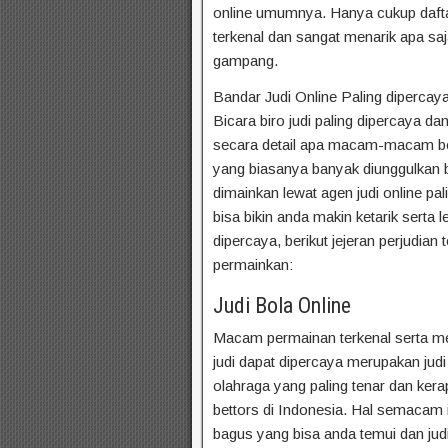
online umumnya. Hanya cukup daftar
terkenal dan sangat menarik apa s
gampang.
Bandar Judi Online Paling dipercay
Bicara biro judi paling dipercaya da
secara detail apa macam-macam berm
yang biasanya banyak diunggulkan 
dimainkan lewat agen judi online pa
bisa bikin anda makin ketarik serta 
dipercaya, berikut jejeran perjudia
permainkan:
Judi Bola Online
Macam permainan terkenal serta me
judi dapat dipercaya merupakan judi
olahraga yang paling tenar dan ker
bettors di Indonesia. Hal semacam it
bagus yang bisa anda temui dan judi