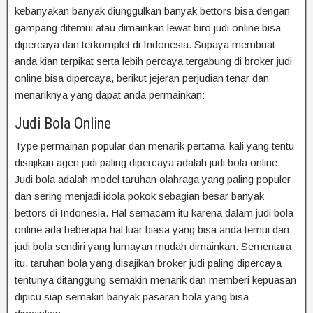
kebanyakan banyak diunggulkan banyak bettors bisa dengan
gampang ditemui atau dimainkan lewat biro judi online bisa
dipercaya dan terkomplet di Indonesia. Supaya membuat
anda kian terpikat serta lebih percaya tergabung di broker judi
online bisa dipercaya, berikut jejeran perjudian tenar dan
menariknya yang dapat anda permainkan:
Judi Bola Online
Type permainan popular dan menarik pertama-kali yang tentu
disajikan agen judi paling dipercaya adalah judi bola online.
Judi bola adalah model taruhan olahraga yang paling populer
dan sering menjadi idola pokok sebagian besar banyak
bettors di Indonesia. Hal semacam itu karena dalam judi bola
online ada beberapa hal luar biasa yang bisa anda temui dan
judi bola sendiri yang lumayan mudah dimainkan. Sementara
itu, taruhan bola yang disajikan broker judi paling dipercaya
tentunya ditanggung semakin menarik dan memberi kepuasan
dipicu siap semakin banyak pasaran bola yang bisa