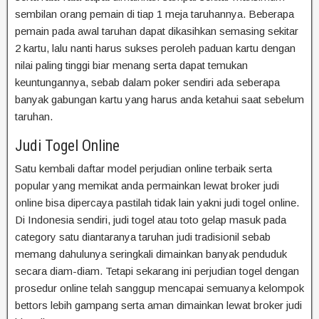
sembilan orang pemain di tiap 1 meja taruhannya. Beberapa
pemain pada awal taruhan dapat dikasihkan semasing sekitar
2 kartu, lalu nanti harus sukses peroleh paduan kartu dengan
nilai paling tinggi biar menang serta dapat temukan
keuntungannya, sebab dalam poker sendiri ada seberapa
banyak gabungan kartu yang harus anda ketahui saat sebelum
taruhan.
Judi Togel Online
Satu kembali daftar model perjudian online terbaik serta
popular yang memikat anda permainkan lewat broker judi
online bisa dipercaya pastilah tidak lain yakni judi togel online.
Di Indonesia sendiri, judi togel atau toto gelap masuk pada
category satu diantaranya taruhan judi tradisionil sebab
memang dahulunya seringkali dimainkan banyak penduduk
secara diam-diam. Tetapi sekarang ini perjudian togel dengan
prosedur online telah sanggup mencapai semuanya kelompok
bettors lebih gampang serta aman dimainkan lewat broker judi