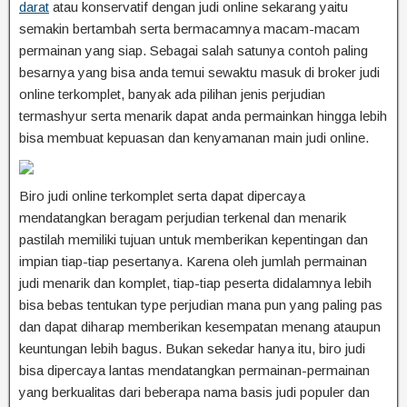
darat
atau konservatif dengan judi online sekarang yaitu
semakin bertambah serta bermacamnya macam-macam
permainan yang siap. Sebagai salah satunya contoh paling
besarnya yang bisa anda temui sewaktu masuk di broker judi
online terkomplet, banyak ada pilihan jenis perjudian
termashyur serta menarik dapat anda permainkan hingga lebih
bisa membuat kepuasan dan kenyamanan main judi online.
Biro judi online terkomplet serta dapat dipercaya
mendatangkan beragam perjudian terkenal dan menarik
pastilah memiliki tujuan untuk memberikan kepentingan dan
impian tiap-tiap pesertanya. Karena oleh jumlah permainan
judi menarik dan komplet, tiap-tiap peserta didalamnya lebih
bisa bebas tentukan type perjudian mana pun yang paling pas
dan dapat diharap memberikan kesempatan menang ataupun
keuntungan lebih bagus. Bukan sekedar hanya itu, biro judi
bisa dipercaya lantas mendatangkan permainan-permainan
yang berkualitas dari beberapa nama basis judi populer dan