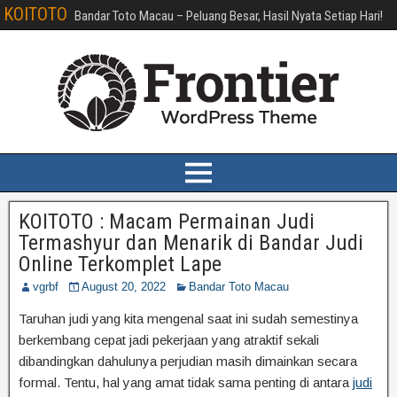
KOITOTO
Bandar Toto Macau – Peluang Besar, Hasil Nyata Setiap Hari!
KOITOTO : Macam Permainan Judi
Termashyur dan Menarik di Bandar Judi
Online Terkomplet Lape
vgrbf
August 20, 2022
Bandar Toto Macau
Taruhan judi yang kita mengenal saat ini sudah semestinya
berkembang cepat jadi pekerjaan yang atraktif sekali
dibandingkan dahulunya perjudian masih dimainkan secara
formal. Tentu, hal yang amat tidak sama penting di antara
judi