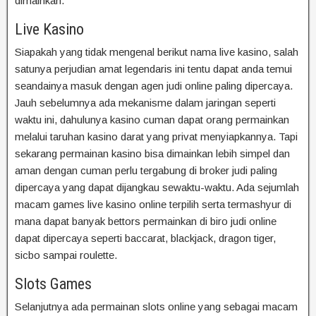
dimainkan.
Live Kasino
Siapakah yang tidak mengenal berikut nama live kasino, salah
satunya perjudian amat legendaris ini tentu dapat anda temui
seandainya masuk dengan agen judi online paling dipercaya.
Jauh sebelumnya ada mekanisme dalam jaringan seperti
waktu ini, dahulunya kasino cuman dapat orang permainkan
melalui taruhan kasino darat yang privat menyiapkannya. Tapi
sekarang permainan kasino bisa dimainkan lebih simpel dan
aman dengan cuman perlu tergabung di broker judi paling
dipercaya yang dapat dijangkau sewaktu-waktu. Ada sejumlah
macam games live kasino online terpilih serta termashyur di
mana dapat banyak bettors permainkan di biro judi online
dapat dipercaya seperti baccarat, blackjack, dragon tiger,
sicbo sampai roulette.
Slots Games
Selanjutnya ada permainan slots online yang sebagai macam