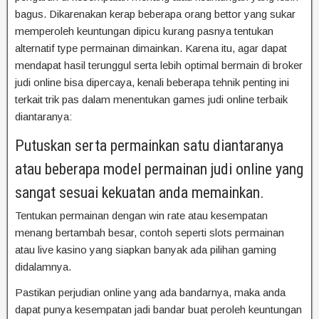
bagus. Dikarenakan kerap beberapa orang bettor yang sukar
memperoleh keuntungan dipicu kurang pasnya tentukan
alternatif type permainan dimainkan. Karena itu, agar dapat
mendapat hasil terunggul serta lebih optimal bermain di broker
judi online bisa dipercaya, kenali beberapa tehnik penting ini
terkait trik pas dalam menentukan games judi online terbaik
diantaranya:
Putuskan serta permainkan satu diantaranya
atau beberapa model permainan judi online yang
sangat sesuai kekuatan anda memainkan.
Tentukan permainan dengan win rate atau kesempatan
menang bertambah besar, contoh seperti slots permainan
atau live kasino yang siapkan banyak ada pilihan gaming
didalamnya.
Pastikan perjudian online yang ada bandarnya, maka anda
dapat punya kesempatan jadi bandar buat peroleh keuntungan