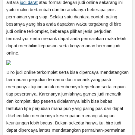
antara
judi darat
atau formal dengan judi online sekarang ini
yaitu makin bertambah dan beranekanya beberapa jenis
permainan yang siap. Selaku satu diantara contoh paling
besarnya yang bisa anda dapatkan waktu tergabung di biro
judi online terkomplet, beberapa pilihan jenis perjudian
termashyur serta menarik dapat anda permainkan maka lebih
dapat membikin kepuasan serta kenyamanan bermain judi
online.
Biro judi online terkomplet serta bisa dipercaya mendatangkan
bermacam perjudian ternama dan menarik yang pasti
mempunyai tujuan untuk memberinya keperluan serta impian
tiap pesertanya. Karenanya jumlahnya games judi menarik
dan komplet, tiap peserta didalamnya lebih bisa bebas
tentukan tipe perjudian mana pun yang paling pas dan dapat
dikehendaki memberinya kesempatan menang ataupun
keuntungan lebih bagus. Bukan sekedar hanya itu, biro judi
dapat dipercaya lantas mendatangkan permainan-permainan