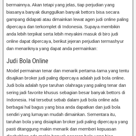
bermainnya. Akan tetapi yang jelas, tiap perjudian yang
biasanya banyak diunggulkan banyak bettors bisa secara
gampang didapati atau dimainkan lewat agen judi online paling
dipercaya dan terkomplet di Indonesia. Supaya membikin
anda lebih terpikat serta lebih meyakini masuk di biro judi
online dapat dipercaya, berikut jejeran perjudian termashyur
dan menariknya yang dapat anda permainkan:
Judi Bola Online
Model permainan tenar dan menarik pertama-tama yang tentu
disajikan broker judi paling dipercaya adalah judi bola online.
Judi bola adalah type taruhan olahraga yang paling tenar dan
sering jadi favorite khusus sebagian besar banyak bettors di
Indonesia. Hal tersebut sebab dalam judi bola online ada
berbagai hal bagus yang bisa anda dapatkan dan judi bola
sendiri yang lumayan mudah dimainkan. Sementara itu,
taruhan bola yang disiapkan broker judi paling dipercaya yang
pasti ditanggung makin menarik dan memberi kepuasan