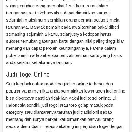
yakni perjudian yang memakai 1 set kartu remi dalam
taruhannya serta kebanyakan dapat dimainkan sampai
sejumlah maksimum sembilan orang pemain setiap 1 meja
taruhannya. Banyak pemain pada awal taruhan bakal diberi
semasing sejumlah 2 kartu, selanjutnya kedepan harus
sukses temukan gabungan kartu dengan nilai paling tinggi biar
menang dan dapat peroleh keuntungannya, karena dalam
poker sendiri ada seberapa banyak paduan kartu yang harus
anda ketahui sebelumnya taruhan.
Judi Togel Online
Satu kembali daftar model perjudian online terhebat dan
popular yang memikat anda permainkan lewat agen judi online
bisa dipercaya pastilah tidak lain yakni judi togel online. Di
Indonesia sendiri, judi togel atau toto gelap masuk pada
category satu diantaranya taruhan judi tradisionil sebab
memang dahulunya berkali-kali dimainkan banyak orang
secara diam-diam. Tetapi sekarang ini perjudian togel dengan