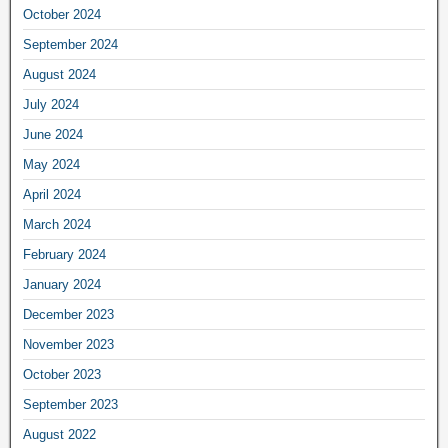
October 2024
September 2024
August 2024
July 2024
June 2024
May 2024
April 2024
March 2024
February 2024
January 2024
December 2023
November 2023
October 2023
September 2023
August 2022