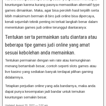
keuntungan karena kurang pasnya memastikan alternatif type
games dimainkan. Maka, agar bisa peroleh hasil terpilih serta
lebih maksimum bermain di biro judi online bisa dipercaya,
kenali sejumlah teknik penting ini terkait langkah benar dalam
menentukan games judi online terunggul diantaranya:
Tentukan serta permainkan satu diantara atau
beberapa tipe games judi online yang amat
sesuai kebolehan anda memainkan.
Tentukan permainan dengan win rate atau kemungkinan
menang bertambah besar, contoh seperti slots games atau
live kasino yang sediakan banyak terdapat pilihan gaming
didalamnya.
Tetapkan perjudian online yang ada bandarnya, maka anda
dapat punya kesempatan jadi bandar untuk temukan
keuntungan semakin besar.
Updated: August 20, 2022 — 2:02 am