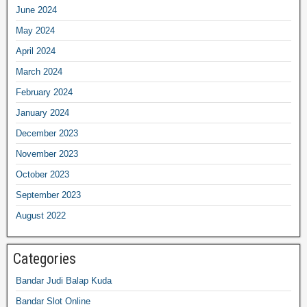
June 2024
May 2024
April 2024
March 2024
February 2024
January 2024
December 2023
November 2023
October 2023
September 2023
August 2022
Categories
Bandar Judi Balap Kuda
Bandar Slot Online