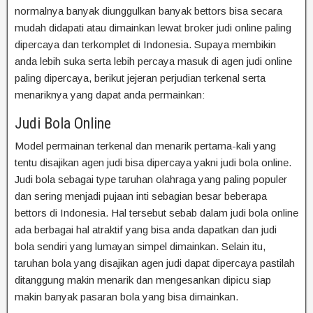
normalnya banyak diunggulkan banyak bettors bisa secara
mudah didapati atau dimainkan lewat broker judi online paling
dipercaya dan terkomplet di Indonesia. Supaya membikin
anda lebih suka serta lebih percaya masuk di agen judi online
paling dipercaya, berikut jejeran perjudian terkenal serta
menariknya yang dapat anda permainkan:
Judi Bola Online
Model permainan terkenal dan menarik pertama-kali yang
tentu disajikan agen judi bisa dipercaya yakni judi bola online.
Judi bola sebagai type taruhan olahraga yang paling populer
dan sering menjadi pujaan inti sebagian besar beberapa
bettors di Indonesia. Hal tersebut sebab dalam judi bola online
ada berbagai hal atraktif yang bisa anda dapatkan dan judi
bola sendiri yang lumayan simpel dimainkan. Selain itu,
taruhan bola yang disajikan agen judi dapat dipercaya pastilah
ditanggung makin menarik dan mengesankan dipicu siap
makin banyak pasaran bola yang bisa dimainkan.