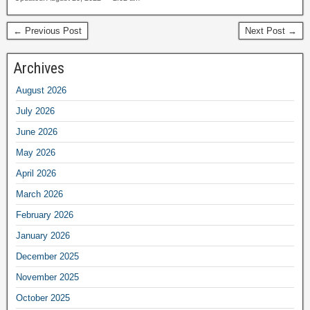
← Previous Post
Next Post →
Archives
August 2026
July 2026
June 2026
May 2026
April 2026
March 2026
February 2026
January 2026
December 2025
November 2025
October 2025