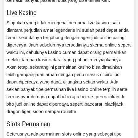
semakin banyak pasaran bola yang bisa dimainkan.
Live Kasino
Siapakah yang tidak mengenal bernama live kasino, satu
diantara perjudian amat legendaris ini sudah pasti dapat anda
temui seandainya tergabung dengan agen judi online paling
dipercaya. Jauh sebelumnya tersedianya skema online seperti
waktu ini, dahulunya kasino cuman dapat orang permainkan
melalui taruhan kasino darat yang pribadi menyiapkannya.
Akan tetapi sekarang ini permainan kasino bisa dimainkan
lebih gampang dan aman dengan perlu masuk di biro judi
dapat dipercaya yang dapat dijangkau setiap waktu. Ada
sekian banyak tipe permainan live kasino online terpilih serta
termashyur di mana dapat beberapa bettors permainkan di
biro judi online dapat dipercaya seperti baccarat, blackjack,
dragon tiger, sicbo sampai roulette.
Slots Permainan
Seterusnya ada permainan slots online yang sebagai tipe