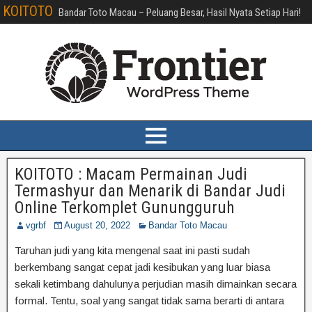
KOITOTO
Bandar Toto Macau – Peluang Besar, Hasil Nyata Setiap Hari!
KOITOTO : Macam Permainan Judi
Termashyur dan Menarik di Bandar Judi
Online Terkomplet Gunungguruh
vgrbf
August 20, 2022
Bandar Toto Macau
Taruhan judi yang kita mengenal saat ini pasti sudah
berkembang sangat cepat jadi kesibukan yang luar biasa
sekali ketimbang dahulunya perjudian masih dimainkan secara
formal. Tentu, soal yang sangat tidak sama berarti di antara