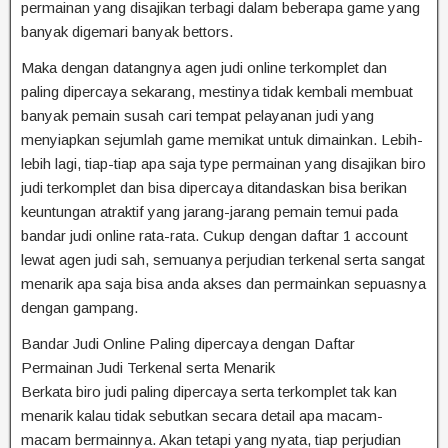
permainan yang disajikan terbagi dalam beberapa game yang
banyak digemari banyak bettors.
Maka dengan datangnya agen judi online terkomplet dan
paling dipercaya sekarang, mestinya tidak kembali membuat
banyak pemain susah cari tempat pelayanan judi yang
menyiapkan sejumlah game memikat untuk dimainkan. Lebih-
lebih lagi, tiap-tiap apa saja type permainan yang disajikan biro
judi terkomplet dan bisa dipercaya ditandaskan bisa berikan
keuntungan atraktif yang jarang-jarang pemain temui pada
bandar judi online rata-rata. Cukup dengan daftar 1 account
lewat agen judi sah, semuanya perjudian terkenal serta sangat
menarik apa saja bisa anda akses dan permainkan sepuasnya
dengan gampang.
Bandar Judi Online Paling dipercaya dengan Daftar
Permainan Judi Terkenal serta Menarik
Berkata biro judi paling dipercaya serta terkomplet tak kan
menarik kalau tidak sebutkan secara detail apa macam-
macam bermainnya. Akan tetapi yang nyata, tiap perjudian