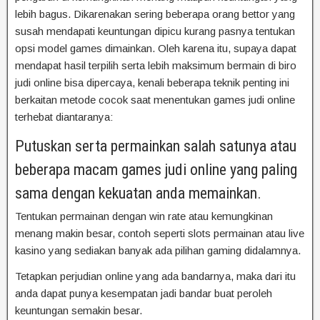
lebih bagus. Dikarenakan sering beberapa orang bettor yang
susah mendapati keuntungan dipicu kurang pasnya tentukan
opsi model games dimainkan. Oleh karena itu, supaya dapat
mendapat hasil terpilih serta lebih maksimum bermain di biro
judi online bisa dipercaya, kenali beberapa teknik penting ini
berkaitan metode cocok saat menentukan games judi online
terhebat diantaranya:
Putuskan serta permainkan salah satunya atau
beberapa macam games judi online yang paling
sama dengan kekuatan anda memainkan.
Tentukan permainan dengan win rate atau kemungkinan
menang makin besar, contoh seperti slots permainan atau live
kasino yang sediakan banyak ada pilihan gaming didalamnya.
Tetapkan perjudian online yang ada bandarnya, maka dari itu
anda dapat punya kesempatan jadi bandar buat peroleh
keuntungan semakin besar.