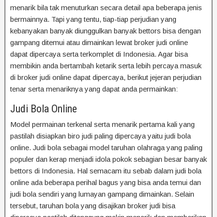
menarik bila tak menuturkan secara detail apa beberapa jenis
bermainnya. Tapi yang tentu, tiap-tiap perjudian yang
kebanyakan banyak diunggulkan banyak bettors bisa dengan
gampang ditemui atau dimainkan lewat broker judi online
dapat dipercaya serta terkomplet di Indonesia. Agar bisa
membikin anda bertambah ketarik serta lebih percaya masuk
di broker judi online dapat dipercaya, berikut jejeran perjudian
tenar serta menariknya yang dapat anda permainkan:
Judi Bola Online
Model permainan terkenal serta menarik pertama kali yang
pastilah disiapkan biro judi paling dipercaya yaitu judi bola
online. Judi bola sebagai model taruhan olahraga yang paling
populer dan kerap menjadi idola pokok sebagian besar banyak
bettors di Indonesia. Hal semacam itu sebab dalam judi bola
online ada beberapa perihal bagus yang bisa anda temui dan
judi bola sendiri yang lumayan gampang dimainkan. Selain
tersebut, taruhan bola yang disajikan broker judi bisa