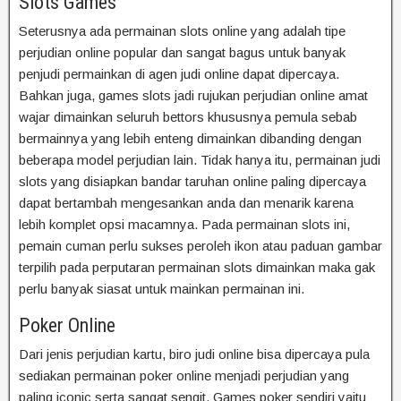
Slots Games
Seterusnya ada permainan slots online yang adalah tipe
perjudian online popular dan sangat bagus untuk banyak
penjudi permainkan di agen judi online dapat dipercaya.
Bahkan juga, games slots jadi rujukan perjudian online amat
wajar dimainkan seluruh bettors khususnya pemula sebab
bermainnya yang lebih enteng dimainkan dibanding dengan
beberapa model perjudian lain. Tidak hanya itu, permainan judi
slots yang disiapkan bandar taruhan online paling dipercaya
dapat bertambah mengesankan anda dan menarik karena
lebih komplet opsi macamnya. Pada permainan slots ini,
pemain cuman perlu sukses peroleh ikon atau paduan gambar
terpilih pada perputaran permainan slots dimainkan maka gak
perlu banyak siasat untuk mainkan permainan ini.
Poker Online
Dari jenis perjudian kartu, biro judi online bisa dipercaya pula
sediakan permainan poker online menjadi perjudian yang
paling iconic serta sangat sengit. Games poker sendiri yaitu