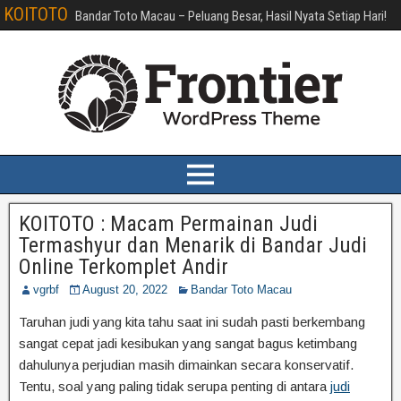
KOITOTO
Bandar Toto Macau – Peluang Besar, Hasil Nyata Setiap Hari!
KOITOTO : Macam Permainan Judi
Termashyur dan Menarik di Bandar Judi
Online Terkomplet Andir
vgrbf
August 20, 2022
Bandar Toto Macau
Taruhan judi yang kita tahu saat ini sudah pasti berkembang
sangat cepat jadi kesibukan yang sangat bagus ketimbang
dahulunya perjudian masih dimainkan secara konservatif.
Tentu, soal yang paling tidak serupa penting di antara
judi