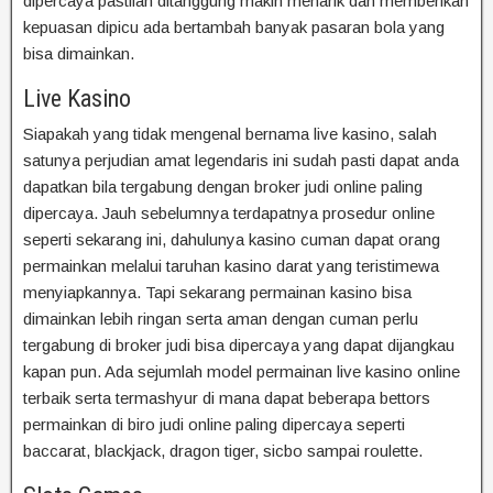
dipercaya pastilah ditanggung makin menarik dan memberikan
kepuasan dipicu ada bertambah banyak pasaran bola yang
bisa dimainkan.
Live Kasino
Siapakah yang tidak mengenal bernama live kasino, salah
satunya perjudian amat legendaris ini sudah pasti dapat anda
dapatkan bila tergabung dengan broker judi online paling
dipercaya. Jauh sebelumnya terdapatnya prosedur online
seperti sekarang ini, dahulunya kasino cuman dapat orang
permainkan melalui taruhan kasino darat yang teristimewa
menyiapkannya. Tapi sekarang permainan kasino bisa
dimainkan lebih ringan serta aman dengan cuman perlu
tergabung di broker judi bisa dipercaya yang dapat dijangkau
kapan pun. Ada sejumlah model permainan live kasino online
terbaik serta termashyur di mana dapat beberapa bettors
permainkan di biro judi online paling dipercaya seperti
baccarat, blackjack, dragon tiger, sicbo sampai roulette.