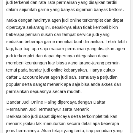
judi terkenal dan rata-rata permainan yang disajikan terdiri
dalam sejumlah game yang banyak digemari banyak bettors.
Maka dengan hadirnya agen judi online terkomplet dan dapat
dipercaya sekarang ini, sebaiknya akan tidak kembali bikin
beberapa pemain susah cari tempat service judi yang
sediakan beberapa game memikat buat dimainkan. Lebih-lebih
lagi, tiap-tiap apa saja macam permainan yang disajikan agen
judi terkomplet dan dapat dipercaya ditegaskan dapat
memberi keuntungan luar biasa yang jarang-jarang pemain
temui pada bandar judi online kebanyakan. Hanya cukup
daftar 1 account lewat agen judi sah, semuanya perjudian
popular serta sangat menarik apa saja bisa anda akses dan
permainkan sepuasnya secara mudah.
Bandar Judi Online Paling dipercaya dengan Daftar
Permainan Judi Termashyur serta Menarik
Berkata biro judi dapat dipercaya serta terkomplet tak kan
menarik jikalau tak menuturkan secara detail apa beberapa
jenis bermainnya. Akan tetapi yang tentu, tiap perjudian yang