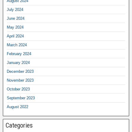
August 2024
July 2024
June 2024
May 2024
April 2024
March 2024
February 2024
January 2024
December 2023
November 2023
October 2023
September 2023
August 2022
Categories