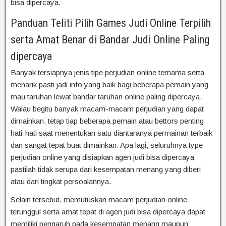
bisa dipercaya.
Panduan Teliti Pilih Games Judi Online Terpilih
serta Amat Benar di Bandar Judi Online Paling
dipercaya
Banyak tersiapnya jenis tipe perjudian online ternama serta
menarik pasti jadi info yang baik bagi beberapa pemain yang
mau taruhan lewat bandar taruhan online paling dipercaya.
Walau begitu banyak macam-macam perjudian yang dapat
dimainkan, tetap tiap beberapa pemain atau bettors penting
hati-hati saat menentukan satu diantaranya permainan terbaik
dan sangat tepat buat dimainkan. Apa lagi, seluruhnya type
perjudian online yang disiapkan agen judi bisa dipercaya
pastilah tidak serupa dari kesempatan menang yang diberi
atau dari tingkat persoalannya.
Selain tersebut, memutuskan macam perjudian online
terunggul serta amat tepat di agen judi bisa dipercaya dapat
memiliki pengaruh pada kesempatan menang maupun