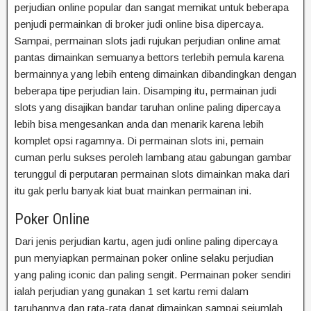
perjudian online popular dan sangat memikat untuk beberapa
penjudi permainkan di broker judi online bisa dipercaya.
Sampai, permainan slots jadi rujukan perjudian online amat
pantas dimainkan semuanya bettors terlebih pemula karena
bermainnya yang lebih enteng dimainkan dibandingkan dengan
beberapa tipe perjudian lain. Disamping itu, permainan judi
slots yang disajikan bandar taruhan online paling dipercaya
lebih bisa mengesankan anda dan menarik karena lebih
komplet opsi ragamnya. Di permainan slots ini, pemain
cuman perlu sukses peroleh lambang atau gabungan gambar
terunggul di perputaran permainan slots dimainkan maka dari
itu gak perlu banyak kiat buat mainkan permainan ini.
Poker Online
Dari jenis perjudian kartu, agen judi online paling dipercaya
pun menyiapkan permainan poker online selaku perjudian
yang paling iconic dan paling sengit. Permainan poker sendiri
ialah perjudian yang gunakan 1 set kartu remi dalam
taruhannya dan rata-rata dapat dimainkan sampai sejumlah