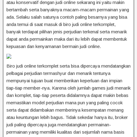
atau konservatif dengan judi online sekarang ini yaitu makin
bertambah serta banyaknya macam-macam permainan yang
ada. Selaku salah satunya contoh paling besarnya yang bisa
anda temui di saat masuk di biro judi online terkomplet,
banyak terdapat pilihan jenis perjudian terkenal serta menarik
dapat anda permainkan maka dari itu lebih dapat membentuk
kepuasan dan kenyamanan bermain judi online.
Biro judi online terkomplet serta bisa dipercaya mendatangkan
pelbagai perjudian termashyur dan menarik tentunya
mempunyai tujuan buat memberikan keperluan dan impian
tiap-tiap member-nya. Karena oleh jumlah games judi menarik
dan komplet, tiap-tiap peserta didalamnya dapat makin bebas
memastikan model perjudian mana pun yang paling cocok
serta dapat didambakan memberinya kesempatan menang
atau keuntungan lebih bagus. Tidak sekedar hanya itu, broker
judi paling dipercaya juga mendatangkan permainan-
permainan yang memiliki kualitas dari sejumlah nama basis