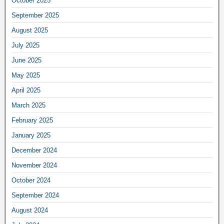
October 2025
September 2025
August 2025
July 2025
June 2025
May 2025
April 2025
March 2025
February 2025
January 2025
December 2024
November 2024
October 2024
September 2024
August 2024