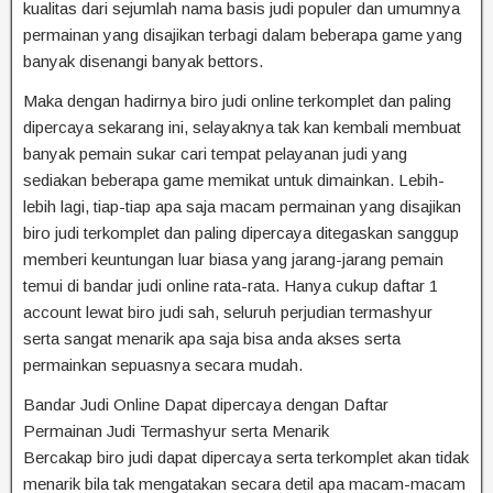
kualitas dari sejumlah nama basis judi populer dan umumnya
permainan yang disajikan terbagi dalam beberapa game yang
banyak disenangi banyak bettors.
Maka dengan hadirnya biro judi online terkomplet dan paling
dipercaya sekarang ini, selayaknya tak kan kembali membuat
banyak pemain sukar cari tempat pelayanan judi yang
sediakan beberapa game memikat untuk dimainkan. Lebih-
lebih lagi, tiap-tiap apa saja macam permainan yang disajikan
biro judi terkomplet dan paling dipercaya ditegaskan sanggup
memberi keuntungan luar biasa yang jarang-jarang pemain
temui di bandar judi online rata-rata. Hanya cukup daftar 1
account lewat biro judi sah, seluruh perjudian termashyur
serta sangat menarik apa saja bisa anda akses serta
permainkan sepuasnya secara mudah.
Bandar Judi Online Dapat dipercaya dengan Daftar
Permainan Judi Termashyur serta Menarik
Bercakap biro judi dapat dipercaya serta terkomplet akan tidak
menarik bila tak mengatakan secara detil apa macam-macam