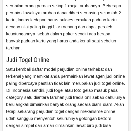
sembilan orang pemain setiap 1 meja taruhannya. Beberapa
pemain diawalnya taruhan dapat diberi semasing sejumlah 2
kartu, lantas kedepan harus sukses temukan paduan kartu
dengan nilai paling tinggi biar menang dan dapat peroleh
keuntungannya, sebab dalam poker sendiri ada berapa
banyak paduan kartu yang harus anda kenali saat sebelum
taruhan.
Judi Togel Online
Satu kembali daftar model perjudian online terhebat dan
terkenal yang memikat anda permainkan lewat agen judi online
paling dipercaya pastilah tidak lain merupakan judi togel online.
Di Indonesia sendiri, judi togel atau toto gelap masuk pada
category satu diantara taruhan judi tradisionil sebab dahulunya
berulangkali dimainkan banyak orang secara diam-diam. Akan
tetapi sekarang perjudian togel dengan mekanisme online
udah sanggup menyentuh seluruhnya golongan bettors
dengan simpel dan aman dimainkan lewat biro judi bisa