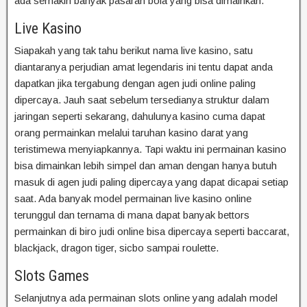
ada semakin banyak pasaran bola yang bisa dimainkan.
Live Kasino
Siapakah yang tak tahu berikut nama live kasino, satu
diantaranya perjudian amat legendaris ini tentu dapat anda
dapatkan jika tergabung dengan agen judi online paling
dipercaya. Jauh saat sebelum tersedianya struktur dalam
jaringan seperti sekarang, dahulunya kasino cuma dapat
orang permainkan melalui taruhan kasino darat yang
teristimewa menyiapkannya. Tapi waktu ini permainan kasino
bisa dimainkan lebih simpel dan aman dengan hanya butuh
masuk di agen judi paling dipercaya yang dapat dicapai setiap
saat. Ada banyak model permainan live kasino online
terunggul dan ternama di mana dapat banyak bettors
permainkan di biro judi online bisa dipercaya seperti baccarat,
blackjack, dragon tiger, sicbo sampai roulette.
Slots Games
Selanjutnya ada permainan slots online yang adalah model