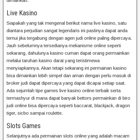
dimainkan.
Live Kasino
Siapakah yang tak mengenal berikut nama live kasino, satu
diantara perjudian sangat legendaris ini pastinya dapat anda
temui jika tergabung dengan agen judi online paling dipercaya.
Jauh sebelumnya tersedianya mekanisme online seperti
sekarang, dahulunya kasino cuman dapat orang permainkan
melalui taruhan kasino darat yang teristimewa
menyiapkannya. Akan tetapi sekarang ini permainan kasino
bisa dimainkan lebih simpel dan aman dengan perlu masuk di
broker judi dapat dipercaya yang dapat dicapai setiap saat.
Ada sejumlah tipe games live kasino online terbaik serta
termashyur di mana dapat banyak bettors permainkan di biro
judi online bisa dipercaya seperti baccarat, blackjack, dragon
tiger, sicbo sampai roulette.
Slots Games
Selanjutnya ada permainan slots online yang adalah macam