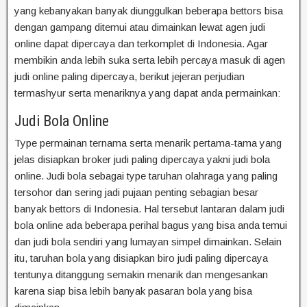
yang kebanyakan banyak diunggulkan beberapa bettors bisa
dengan gampang ditemui atau dimainkan lewat agen judi
online dapat dipercaya dan terkomplet di Indonesia. Agar
membikin anda lebih suka serta lebih percaya masuk di agen
judi online paling dipercaya, berikut jejeran perjudian
termashyur serta menariknya yang dapat anda permainkan:
Judi Bola Online
Type permainan ternama serta menarik pertama-tama yang
jelas disiapkan broker judi paling dipercaya yakni judi bola
online. Judi bola sebagai type taruhan olahraga yang paling
tersohor dan sering jadi pujaan penting sebagian besar
banyak bettors di Indonesia. Hal tersebut lantaran dalam judi
bola online ada beberapa perihal bagus yang bisa anda temui
dan judi bola sendiri yang lumayan simpel dimainkan. Selain
itu, taruhan bola yang disiapkan biro judi paling dipercaya
tentunya ditanggung semakin menarik dan mengesankan
karena siap bisa lebih banyak pasaran bola yang bisa