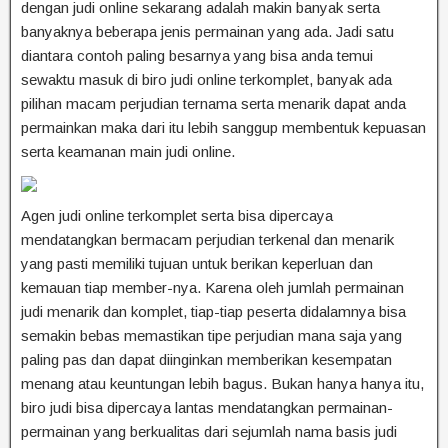
dengan judi online sekarang adalah makin banyak serta
banyaknya beberapa jenis permainan yang ada. Jadi satu
diantara contoh paling besarnya yang bisa anda temui
sewaktu masuk di biro judi online terkomplet, banyak ada
pilihan macam perjudian ternama serta menarik dapat anda
permainkan maka dari itu lebih sanggup membentuk kepuasan
serta keamanan main judi online.
Agen judi online terkomplet serta bisa dipercaya
mendatangkan bermacam perjudian terkenal dan menarik
yang pasti memiliki tujuan untuk berikan keperluan dan
kemauan tiap member-nya. Karena oleh jumlah permainan
judi menarik dan komplet, tiap-tiap peserta didalamnya bisa
semakin bebas memastikan tipe perjudian mana saja yang
paling pas dan dapat diinginkan memberikan kesempatan
menang atau keuntungan lebih bagus. Bukan hanya hanya itu,
biro judi bisa dipercaya lantas mendatangkan permainan-
permainan yang berkualitas dari sejumlah nama basis judi