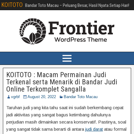
KOITOTO
Bandar Toto Macau – Peluang Besar, Hasil Nyata Setiap Hari!
KOITOTO : Macam Permainan Judi
Terkenal serta Menarik di Bandar Judi
Online Terkomplet Sangalla
vgrbf
August 20, 2022
Bandar Toto Macau
Taruhan judi yang kita tahu saat ini sudah berkembang cepat
jadi aktivitas yang sangat bagus ketimbang dahulunya
perjudian masih dimainkan secara konservatif. Pastinya, soal
yang sangat tidak sama berarti di antara
judi darat
atau formal