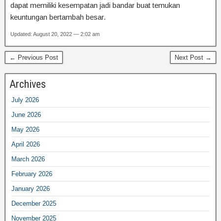
dapat memiliki kesempatan jadi bandar buat temukan
keuntungan bertambah besar.
Updated: August 20, 2022 — 2:02 am
← Previous Post
Next Post →
Archives
July 2026
June 2026
May 2026
April 2026
March 2026
February 2026
January 2026
December 2025
November 2025