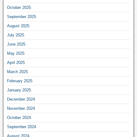
October 2025
September 2025
August 2025
July 2025
June 2025
May 2025
April 2025
March 2025
February 2025
January 2025
December 2024
November 2024
October 2024
September 2024
August 2024