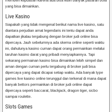
memberi kepuasan karena ada bisa lebih banyak pasaran bola
yang bisa dimainkan.
Live Kasino
Siapakah yang tidak mengenal berikut nama live kasino, satu
diantara perjudian amat legendaris ini tentu dapat anda
dapatkan jikalau tergabung dengan broker judi online bisa
dipercaya. Jauh sebelumnya ada skema online seperti waktu
ini, dahulunya kasino cuman dapat orang permainkan melalui
taruhan kasino darat yang pribadi menyiapkannya. Tapi
sekarang permainan kasino bisa dimainkan lebih simpel dan
aman dengan cuman perlu tergabung di broker judi bisa
dipercaya yang dapat dicapai setiap waktu. Ada banyak type
games live kasino online terunggul dan terkenal di mana dapat
banyak bettors permainkan di broker judi online dapat
dipercaya seperti baccarat, blackjack, dragon tiger, sicbo
sampai roulette.
Slots Games