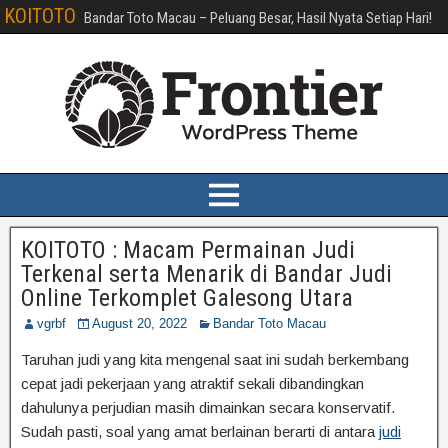
KOITOTO
Bandar Toto Macau – Peluang Besar, Hasil Nyata Setiap Hari!
KOITOTO : Macam Permainan Judi
Terkenal serta Menarik di Bandar Judi
Online Terkomplet Galesong Utara
vgrbf
August 20, 2022
Bandar Toto Macau
Taruhan judi yang kita mengenal saat ini sudah berkembang
cepat jadi pekerjaan yang atraktif sekali dibandingkan
dahulunya perjudian masih dimainkan secara konservatif.
Sudah pasti, soal yang amat berlainan berarti di antara
judi