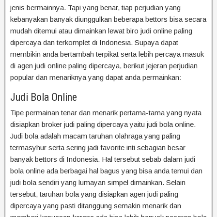
jenis bermainnya. Tapi yang benar, tiap perjudian yang
kebanyakan banyak diunggulkan beberapa bettors bisa secara
mudah ditemui atau dimainkan lewat biro judi online paling
dipercaya dan terkomplet di Indonesia. Supaya dapat
membikin anda bertambah terpikat serta lebih percaya masuk
di agen judi online paling dipercaya, berikut jejeran perjudian
popular dan menariknya yang dapat anda permainkan:
Judi Bola Online
Tipe permainan tenar dan menarik pertama-tama yang nyata
disiapkan broker judi paling dipercaya yaitu judi bola online.
Judi bola adalah macam taruhan olahraga yang paling
termasyhur serta sering jadi favorite inti sebagian besar
banyak bettors di Indonesia. Hal tersebut sebab dalam judi
bola online ada berbagai hal bagus yang bisa anda temui dan
judi bola sendiri yang lumayan simpel dimainkan. Selain
tersebut, taruhan bola yang disiapkan agen judi paling
dipercaya yang pasti ditanggung semakin menarik dan