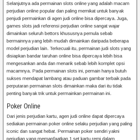
Selanjutnya ada permainan slots online yang adalah macam
perjudian online popular dan paling memikat untuk banyak
penjudi permainkan di agen judi online bisa dipercaya. Juga,
games slots jadi referensi perjudian online sangat wajar
dimainkan seluruh bettors khususnya pemula sebab
bermainnya yang lebih mudah dimainkan daripada beberapa
model perjudian lain. Terkecuali itu, permainan judi slots yang
disiapkan bandar taruhan online bisa dipercaya lebih bisa
mengesankan anda dan menarik sebab lebih komplet opsi
macamnya. Pada permainan slots ini, pemain hanya butuh
sukses mendapat lambang atau paduan gambar terbaik pada
perputaran permainan slots dimainkan maka dari itu tidak
penting banyak trik untuk permainkan permainan ini.
Poker Online
Dari jenis perjudian kartu, agen judi online dapat dipercaya
sediakan permainan poker online selaku perjudian yang paling
iconic dan sangat hebat. Permainan poker sendiri yakni
perjudian yang memanfaatkan 1 set kartu remi dalam