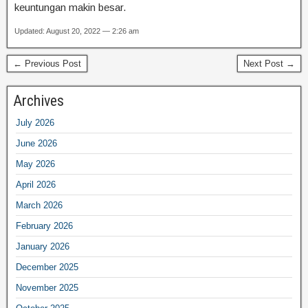
keuntungan makin besar.
Updated: August 20, 2022 — 2:26 am
← Previous Post
Next Post →
Archives
July 2026
June 2026
May 2026
April 2026
March 2026
February 2026
January 2026
December 2025
November 2025