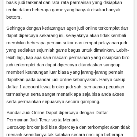
basis judi terkenal dan rata-rata permainan yang disiapkan
terdiri dalam beberapa game yang banyak disukai banyak
bettors.
Sehingga dengan kedatangan agen judi online terkomplet dan
dapat dipercaya sekarang ini, selayaknya akan tidak kembali
membikin beberapa pemain sukar cari tempat pelayanan judi
yang sediakan sejumlah game bagus untuk dimainkan. Lebih-
lebih lagi, tiap apa saja macam permainan yang disiapkan biro
judi terkomplet dan dapat dipercaya ditandaskan sanggup
memberi keuntungan luar biasa yang jarang-jarang pemain
dapatkan pada bandar judi online kebanyakan. Hanya cukup
daftar 1 account lewat broker judi sah, semuanya perjudian
termashyur serta sangat menarik apa saja bisa anda akses
serta permainkan sepuasnya secara gampang.
Bandar Judi Online Dapat dipercaya dengan Daftar
Permainan Judi Tenar serta Menarik
Bercakap broker judi bisa dipercaya dan terkomplet akan tidak
menarik seandainya tak katakan secara rinci apa beberapa