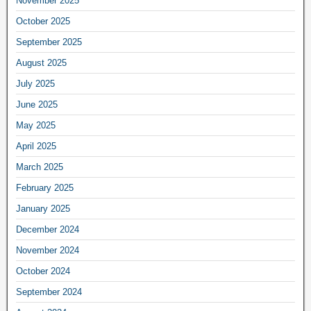
November 2025
October 2025
September 2025
August 2025
July 2025
June 2025
May 2025
April 2025
March 2025
February 2025
January 2025
December 2024
November 2024
October 2024
September 2024