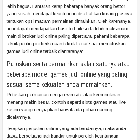
lebih bagus. Lantaran kerap beberapa banyak orang bettor
yang susah mendapat keuntungan disebabkan kurang pasnya
tentukan opsi macam permainan dimainkan. Oleh karenanya,
agar dapat mendapatkan hasil terbaik serta lebih maksimum
main di broker judi online paling dipercaya, pahami beberapa
teknik penting ini berkenaan teknik benar saat memutuskan
games judi online terbaik diantaranya:
Putuskan serta permainkan salah satunya atau
beberapa model games judi online yang paling
sesuai sama kekuatan anda memainkan.
Putuskan permainan dengan win rate atau kemungkinan
menang makin besar, contoh seperti slots games atau live
kasino yang menyiapkan banyak ada pilihan gaming
didalamnya.
Tetapkan perjudian online yang ada bandarnya, maka anda
dapat berpeluang jadi bandar untuk peroleh keuntungan