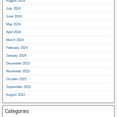
August 2024
July 2024
June 2024
May 2024
April 2024
March 2024
February 2024
January 2024
December 2023
November 2023
October 2023
September 2023
August 2022
Categories