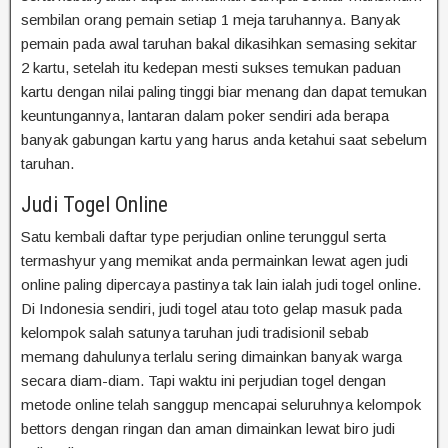
sembilan orang pemain setiap 1 meja taruhannya. Banyak
pemain pada awal taruhan bakal dikasihkan semasing sekitar
2 kartu, setelah itu kedepan mesti sukses temukan paduan
kartu dengan nilai paling tinggi biar menang dan dapat temukan
keuntungannya, lantaran dalam poker sendiri ada berapa
banyak gabungan kartu yang harus anda ketahui saat sebelum
taruhan.
Judi Togel Online
Satu kembali daftar type perjudian online terunggul serta
termashyur yang memikat anda permainkan lewat agen judi
online paling dipercaya pastinya tak lain ialah judi togel online.
Di Indonesia sendiri, judi togel atau toto gelap masuk pada
kelompok salah satunya taruhan judi tradisionil sebab
memang dahulunya terlalu sering dimainkan banyak warga
secara diam-diam. Tapi waktu ini perjudian togel dengan
metode online telah sanggup mencapai seluruhnya kelompok
bettors dengan ringan dan aman dimainkan lewat biro judi