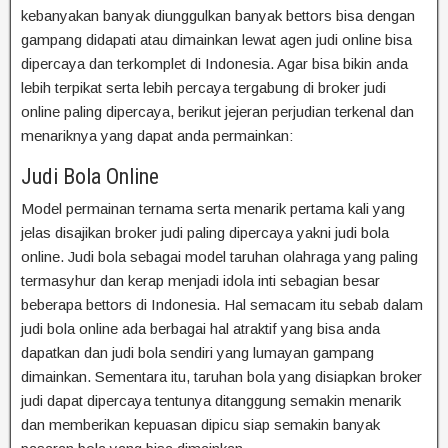
kebanyakan banyak diunggulkan banyak bettors bisa dengan
gampang didapati atau dimainkan lewat agen judi online bisa
dipercaya dan terkomplet di Indonesia. Agar bisa bikin anda
lebih terpikat serta lebih percaya tergabung di broker judi
online paling dipercaya, berikut jejeran perjudian terkenal dan
menariknya yang dapat anda permainkan:
Judi Bola Online
Model permainan ternama serta menarik pertama kali yang
jelas disajikan broker judi paling dipercaya yakni judi bola
online. Judi bola sebagai model taruhan olahraga yang paling
termasyhur dan kerap menjadi idola inti sebagian besar
beberapa bettors di Indonesia. Hal semacam itu sebab dalam
judi bola online ada berbagai hal atraktif yang bisa anda
dapatkan dan judi bola sendiri yang lumayan gampang
dimainkan. Sementara itu, taruhan bola yang disiapkan broker
judi dapat dipercaya tentunya ditanggung semakin menarik
dan memberikan kepuasan dipicu siap semakin banyak