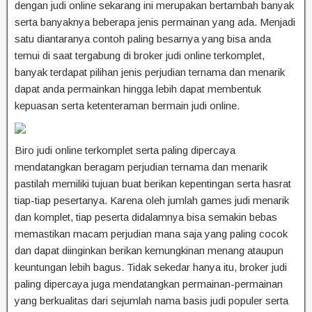
dengan judi online sekarang ini merupakan bertambah banyak
serta banyaknya beberapa jenis permainan yang ada. Menjadi
satu diantaranya contoh paling besarnya yang bisa anda
temui di saat tergabung di broker judi online terkomplet,
banyak terdapat pilihan jenis perjudian ternama dan menarik
dapat anda permainkan hingga lebih dapat membentuk
kepuasan serta ketenteraman bermain judi online.
Biro judi online terkomplet serta paling dipercaya
mendatangkan beragam perjudian ternama dan menarik
pastilah memiliki tujuan buat berikan kepentingan serta hasrat
tiap-tiap pesertanya. Karena oleh jumlah games judi menarik
dan komplet, tiap peserta didalamnya bisa semakin bebas
memastikan macam perjudian mana saja yang paling cocok
dan dapat diinginkan berikan kemungkinan menang ataupun
keuntungan lebih bagus. Tidak sekedar hanya itu, broker judi
paling dipercaya juga mendatangkan permainan-permainan
yang berkualitas dari sejumlah nama basis judi populer serta