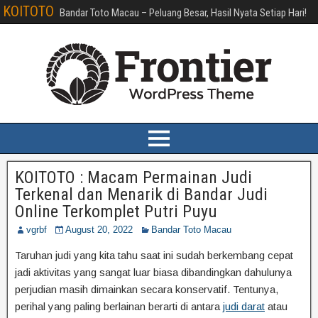
KOITOTO
Bandar Toto Macau – Peluang Besar, Hasil Nyata Setiap Hari!
KOITOTO : Macam Permainan Judi
Terkenal dan Menarik di Bandar Judi
Online Terkomplet Putri Puyu
vgrbf
August 20, 2022
Bandar Toto Macau
Taruhan judi yang kita tahu saat ini sudah berkembang cepat
jadi aktivitas yang sangat luar biasa dibandingkan dahulunya
perjudian masih dimainkan secara konservatif. Tentunya,
perihal yang paling berlainan berarti di antara
judi darat
atau