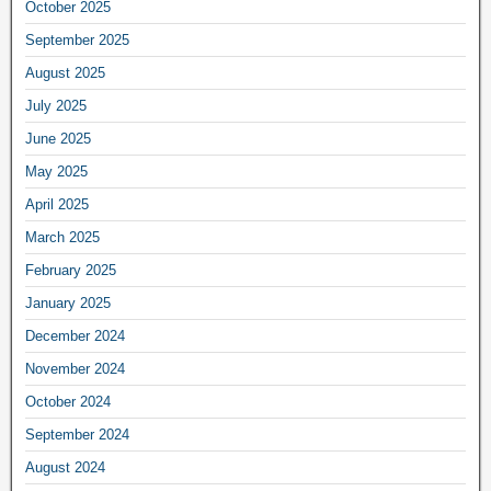
October 2025
September 2025
August 2025
July 2025
June 2025
May 2025
April 2025
March 2025
February 2025
January 2025
December 2024
November 2024
October 2024
September 2024
August 2024