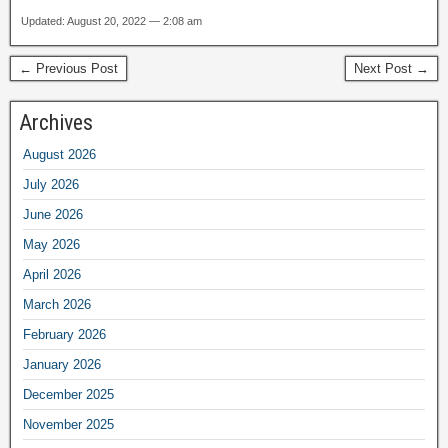
Updated: August 20, 2022 — 2:08 am
← Previous Post
Next Post →
Archives
August 2026
July 2026
June 2026
May 2026
April 2026
March 2026
February 2026
January 2026
December 2025
November 2025