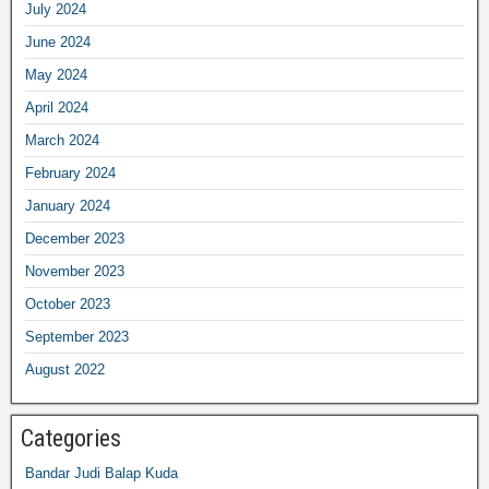
July 2024
June 2024
May 2024
April 2024
March 2024
February 2024
January 2024
December 2023
November 2023
October 2023
September 2023
August 2022
Categories
Bandar Judi Balap Kuda