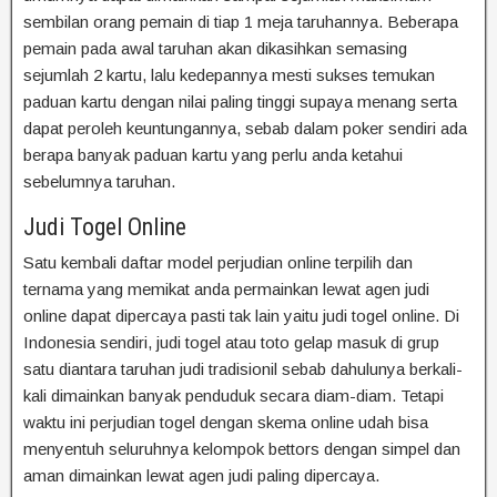
sembilan orang pemain di tiap 1 meja taruhannya. Beberapa
pemain pada awal taruhan akan dikasihkan semasing
sejumlah 2 kartu, lalu kedepannya mesti sukses temukan
paduan kartu dengan nilai paling tinggi supaya menang serta
dapat peroleh keuntungannya, sebab dalam poker sendiri ada
berapa banyak paduan kartu yang perlu anda ketahui
sebelumnya taruhan.
Judi Togel Online
Satu kembali daftar model perjudian online terpilih dan
ternama yang memikat anda permainkan lewat agen judi
online dapat dipercaya pasti tak lain yaitu judi togel online. Di
Indonesia sendiri, judi togel atau toto gelap masuk di grup
satu diantara taruhan judi tradisionil sebab dahulunya berkali-
kali dimainkan banyak penduduk secara diam-diam. Tetapi
waktu ini perjudian togel dengan skema online udah bisa
menyentuh seluruhnya kelompok bettors dengan simpel dan
aman dimainkan lewat agen judi paling dipercaya.