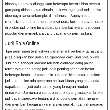
biasanya banyak diunggulkan beberapa bettors bisa secara
gampang didapati atau dimainkan lewat agen judi online bisa
dipercaya serta terkomplet di Indonesia. Supaya bisa
membikin anda bertambah terpikat serta lebih percaya masuk
di broker judi online bisa dipercaya, berikut jejeran perjudian
popular dan menariknya yang dapat anda permainkan:
Judi Bola Online
Tipe permainan termashyur dan menarik pertama-tama yang
jelas disajikan biro judi bisa dipercaya yakni judi bola online.
Judi bola sebagai macam taruhan olahraga yang paling
termasyhur dan sering jadi idola penting sebagian besar
beberapa bettors di Indonesia. Hal demikian lantaran dalam
judi bola online ada beberapa hal luar biasa yang bisa anda
dapatkan dan judi bola sendiri yang lumayan mudah
dimainkan. Sementara itu, taruhan bola yang disiapkan broker
judi dapat dipercaya tentunya ditanggung semakin menarik
dan memberi kepuasan karena siap semakin banyak pasaran