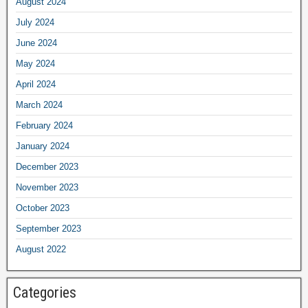
August 2024
July 2024
June 2024
May 2024
April 2024
March 2024
February 2024
January 2024
December 2023
November 2023
October 2023
September 2023
August 2022
Categories