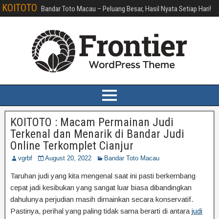
KOITOTO
Bandar Toto Macau – Peluang Besar, Hasil Nyata Setiap Hari!
KOITOTO : Macam Permainan Judi
Terkenal dan Menarik di Bandar Judi
Online Terkomplet Cianjur
vgrbf
August 20, 2022
Bandar Toto Macau
Taruhan judi yang kita mengenal saat ini pasti berkembang
cepat jadi kesibukan yang sangat luar biasa dibandingkan
dahulunya perjudian masih dimainkan secara konservatif.
Pastinya, perihal yang paling tidak sama berarti di antara
judi