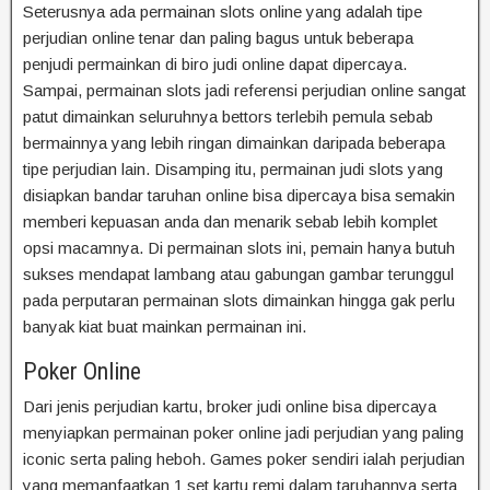
Seterusnya ada permainan slots online yang adalah tipe
perjudian online tenar dan paling bagus untuk beberapa
penjudi permainkan di biro judi online dapat dipercaya.
Sampai, permainan slots jadi referensi perjudian online sangat
patut dimainkan seluruhnya bettors terlebih pemula sebab
bermainnya yang lebih ringan dimainkan daripada beberapa
tipe perjudian lain. Disamping itu, permainan judi slots yang
disiapkan bandar taruhan online bisa dipercaya bisa semakin
memberi kepuasan anda dan menarik sebab lebih komplet
opsi macamnya. Di permainan slots ini, pemain hanya butuh
sukses mendapat lambang atau gabungan gambar terunggul
pada perputaran permainan slots dimainkan hingga gak perlu
banyak kiat buat mainkan permainan ini.
Poker Online
Dari jenis perjudian kartu, broker judi online bisa dipercaya
menyiapkan permainan poker online jadi perjudian yang paling
iconic serta paling heboh. Games poker sendiri ialah perjudian
yang memanfaatkan 1 set kartu remi dalam taruhannya serta