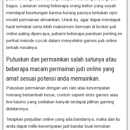
bagus. Lantaran sering beberapa orang bettor yang susah
mendapat keuntungan karena kurang pasnya tentukan opsi
model permainan dimainkan. Untuk itu, agar dapat mendapat
hasil terhebat serta lebih maksimum bermain di broker judi
online paling dipercaya, pahami beberapa panduan penting ini
perihal metode cocok dalam menyeleksi games judi online
terbaik misalnya:
Putuskan dan permainkan salah satunya atau
beberapa macam permainan judi online yang
amat sesuai potensi anda memainkan.
Putuskan permainan dengan win rate atau kesempatan
menang bertambah besar, contoh seperti slots games atau
live kasino yang sediakan banyak terdapat pilihan gaming
didalamnya.
Tetapkan perjudian online yang ada bandarnya, maka dari itu
anda dapat miliki kesempatan jadi bandar buat temukan