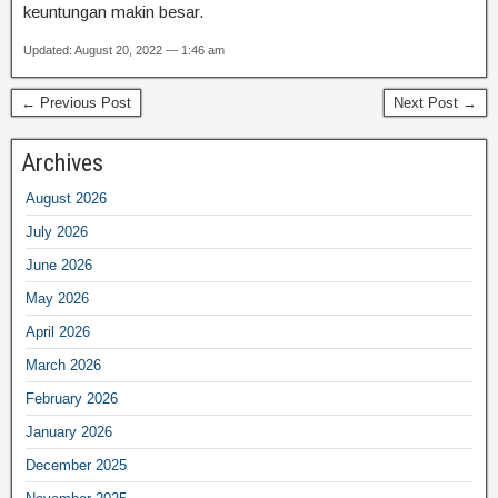
keuntungan makin besar.
Updated: August 20, 2022 — 1:46 am
← Previous Post
Next Post →
Archives
August 2026
July 2026
June 2026
May 2026
April 2026
March 2026
February 2026
January 2026
December 2025