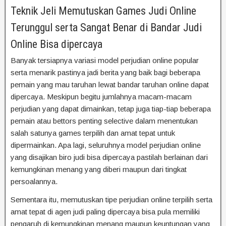
Teknik Jeli Memutuskan Games Judi Online
Terunggul serta Sangat Benar di Bandar Judi
Online Bisa dipercaya
Banyak tersiapnya variasi model perjudian online popular
serta menarik pastinya jadi berita yang baik bagi beberapa
pemain yang mau taruhan lewat bandar taruhan online dapat
dipercaya. Meskipun begitu jumlahnya macam-macam
perjudian yang dapat dimainkan, tetap juga tiap-tiap beberapa
pemain atau bettors penting selective dalam menentukan
salah satunya games terpilih dan amat tepat untuk
dipermainkan. Apa lagi, seluruhnya model perjudian online
yang disajikan biro judi bisa dipercaya pastilah berlainan dari
kemungkinan menang yang diberi maupun dari tingkat
persoalannya.
Sementara itu, memutuskan tipe perjudian online terpilih serta
amat tepat di agen judi paling dipercaya bisa pula memiliki
pengaruh di kemungkinan menang maupun keuntungan yang