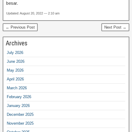
besar.
Updated: August 20, 2022 — 2:10 am
← Previous Post
Next Post →
Archives
July 2026
June 2026
May 2026
April 2026
March 2026
February 2026
January 2026
December 2025
November 2025