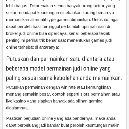
lebih bagus. Dikarenakan sering banyak orang bettor yang
sukar mendapat keuntungan disebabkan kurang benarnya
memastikan alternatif type games dimainkan. Untuk itu, agar
dapat peroleh hasil terunggul serta lebih optimal main di
broker judi online bisa dipercaya, kenali beberapa teknik
penting ini perihal trik benar saat menentukan games judi
online terhebat di antaranya:
Putuskan dan permainkan satu diantara atau
beberapa model permainan judi online yang
paling sesuai sama kebolehan anda memainkan.
Putuskan permainan dengan win rate atau kemungkinan
menang semakin besar, contoh seperti slots permainan atau
live kasino yang siapkan banyak ada pilihan gaming
didalamnya.
Pastikan perjudian online yang ada bandarnya, maka anda
dapat berpeluang jadi bandar buat peroleh keuntungan makin