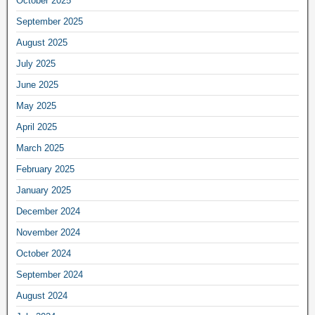
October 2025
September 2025
August 2025
July 2025
June 2025
May 2025
April 2025
March 2025
February 2025
January 2025
December 2024
November 2024
October 2024
September 2024
August 2024