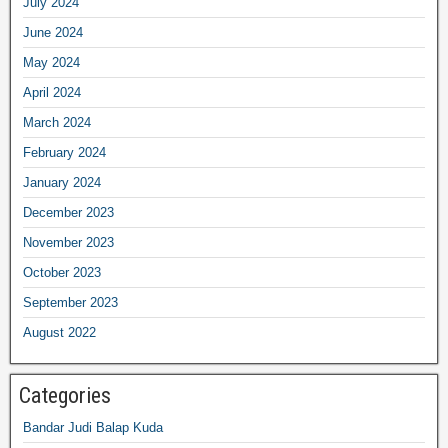
July 2024
June 2024
May 2024
April 2024
March 2024
February 2024
January 2024
December 2023
November 2023
October 2023
September 2023
August 2022
Categories
Bandar Judi Balap Kuda