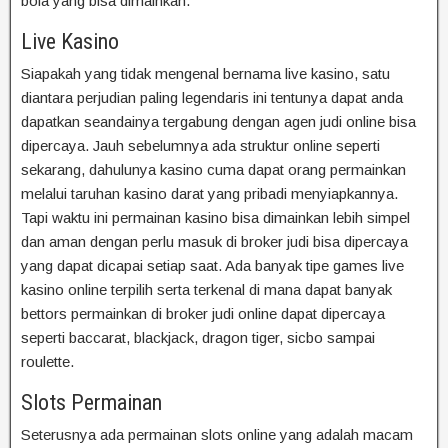
bola yang bisa dimainkan.
Live Kasino
Siapakah yang tidak mengenal bernama live kasino, satu
diantara perjudian paling legendaris ini tentunya dapat anda
dapatkan seandainya tergabung dengan agen judi online bisa
dipercaya. Jauh sebelumnya ada struktur online seperti
sekarang, dahulunya kasino cuma dapat orang permainkan
melalui taruhan kasino darat yang pribadi menyiapkannya.
Tapi waktu ini permainan kasino bisa dimainkan lebih simpel
dan aman dengan perlu masuk di broker judi bisa dipercaya
yang dapat dicapai setiap saat. Ada banyak tipe games live
kasino online terpilih serta terkenal di mana dapat banyak
bettors permainkan di broker judi online dapat dipercaya
seperti baccarat, blackjack, dragon tiger, sicbo sampai
roulette.
Slots Permainan
Seterusnya ada permainan slots online yang adalah macam