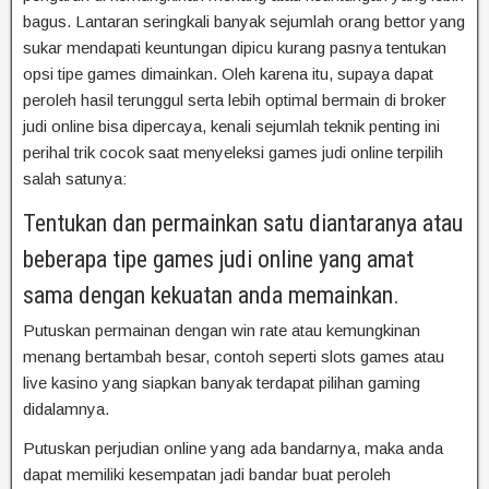
bagus. Lantaran seringkali banyak sejumlah orang bettor yang
sukar mendapati keuntungan dipicu kurang pasnya tentukan
opsi tipe games dimainkan. Oleh karena itu, supaya dapat
peroleh hasil terunggul serta lebih optimal bermain di broker
judi online bisa dipercaya, kenali sejumlah teknik penting ini
perihal trik cocok saat menyeleksi games judi online terpilih
salah satunya:
Tentukan dan permainkan satu diantaranya atau
beberapa tipe games judi online yang amat
sama dengan kekuatan anda memainkan.
Putuskan permainan dengan win rate atau kemungkinan
menang bertambah besar, contoh seperti slots games atau
live kasino yang siapkan banyak terdapat pilihan gaming
didalamnya.
Putuskan perjudian online yang ada bandarnya, maka anda
dapat memiliki kesempatan jadi bandar buat peroleh