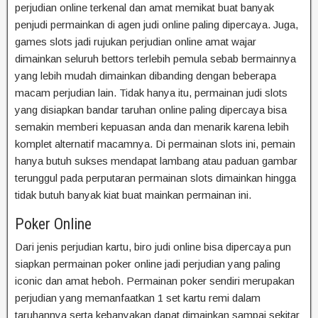
perjudian online terkenal dan amat memikat buat banyak
penjudi permainkan di agen judi online paling dipercaya. Juga,
games slots jadi rujukan perjudian online amat wajar
dimainkan seluruh bettors terlebih pemula sebab bermainnya
yang lebih mudah dimainkan dibanding dengan beberapa
macam perjudian lain. Tidak hanya itu, permainan judi slots
yang disiapkan bandar taruhan online paling dipercaya bisa
semakin memberi kepuasan anda dan menarik karena lebih
komplet alternatif macamnya. Di permainan slots ini, pemain
hanya butuh sukses mendapat lambang atau paduan gambar
terunggul pada perputaran permainan slots dimainkan hingga
tidak butuh banyak kiat buat mainkan permainan ini.
Poker Online
Dari jenis perjudian kartu, biro judi online bisa dipercaya pun
siapkan permainan poker online jadi perjudian yang paling
iconic dan amat heboh. Permainan poker sendiri merupakan
perjudian yang memanfaatkan 1 set kartu remi dalam
taruhannya serta kebanyakan dapat dimainkan sampai sekitar