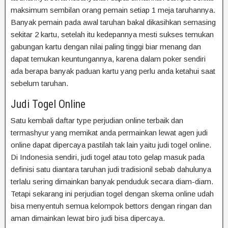
maksimum sembilan orang pemain setiap 1 meja taruhannya.
Banyak pemain pada awal taruhan bakal dikasihkan semasing
sekitar 2 kartu, setelah itu kedepannya mesti sukses temukan
gabungan kartu dengan nilai paling tinggi biar menang dan
dapat temukan keuntungannya, karena dalam poker sendiri
ada berapa banyak paduan kartu yang perlu anda ketahui saat
sebelum taruhan.
Judi Togel Online
Satu kembali daftar type perjudian online terbaik dan
termashyur yang memikat anda permainkan lewat agen judi
online dapat dipercaya pastilah tak lain yaitu judi togel online.
Di Indonesia sendiri, judi togel atau toto gelap masuk pada
definisi satu diantara taruhan judi tradisionil sebab dahulunya
terlalu sering dimainkan banyak penduduk secara diam-diam.
Tetapi sekarang ini perjudian togel dengan skema online udah
bisa menyentuh semua kelompok bettors dengan ringan dan
aman dimainkan lewat biro judi bisa dipercaya.