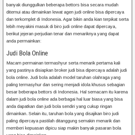
banyak diunggulkan beberapa bettors bisa secara mudah
ditemui atau dimainkan lewat agen judi online bisa dipercaya
dan terkomplet di Indonesia. Agar bikin anda kian terpikat serta
lebih meyakini masuk di biro judi online dapat dipercaya,
berikut jejeran perjudian tenar dan menariknya yang dapat
anda permainkan:
Judi Bola Online
Macam permainan termashyur serta menarik pertama kali
yang pastinya disiapkan broker judi bisa dipercaya adalah judi
bola online. Judi bola adalah model taruhan olahraga yang
paling termasyhur dan sering menjadi idola khusus sebagian
besar beberapa bettors di Indonesia. Hal semacam itu karena
dalam judi bola online ada berbagai hal luar biasa yang bisa
anda dapatkan dan judi bola sendiri yang cukup ringan
dimainkan. Selain itu, taruhan bola yang disajikan biro judi
paling dipercaya pastilah ditanggung semakin menarik dan
memberi kepuasan dipicu siap makin banyak pasaran bola