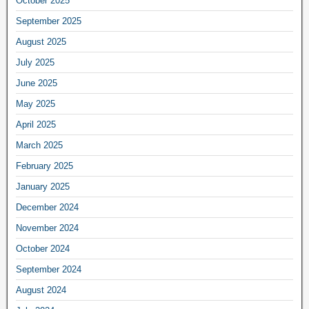
October 2025
September 2025
August 2025
July 2025
June 2025
May 2025
April 2025
March 2025
February 2025
January 2025
December 2024
November 2024
October 2024
September 2024
August 2024