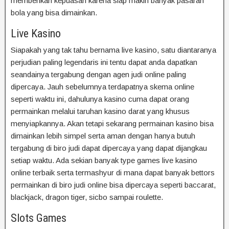
memberikan kepuasan karena siap makin banyak pasaran
bola yang bisa dimainkan.
Live Kasino
Siapakah yang tak tahu bernama live kasino, satu diantaranya
perjudian paling legendaris ini tentu dapat anda dapatkan
seandainya tergabung dengan agen judi online paling
dipercaya. Jauh sebelumnya terdapatnya skema online
seperti waktu ini, dahulunya kasino cuma dapat orang
permainkan melalui taruhan kasino darat yang khusus
menyiapkannya. Akan tetapi sekarang permainan kasino bisa
dimainkan lebih simpel serta aman dengan hanya butuh
tergabung di biro judi dapat dipercaya yang dapat dijangkau
setiap waktu. Ada sekian banyak type games live kasino
online terbaik serta termashyur di mana dapat banyak bettors
permainkan di biro judi online bisa dipercaya seperti baccarat,
blackjack, dragon tiger, sicbo sampai roulette.
Slots Games