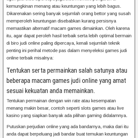
kemungkinan menang atau keuntungan yang lebih bagus.
Dikarenakan sering banyak sejumlah orang bettor yang susah
memperoleh keuntungan disebabkan kurang persisnya
memastikan alternatif macam games dimainkan. Oleh karena
itu, agar dapat peroleh hasil terbaik serta lebih optimal bermain
di biro judi online paling dipercaya, kenali sejumlah teknik
penting ini perihal metode pas dalam menyeleksi games judi
online terbaik misalnya:
Tentukan serta permainkan salah satunya atau
beberapa macam games judi online yang amat
sesuai kekuatan anda memainkan.
Tentukan permainan dengan win rate atau kesempatan
menang makin besar, contoh seperti slots games atau live
kasino yang siapkan banyak ada pilihan gaming didalamnya.
Putuskan perjudian online yang ada bandarnya, maka dari itu
anda dapat berpeluang jadi bandar buat temukan keuntungan