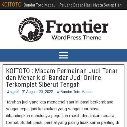
KOITOTO
Bandar Toto Macau – Peluang Besar, Hasil Nyata Setiap Hari!
KOITOTO : Macam Permainan Judi Tenar
dan Menarik di Bandar Judi Online
Terkomplet Siberut Tengah
vgrbf
August 20, 2022
Bandar Toto Macau
Taruhan judi yang kita mengenal saat ini pasti berkembang
sangat cepat jadi kesibukan yang sangat luar biasa
dibandingkan dahulunya perjudian masih dimainkan secara
formal. Sudah pasti, perihal yang paling tidak sama penting di