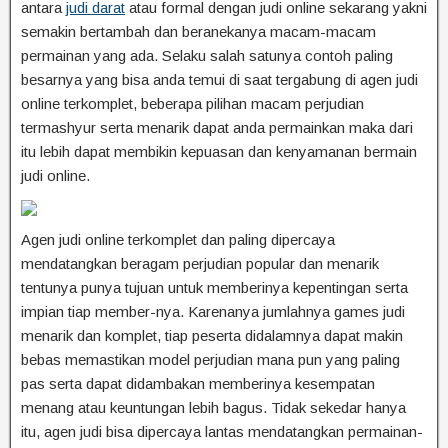
antara
judi darat
atau formal dengan judi online sekarang yakni
semakin bertambah dan beranekanya macam-macam
permainan yang ada. Selaku salah satunya contoh paling
besarnya yang bisa anda temui di saat tergabung di agen judi
online terkomplet, beberapa pilihan macam perjudian
termashyur serta menarik dapat anda permainkan maka dari
itu lebih dapat membikin kepuasan dan kenyamanan bermain
judi online.
Agen judi online terkomplet dan paling dipercaya
mendatangkan beragam perjudian popular dan menarik
tentunya punya tujuan untuk memberinya kepentingan serta
impian tiap member-nya. Karenanya jumlahnya games judi
menarik dan komplet, tiap peserta didalamnya dapat makin
bebas memastikan model perjudian mana pun yang paling
pas serta dapat didambakan memberinya kesempatan
menang atau keuntungan lebih bagus. Tidak sekedar hanya
itu, agen judi bisa dipercaya lantas mendatangkan permainan-