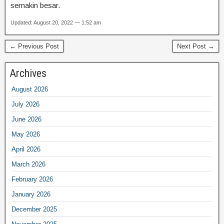
semakin besar.
Updated: August 20, 2022 — 1:52 am
← Previous Post
Next Post →
Archives
August 2026
July 2026
June 2026
May 2026
April 2026
March 2026
February 2026
January 2026
December 2025