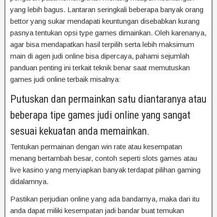
yang lebih bagus. Lantaran seringkali beberapa banyak orang
bettor yang sukar mendapati keuntungan disebabkan kurang
pasnya tentukan opsi type games dimainkan. Oleh karenanya,
agar bisa mendapatkan hasil terpilih serta lebih maksimum
main di agen judi online bisa dipercaya, pahami sejumlah
panduan penting ini terkait teknik benar saat memutuskan
games judi online terbaik misalnya:
Putuskan dan permainkan satu diantaranya atau
beberapa tipe games judi online yang sangat
sesuai kekuatan anda memainkan.
Tentukan permainan dengan win rate atau kesempatan
menang bertambah besar, contoh seperti slots games atau
live kasino yang menyiapkan banyak terdapat pilihan gaming
didalamnya.
Pastikan perjudian online yang ada bandarnya, maka dari itu
anda dapat miliki kesempatan jadi bandar buat temukan