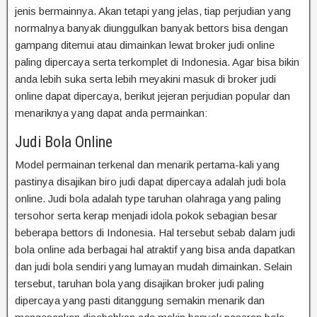
jenis bermainnya. Akan tetapi yang jelas, tiap perjudian yang
normalnya banyak diunggulkan banyak bettors bisa dengan
gampang ditemui atau dimainkan lewat broker judi online
paling dipercaya serta terkomplet di Indonesia. Agar bisa bikin
anda lebih suka serta lebih meyakini masuk di broker judi
online dapat dipercaya, berikut jejeran perjudian popular dan
menariknya yang dapat anda permainkan:
Judi Bola Online
Model permainan terkenal dan menarik pertama-kali yang
pastinya disajikan biro judi dapat dipercaya adalah judi bola
online. Judi bola adalah type taruhan olahraga yang paling
tersohor serta kerap menjadi idola pokok sebagian besar
beberapa bettors di Indonesia. Hal tersebut sebab dalam judi
bola online ada berbagai hal atraktif yang bisa anda dapatkan
dan judi bola sendiri yang lumayan mudah dimainkan. Selain
tersebut, taruhan bola yang disajikan broker judi paling
dipercaya yang pasti ditanggung semakin menarik dan