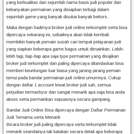
yang berkualitas dari sejumlah nama basis judi populer dan
kebanyakan permainan yang disiapkan terbagi dalam
sejumlah game yang banyak disukai banyak bettors.
Maka dengan hadirnya broker judi online terkomplet serta bisa
dipercaya sekarang ini, sebaiknya akan tidak kembali
membikin banyak pemain susah cari tempat pelayanan judi
yang siapkan beberapa game bagus untuk dimainkan. Lebih-
lebih lagi, tiap-tiap apa saja type permainan yang disajikan
broker judi terkomplet dan paling dipercaya ditandaskan bisa
memberi keuntungan luar biasa yang jarang-jarang pemain
temui pada bandar permainan judi online umumnya. Cukup
dengan daftar 1 account lewat broker judi sah, semua
perjudian termashyur dan sangat menarik apa saja bisa anda
akses serta permainkan sepuasnya secara gampang.
Bandar Judi Online Bisa dipercaya dengan Daftar Permainan
Judi Ternama serta Menarik
Bicara broker judi paling dipercaya serta terkomplet tidak
menarik seandainya tak katakan secara detail apa beberapa