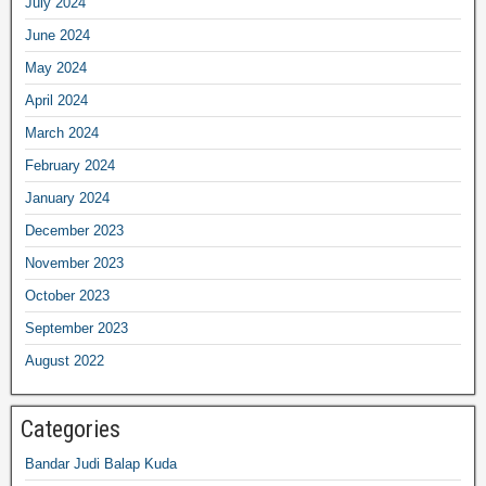
July 2024
June 2024
May 2024
April 2024
March 2024
February 2024
January 2024
December 2023
November 2023
October 2023
September 2023
August 2022
Categories
Bandar Judi Balap Kuda