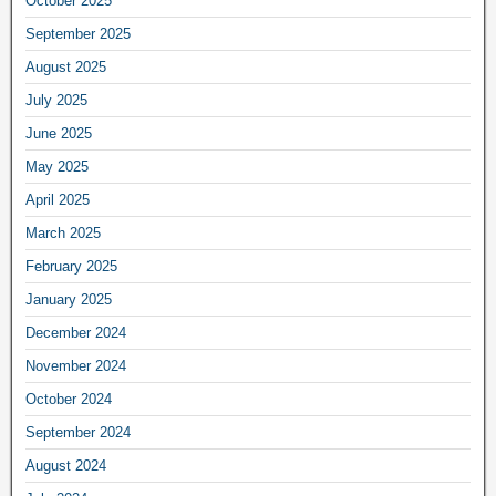
October 2025
September 2025
August 2025
July 2025
June 2025
May 2025
April 2025
March 2025
February 2025
January 2025
December 2024
November 2024
October 2024
September 2024
August 2024