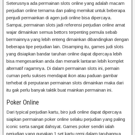
Seterusnya ada permainan slots online yang adalah macam
perjudian online ternama dan paling memikat untuk beberapa
penjudi permainkan di agen judi online bisa dipercaya.
Sampai, permainan slots jadi referensi perjudian online amat
wajar dimainkan semua bettors terpenting pemula sebab
bermainnya yang lebih enteng dimainkan dibandingkan dengan
beberapa tipe perjudian lain. Disamping itu, games judi slots
yang disiapkan bandar taruhan online dapat dipercaya lebih
bisa mengesankan anda dan menarik lantaran lebih komplet
alternatif ragamnya. Di dalam permainan slots ini, pemain
cuman perlu sukses mendapat ikon atau paduan gambar
terhebat di perputaran permainan slots dimainkan maka dari
itu gak perlu banyak taktik buat mainkan permainan ini.
Poker Online
Dari typical perjudian kartu, biro judi online dapat dipercaya
siapkan permainan poker online selaku perjudian yang paling
iconic serta sangat dahsyat. Games poker sendiri ialah
perjudian yang gunakan 1 set kartu remi dalam taruhannya