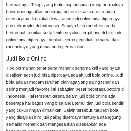
bermainnya. Tetapi yang tentu, tiap perjudian yang normalnya
banyak diunggulkan beberapa bettors bisa secara mudah
ditemui atau dimainkan lewat agen judi online bisa dipercaya
dan terkomplet di Indonesia. Supaya bisa membikin anda
bertambah terpikat serta lebih meyakini tergabung di biro judi
online bisa dipercaya, berikut jejeran perjudian ternama dan
menariknya yang dapat anda permainkan:
Judi Bola Online
Tipe permainan tenar serta menarik pertama kali yang nyata
disajikan agen judi bisa dipercaya adalah judi bola online. Judi
bola adalah macam taruhan olahraga yang paling tenar dan
sering menjadi favorite inti sebagian besar beberapa bettors di
Indonesia. Hal tersebut karena dalam judi bola online ada
beberapa hal bagus yang bisa anda temui dan judi bola sendiri
yang cukup ringan dimainkan. Selain tersebut, taruhan bola
yang disajikan biro judi paling dipercaya tentunya ditanggung
semakin menarik dan mengesankan disebabkan ada