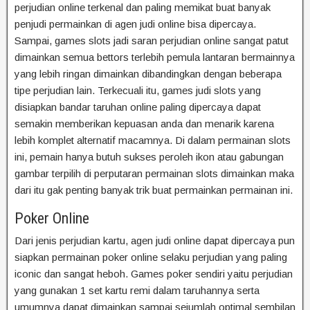
perjudian online terkenal dan paling memikat buat banyak
penjudi permainkan di agen judi online bisa dipercaya.
Sampai, games slots jadi saran perjudian online sangat patut
dimainkan semua bettors terlebih pemula lantaran bermainnya
yang lebih ringan dimainkan dibandingkan dengan beberapa
tipe perjudian lain. Terkecuali itu, games judi slots yang
disiapkan bandar taruhan online paling dipercaya dapat
semakin memberikan kepuasan anda dan menarik karena
lebih komplet alternatif macamnya. Di dalam permainan slots
ini, pemain hanya butuh sukses peroleh ikon atau gabungan
gambar terpilih di perputaran permainan slots dimainkan maka
dari itu gak penting banyak trik buat permainkan permainan ini.
Poker Online
Dari jenis perjudian kartu, agen judi online dapat dipercaya pun
siapkan permainan poker online selaku perjudian yang paling
iconic dan sangat heboh. Games poker sendiri yaitu perjudian
yang gunakan 1 set kartu remi dalam taruhannya serta
umumnya dapat dimainkan sampai sejumlah optimal sembilan