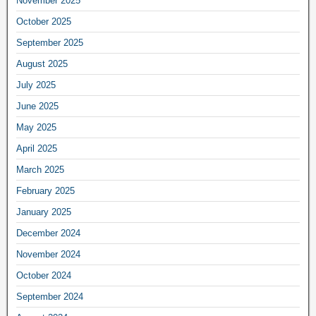
November 2025
October 2025
September 2025
August 2025
July 2025
June 2025
May 2025
April 2025
March 2025
February 2025
January 2025
December 2024
November 2024
October 2024
September 2024