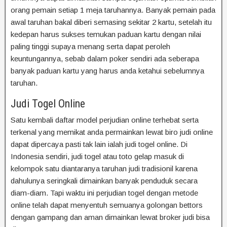
orang pemain setiap 1 meja taruhannya. Banyak pemain pada
awal taruhan bakal diberi semasing sekitar 2 kartu, setelah itu
kedepan harus sukses temukan paduan kartu dengan nilai
paling tinggi supaya menang serta dapat peroleh
keuntungannya, sebab dalam poker sendiri ada seberapa
banyak paduan kartu yang harus anda ketahui sebelumnya
taruhan.
Judi Togel Online
Satu kembali daftar model perjudian online terhebat serta
terkenal yang memikat anda permainkan lewat biro judi online
dapat dipercaya pasti tak lain ialah judi togel online. Di
Indonesia sendiri, judi togel atau toto gelap masuk di
kelompok satu diantaranya taruhan judi tradisionil karena
dahulunya seringkali dimainkan banyak penduduk secara
diam-diam. Tapi waktu ini perjudian togel dengan metode
online telah dapat menyentuh semuanya golongan bettors
dengan gampang dan aman dimainkan lewat broker judi bisa