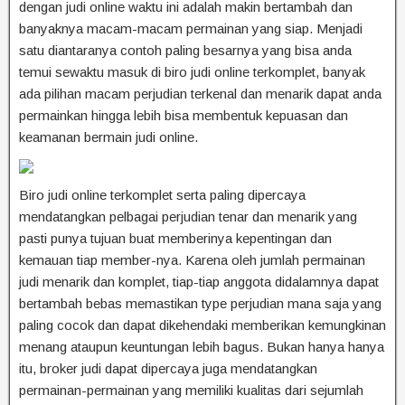
dengan judi online waktu ini adalah makin bertambah dan
banyaknya macam-macam permainan yang siap. Menjadi
satu diantaranya contoh paling besarnya yang bisa anda
temui sewaktu masuk di biro judi online terkomplet, banyak
ada pilihan macam perjudian terkenal dan menarik dapat anda
permainkan hingga lebih bisa membentuk kepuasan dan
keamanan bermain judi online.
Biro judi online terkomplet serta paling dipercaya
mendatangkan pelbagai perjudian tenar dan menarik yang
pasti punya tujuan buat memberinya kepentingan dan
kemauan tiap member-nya. Karena oleh jumlah permainan
judi menarik dan komplet, tiap-tiap anggota didalamnya dapat
bertambah bebas memastikan type perjudian mana saja yang
paling cocok dan dapat dikehendaki memberikan kemungkinan
menang ataupun keuntungan lebih bagus. Bukan hanya hanya
itu, broker judi dapat dipercaya juga mendatangkan
permainan-permainan yang memiliki kualitas dari sejumlah