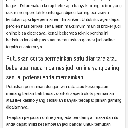
bagus. Dikarenakan kerap beberapa banyak orang bettor yang
sukar memperoleh keuntungan dipicu kurang persisnya
tentukan opsi tipe permainan dimainkan. Untuk itu, agar dapat
peroleh hasil terbaik serta lebih maksimum main di broker judi
online bisa dipercaya, kenali beberapa teknik penting ini
berkaitan langkah pas saat memutuskan games judi online
terpilih di antaranya:
Putuskan serta permainkan satu diantara atau
beberapa macam games judi online yang paling
sesuai potensi anda memainkan.
Putuskan permainan dengan win rate atau kesempatan
menang bertambah besar, contoh seperti slots permainan
atau live kasino yang sediakan banyak terdapat pilihan gaming
didalamnya.
Tetapkan perjudian online yang ada bandarnya, maka dari itu
anda dapat miliki kesempatan jadi bandar untuk temukan