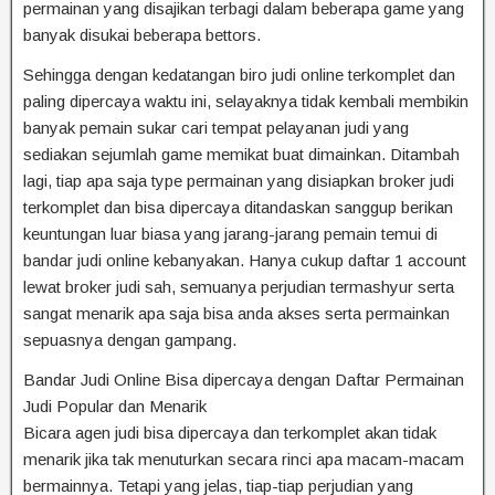
permainan yang disajikan terbagi dalam beberapa game yang
banyak disukai beberapa bettors.
Sehingga dengan kedatangan biro judi online terkomplet dan
paling dipercaya waktu ini, selayaknya tidak kembali membikin
banyak pemain sukar cari tempat pelayanan judi yang
sediakan sejumlah game memikat buat dimainkan. Ditambah
lagi, tiap apa saja type permainan yang disiapkan broker judi
terkomplet dan bisa dipercaya ditandaskan sanggup berikan
keuntungan luar biasa yang jarang-jarang pemain temui di
bandar judi online kebanyakan. Hanya cukup daftar 1 account
lewat broker judi sah, semuanya perjudian termashyur serta
sangat menarik apa saja bisa anda akses serta permainkan
sepuasnya dengan gampang.
Bandar Judi Online Bisa dipercaya dengan Daftar Permainan
Judi Popular dan Menarik
Bicara agen judi bisa dipercaya dan terkomplet akan tidak
menarik jika tak menuturkan secara rinci apa macam-macam
bermainnya. Tetapi yang jelas, tiap-tiap perjudian yang