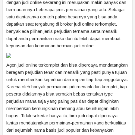
dengan judi online sekarang ini merupakan makin banyak dan
bermacamnya beberapa jenis permainan yang ada. Sebagai
satu diantaranya contoh paling besarnya yang bisa anda
dapatkan saat tergabung di broker judi online terkomplet,
banyak ada pilihan jenis perjudian ternama serta menarik
dapat anda permainkan maka dari itu lebih dapat membuat
kepuasan dan keamanan bermain judi online.
Agen judi online terkomplet dan bisa dipercaya mendatangkan
beragam perjudian tenar dan menarik yang pasti punya tujuan
untuk memberikan keperluan dan impian tiap-tiap anggotanya.
Karena oleh banyak permainan judi menarik dan komplet, tiap
peserta didalamnya bisa semakin bebas tentukan type
perjudian mana saja yang paling pas dan dapat diinginkan
memberikan kemungkinan menang atau keuntungan lebih
bagus. Tidak sekedar hanya itu, biro judi dapat dipercaya
lantas mendatangkan permainan-permainan yang berkualitas
dari sejumlah nama basis judi populer dan kebanyakan