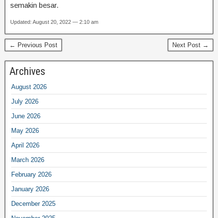
semakin besar.
Updated: August 20, 2022 — 2:10 am
← Previous Post
Next Post →
Archives
August 2026
July 2026
June 2026
May 2026
April 2026
March 2026
February 2026
January 2026
December 2025