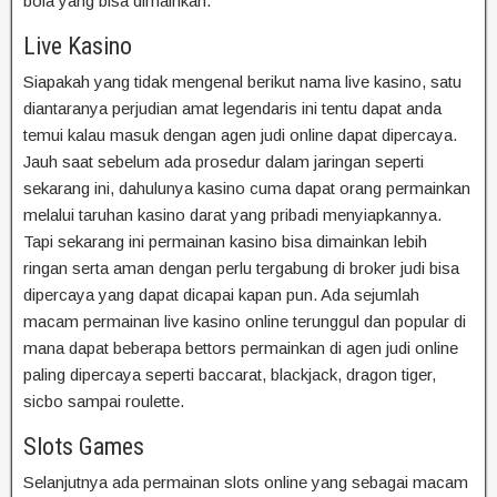
bola yang bisa dimainkan.
Live Kasino
Siapakah yang tidak mengenal berikut nama live kasino, satu
diantaranya perjudian amat legendaris ini tentu dapat anda
temui kalau masuk dengan agen judi online dapat dipercaya.
Jauh saat sebelum ada prosedur dalam jaringan seperti
sekarang ini, dahulunya kasino cuma dapat orang permainkan
melalui taruhan kasino darat yang pribadi menyiapkannya.
Tapi sekarang ini permainan kasino bisa dimainkan lebih
ringan serta aman dengan perlu tergabung di broker judi bisa
dipercaya yang dapat dicapai kapan pun. Ada sejumlah
macam permainan live kasino online terunggul dan popular di
mana dapat beberapa bettors permainkan di agen judi online
paling dipercaya seperti baccarat, blackjack, dragon tiger,
sicbo sampai roulette.
Slots Games
Selanjutnya ada permainan slots online yang sebagai macam